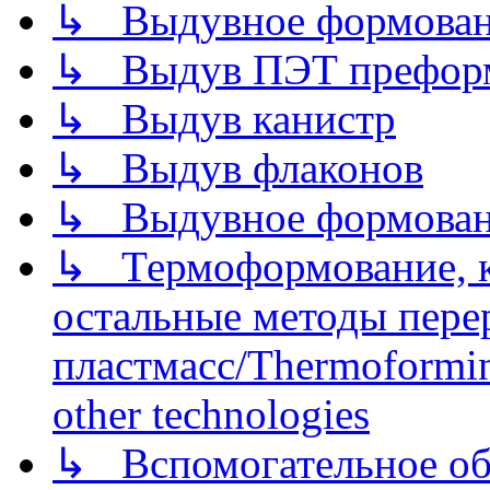
↳ Выдувное формован
↳ Выдув ПЭТ префор
↳ Выдув канистр
↳ Выдув флаконов
↳ Выдувное формован
↳ Термоформование, ка
остальные методы пере
пластмасс/Thermoforming
other technologies
↳ Вспомогательное об