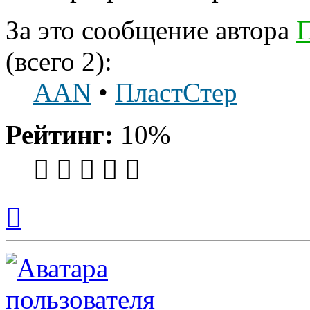
За это сообщение автора
П
(всего 2):
AAN
•
ПластСтер
Рейтинг:
10%
Вернуться
к
началу