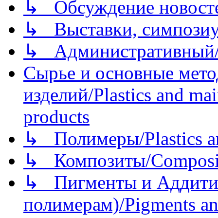
↳ Обсуждение новостей
↳ Выставки, симпозиу
↳ Административный/
Сырье и основные мето
изделий/Plastics and mai
products
↳ Полимеры/Plastics a
↳ Композиты/Сomposite
↳ Пигменты и Аддитив
полимерам)/Pigments an