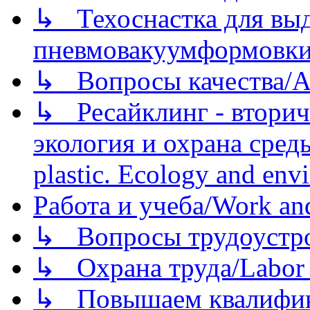
↳ Техоснастка для вы
пневмовакуумформовк
↳ Вопросы качества/Abo
↳ Ресайклинг - вторич
экология и охрана среды/
plastic. Ecology and env
Работа и учеба/Work an
↳ Вопросы трудоустрой
↳ Охрана труда/Labor p
↳ Повышаем квалификац