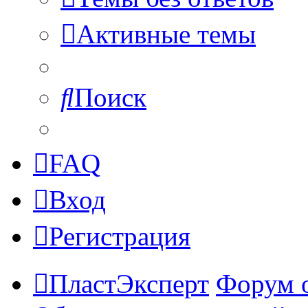
Активные темы
Поиск
FAQ
Вход
Регистрация
ПластЭксперт
Форум 