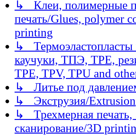
↳ Клеи, полимерные по
печать/Glues, polymer co
printing
↳ Термоэластопласты и
каучуки, ТПЭ, TPE, рез
TPE, TPV, TPU and other
↳ Литье под давлением/
↳ Экструзия/Extrusion
↳ Трехмерная печать,
сканирование/3D printin