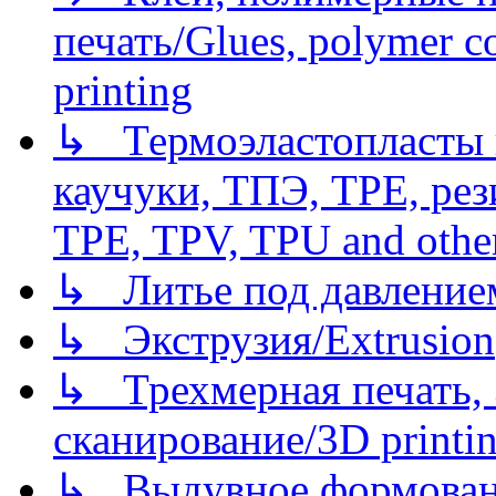
печать/Glues, polymer co
printing
↳ Термоэластопласты и
каучуки, ТПЭ, TPE, рез
TPE, TPV, TPU and other
↳ Литье под давлением/
↳ Экструзия/Extrusion
↳ Трехмерная печать,
сканирование/3D printin
↳ Выдувное формован