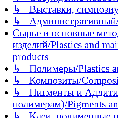
↳ Выставки, симпозиу
↳ Административный/
Сырье и основные мето
изделий/Plastics and mai
products
↳ Полимеры/Plastics a
↳ Композиты/Сomposite
↳ Пигменты и Аддитив
полимерам)/Pigments an
↳ Клеи, полимерные по