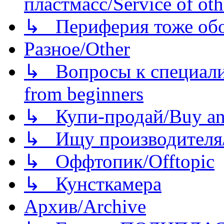
пластмасс/Service of oth
↳ Периферия тоже обору
Разное/Other
↳ Вопросы к специали
from beginners
↳ Купи-продай/Buy and
↳ Ищу производителя/
↳ Оффтопик/Offtopic
↳ Кунсткамера
Архив/Archive