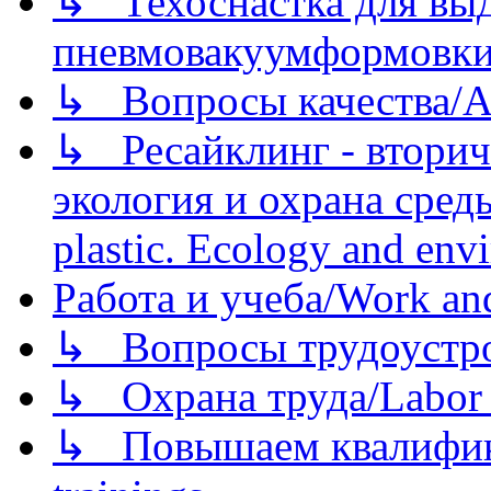
↳ Техоснастка для вы
пневмовакуумформовк
↳ Вопросы качества/Abo
↳ Ресайклинг - вторич
экология и охрана среды/
plastic. Ecology and env
Работа и учеба/Work an
↳ Вопросы трудоустрой
↳ Охрана труда/Labor p
↳ Повышаем квалификац