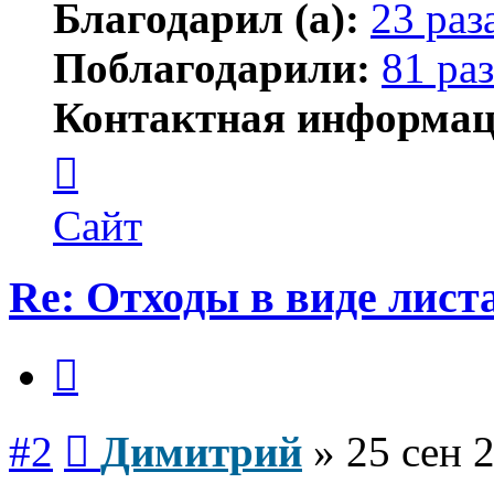
Благодарил (а):
23 раз
Поблагодарили:
81 раз
Контактная информац
Контактная
информация
пользователя
Димитрий
Сайт
Re: Отходы в виде лис
Цитата
Сообщение
#2
Димитрий
»
25 сен 