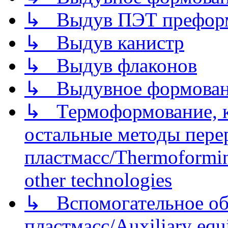
↳ Выдув ПЭТ префор
↳ Выдув канистр
↳ Выдув флаконов
↳ Выдувное формован
↳ Термоформование, ка
остальные методы пере
пластмасс/Thermoforming
other technologies
↳ Вспомогательное об
пластмасс/Auxiliary equi