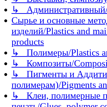
↳ Административный/
Сырье и основные мето
изделий/Plastics and mai
products
↳ Полимеры/Plastics a
↳ Композиты/Сomposite
↳ Пигменты и Аддитив
полимерам)/Pigments an
↳ Клеи, полимерные по
печать/Glues, polymer co