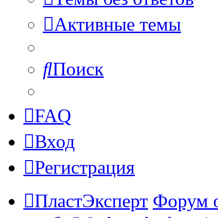
Активные темы
Поиск
FAQ
Вход
Регистрация
ПластЭксперт
Форум 