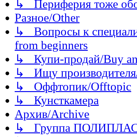
↳ Периферия тоже обору
Разное/Other
↳ Вопросы к специали
from beginners
↳ Купи-продай/Buy and
↳ Ищу производителя/
↳ Оффтопик/Offtopic
↳ Кунсткамера
Архив/Archive
↳ Группа ПОЛИПЛА