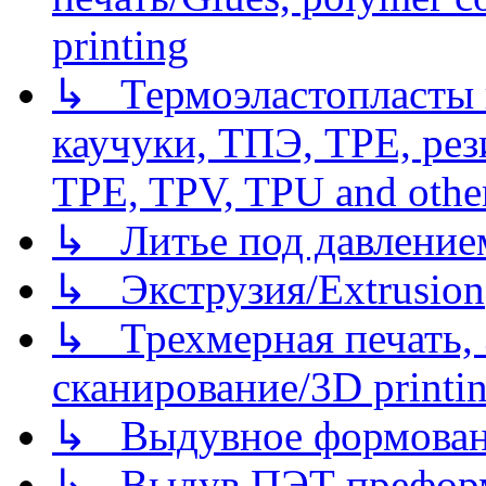
printing
↳ Термоэластопласты и
каучуки, ТПЭ, TPE, рез
TPE, TPV, TPU and other
↳ Литье под давлением/
↳ Экструзия/Extrusion
↳ Трехмерная печать,
сканирование/3D printin
↳ Выдувное формован
↳ Выдув ПЭТ префор