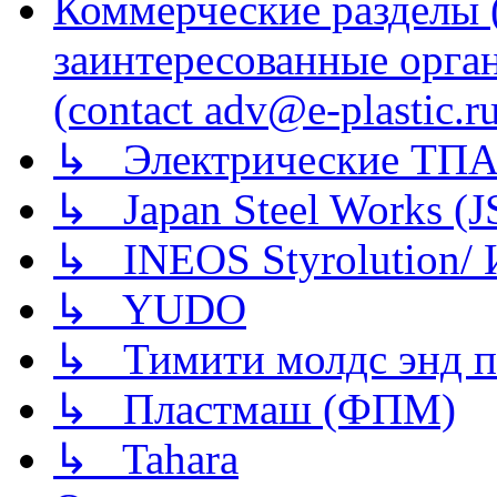
Коммерческие разделы 
заинтересованные орга
(contact adv@e-plastic.r
↳ Электрические ТПА
↳ Japan Steel Works (
↳ INEOS Styrolution
↳ YUDO
↳ Тимити молдс энд п
↳ Пластмаш (ФПМ)
↳ Tahara