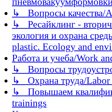
пневмовакуумформовк
↳ Вопросы качества/Abo
↳ Ресайклинг - вторич
экология и охрана среды/
plastic. Ecology and env
Работа и учеба/Work an
↳ Вопросы трудоустрой
↳ Охрана труда/Labor p
↳ Повышаем квалификац
trainings