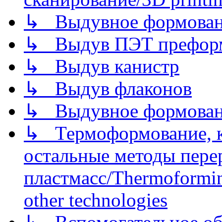
↳ Выдувное формован
↳ Выдув ПЭТ префор
↳ Выдув канистр
↳ Выдув флаконов
↳ Выдувное формован
↳ Термоформование, ка
остальные методы пере
пластмасс/Thermoforming
other technologies