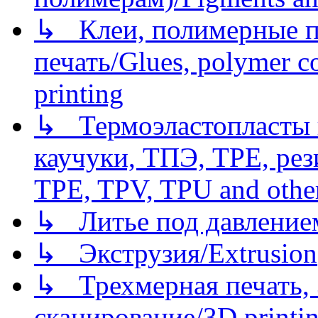
↳ Клеи, полимерные по
печать/Glues, polymer co
printing
↳ Термоэластопласты и
каучуки, ТПЭ, TPE, рез
TPE, TPV, TPU and other
↳ Литье под давлением/
↳ Экструзия/Extrusion
↳ Трехмерная печать,
сканирование/3D printin