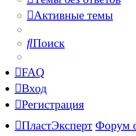
Активные темы
Поиск
FAQ
Вход
Регистрация
ПластЭксперт
Форум 