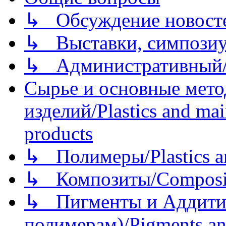
↳ Обсуждение новостей
↳ Выставки, симпозиу
↳ Административный/
Сырье и основные мето
изделий/Plastics and mai
products
↳ Полимеры/Plastics a
↳ Композиты/Сomposite
↳ Пигменты и Аддитив
полимерам)/Pigments an