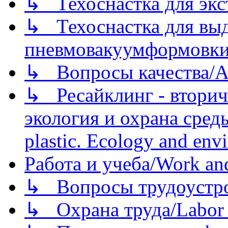
↳ Техоснастка для экс
↳ Техоснастка для вы
пневмовакуумформовк
↳ Вопросы качества/Abo
↳ Ресайклинг - вторич
экология и охрана среды/
plastic. Ecology and env
Работа и учеба/Work an
↳ Вопросы трудоустрой
↳ Охрана труда/Labor p