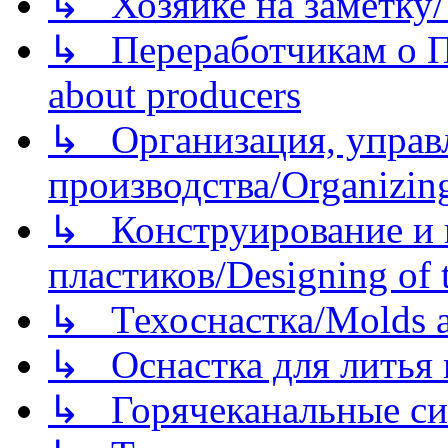
↳ Хозяйке на заметку/T
↳ Переработчикам о Пе
about producers
↳ Организация, управл
производства/Organizing
↳ Конструирование и п
пластиков/Designing of t
↳ Техоснастка/Molds a
↳ Оснастка для литья 
↳ Горячеканальные си