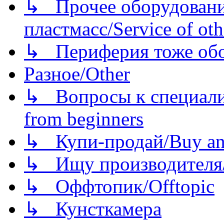
↳ Прочее оборудовани
пластмасс/Service of oth
↳ Периферия тоже обору
Разное/Other
↳ Вопросы к специали
from beginners
↳ Купи-продай/Buy and
↳ Ищу производителя/
↳ Оффтопик/Offtopic
↳ Кунсткамера