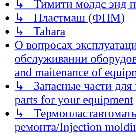
↳ Тимити молдс энд п
↳ Пластмаш (ФПМ)
↳ Tahara
О вопросах эксплуатаци
обслуживании оборудова
and maitenance of equip
↳ Запасные части для 
parts for your equipment
↳ Термопластавтоматы 
ремонта/Injection moldin