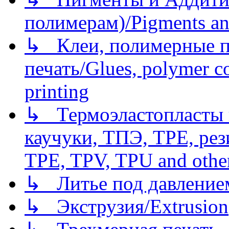
полимерам)/Pigments an
↳ Клеи, полимерные по
печать/Glues, polymer co
printing
↳ Термоэластопласты и
каучуки, ТПЭ, TPE, рез
TPE, TPV, TPU and other
↳ Литье под давлением/
↳ Экструзия/Extrusion