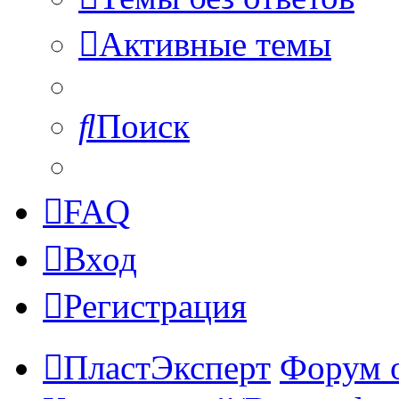
Активные темы
Поиск
FAQ
Вход
Регистрация
ПластЭксперт
Форум 