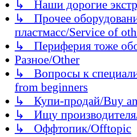
↳ Наши дорогие экстру
↳ Прочее оборудовани
пластмасс/Service of oth
↳ Периферия тоже обору
Разное/Other
↳ Вопросы к специали
from beginners
↳ Купи-продай/Buy and
↳ Ищу производителя/
↳ Оффтопик/Offtopic