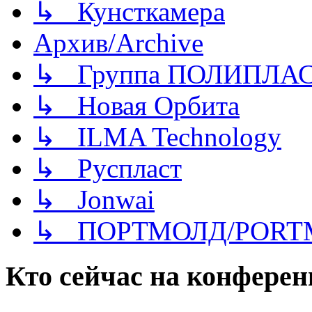
↳ Кунсткамера
Архив/Archive
↳ Группа ПОЛИПЛА
↳ Новая Орбита
↳ ILMA Technology
↳ Руспласт
↳ Jonwai
↳ ПОРТМОЛД/PORT
Кто сейчас на конфере