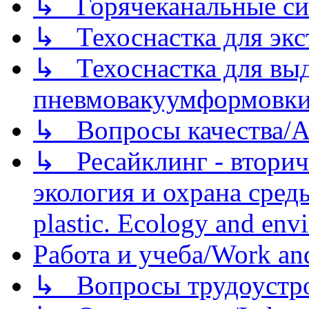
↳ Горячеканальные си
↳ Техоснастка для экс
↳ Техоснастка для вы
пневмовакуумформовк
↳ Вопросы качества/Abo
↳ Ресайклинг - вторич
экология и охрана среды/
plastic. Ecology and env
Работа и учеба/Work an
↳ Вопросы трудоустрой