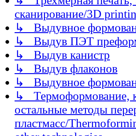
↳ Трехмерная печать,
сканирование/3D printin
↳ Выдувное формован
↳ Выдув ПЭТ префор
↳ Выдув канистр
↳ Выдув флаконов
↳ Выдувное формован
↳ Термоформование, ка
остальные методы пере
пластмасс/Thermoforming