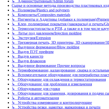
↳ Административный/Admin forum
Сырье и основные методы производства пластиковых изделий/
↳ Полимеры/Plastics and polymers
↳ Композиты/Сomposites materials
↳ Пигменты и Аддитивы (добавки к полимерам)/Pigments
↳ Клеи, полимерные покрытия (лакокраска) и печать/Glues, 
↳ Термоэластопласты и РТИ, а также и в том числе каучук
↳ Литье под давлением/Injection molding
↳ Экструзия/Extrusion
↳ Трехмерная печать, 3D принтеры, 3D сканирование/3D pr
↳ Выдувное формование/Blow molding
↳ Выдув ПЭТ преформ
↳ Выдув канистр
↳ Выдув флаконов
↳ Выдувное формование Прочие вопросы
↳ Термоформование, каландрование, сварка и остальные ме
↳ Вспомогательное оборудование для переработки пластмасс
↳ Оборудование для охлаждения и термостатирования
↳ Оборудование для дробления и измельчения
↳ Оборудование для сушки
↳ Оборудование для хранения, дозирования и подачи сы
↳ Роботы и автоматизация
↳ Устройства измеряющие и контролирующие
↳ Устройства резки, намотки, маркировки и печати