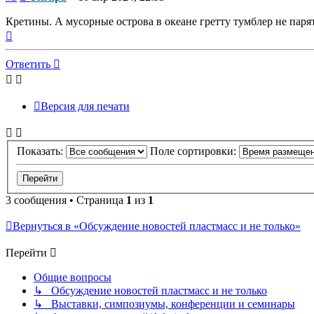
Кретины. А мусорные острова в океане гретту тумблер не парят
Вернуться
к
началу
Ответить
Версия для печати
Показать:
Поле сортировки:
3 сообщения • Страница
1
из
1
Вернуться в «Обсуждение новостей пластмасс и не только»
Перейти
Общие вопросы
↳ Обсуждение новостей пластмасс и не только
↳ Выставки, симпозиумы, конференции и семинары