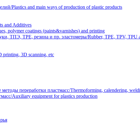
Plastics and main ways of production of plastic products
 and Additives
polymer coatings (paints&varnishes) and printing
и, ТПЭ, TPE, резина и пр. эластомеры/Rubber, TPE, TPV, TPU an
inting, 3D scanning, etc
тоды переработки пластмасс/Thermoforming, calendering, welding
/Auxiliary equipment for plastics production
рья