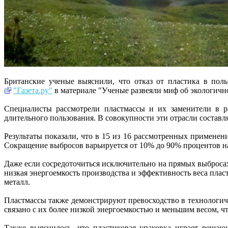
Британские ученые выяснили, что отказ от пластика в пол
"Газета.ру"
в материале "Ученые развеяли миф об экологично
Специалисты рассмотрели пластмассы и их заменители в ра
длительного пользования. В совокупности эти отрасли состав
Результаты показали, что в 15 из 16 рассмотренных примене
Сокращение выбросов варьируется от 10% до 90% процентов н
Даже если сосредоточиться исключительно на прямых выбросах
низкая энергоемкость производства и эффективность веса пла
металл.
Пластмассы также демонстрируют превосходство в технологиче
связано с их более низкой энергоемкостью и меньшим весом, 
Также выяснилось, что пластиковая упаковка играет решаю