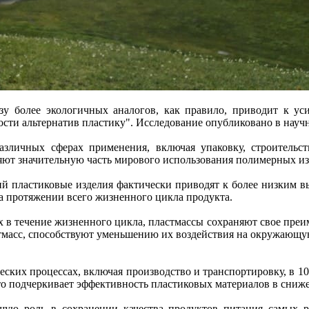
ьзу более экологичных аналогов, как правило, приводит к у
сти альтернатив пластику". Исследование опубликовано в научно
зличных сферах применения, включая упаковку, строительств
ляют значительную часть мирового использования полимерных из
ний пластиковые изделия фактически приводят к более низким в
а протяжении всего жизненного цикла продукта.
 в течение жизненного цикла, пластмассы сохраняют свое преим
стмасс, способствуют уменьшению их воздействия на окружающую
ских процессах, включая производство и транспортировку, в 1
что подчеркивает эффективность пластиковых материалов в сниж
щую роль в сохранении качества продуктов питания самых р