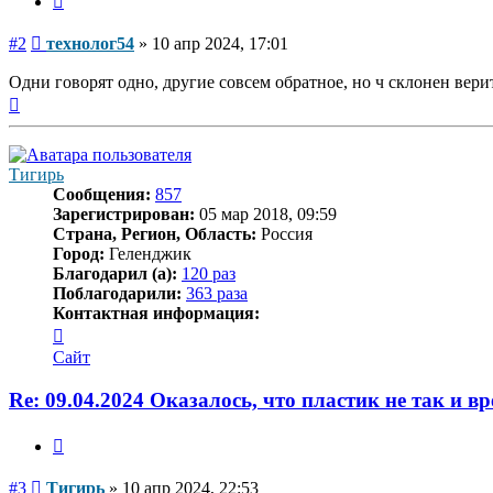
Сообщение
#2
технолог54
»
10 апр 2024, 17:01
Одни говорят одно, другие совсем обратное, но ч склонен ве
Вернуться
к
началу
Тигирь
Сообщения:
857
Зарегистрирован:
05 мар 2018, 09:59
Страна, Регион, Область:
Россия
Город:
Геленджик
Благодарил (а):
120 раз
Поблагодарили:
363 раза
Контактная информация:
Контактная
информация
Сайт
пользователя
Тигирь
Re: 09.04.2024 Оказалось, что пластик не так и вр
Цитата
Сообщение
#3
Тигирь
»
10 апр 2024, 22:53