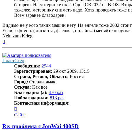
батарею. На материнке их 2. Одна CR2032 на BIOS. Втор
тяжелее, материнку снимать надо. Хотя проверять тоже пр
Всем заранее благодарен.
Видимо не у кого таких машин нету. На енгеле тоже 2032 стои
Если зофт есть ( дискеты , флешка , онлайн...) меняйте не дума
Nein zum Krieg.
Вернуться
к
началу
ПластСтер
Сообщения:
2944
Зарегистрирован:
29 окт 2009, 13:15
Страна, Регион, Область:
Россия
Город:
Стерлитамак
Откуда:
Как все
Благодарил (а):
470 раз
Поблагодарили:
813 раз
Контактная информация:
Контактная
информация
Сайт
пользователя
ПластСтер
Re: проблема с JonWai 400SD