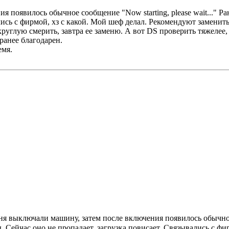
 появилось обычное сообщение "Now starting, please wait..." Р
лись с фирмой, хз с какой. Мой шеф делал. Рекомендуют заменит
руглую смерить, завтра ее заменю. А вот DS проверить тяжелее,
ранее благодарен.
емя.
я выключали машину, затем после включения появилось обычное с
 Сейчас оно не пропадает, загрузка повисает. Связывались с фи