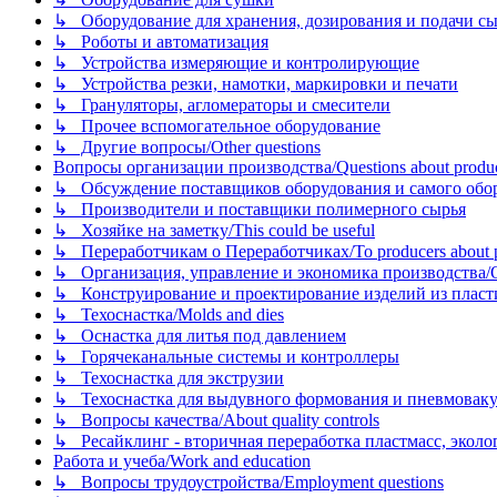
↳ Оборудование для хранения, дозирования и подачи сы
↳ Роботы и автоматизация
↳ Устройства измеряющие и контролирующие
↳ Устройства резки, намотки, маркировки и печати
↳ Грануляторы, агломераторы и смесители
↳ Прочее вспомогательное оборудование
↳ Другие вопросы/Other questions
Вопросы организации производства/Questions about product
↳ Обсуждение поставщиков оборудования и самого оборудо
↳ Производители и поставщики полимерного сырья
↳ Хозяйке на заметку/This could be useful
↳ Переработчикам о Переработчиках/To producers about p
↳ Организация, управление и экономика производства/Org
↳ Конструирование и проектирование изделий из пластиков
↳ Техоснастка/Molds and dies
↳ Оснастка для литья под давлением
↳ Горячеканальные системы и контроллеры
↳ Техоснастка для экструзии
↳ Техоснастка для выдувного формования и пневмовак
↳ Вопросы качества/About quality controls
↳ Ресайклинг - вторичная переработка пластмасс, экология и
Работа и учеба/Work and education
↳ Вопросы трудоустройства/Employment questions