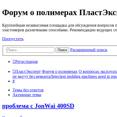
Форум о полимерах ПластЭкс
Крупнейшая независимая площадка для обсуждения вопросов п
эластомеров различными способами. Рекомендации ведущих с
Пропустить
Расширенный поиск
Поиск
Регистрация
ПластЭксперт
Форум о полимерах
О вопросах эксплуата
не могут без ремонта/Injection molding machines need in repa
Поиск
Темы без ответов
Активные темы
проблема с JonWai 400SD