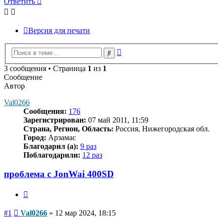
Ответить
Версия для печати
Расширенный
Поиск
поиск
3 сообщения • Страница
1
из
1
Сообщение
Автор
Val0266
Сообщения:
176
Зарегистрирован:
07 май 2011, 11:59
Страна, Регион, Область:
Россия, Нижегородская обл.
Город:
Арзамас
Благодарил (а):
9 раз
Поблагодарили:
12 раз
проблема с JonWai 400SD
Цитата
Сообщение
#1
Val0266
»
12 мар 2024, 18:15