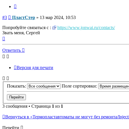
Цитата
Сообщение
#3
ПластСтер
»
13 мар 2024, 10:53
Попробуйте связаться с :
https://www.jonwai.ru/contacts/
Звать меня, Сергей
Вернуться
к
началу
Ответить
Версия для печати
Показать:
Поле сортировки:
3 сообщения • Страница
1
из
1
Вернуться в «Термопластавтоматы не могут без ремонта/Injectio
Перейти