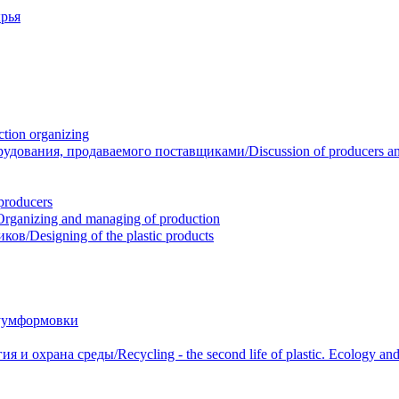
рья
ion organizing
вания, продаваемого поставщиками/Discussion of producers and r
roducers
anizing and managing of production
/Designing of the plastic products
уумформовки
 охрана среды/Recycling - the second life of plastic. Ecology and 