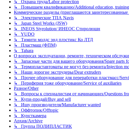
↳ Охрана труда/Labor protection
↳ Повышаем квалификацию/Additional education, training
Коммерческие разделы (приглашаются заинтересованные орг
↳ Электрические ТПА Navis
↳ Japan Steel Works (JSW)
↳ INEOS Styrolution/ ИНЕОС Стиролюшн
↳ YUDO
↳ Тимити молдс энд плэстикс Ко ЛТД
↳ Пластмаш (ФПМ)
↳ Tahara
О вопросах эксплуатации, ремонте, техническом обслужива
↳ Запасные части для вашего оборудования/Spare parts fo
↳ Термопластавтоматы не могут без ремонта/Injection mold
↳ Наши дорогие экструдеры/Dear extruders
↳ Прочее оборудование для переработки пластмасс/Service o
↳ Периферия тоже оборудование/Service of auxiliaries
Разное/Other
↳ Вопросы к специалистам от начинающих/Questions fro
↳ Купи-продай/Buy and sell
↳ Ищу производителя/Manufacturer wanted
↳ Оффтопик/Offtopic
↳ Кунсткамера
Архив/Archive
↳ Группа ПОЛИПЛАСТИК