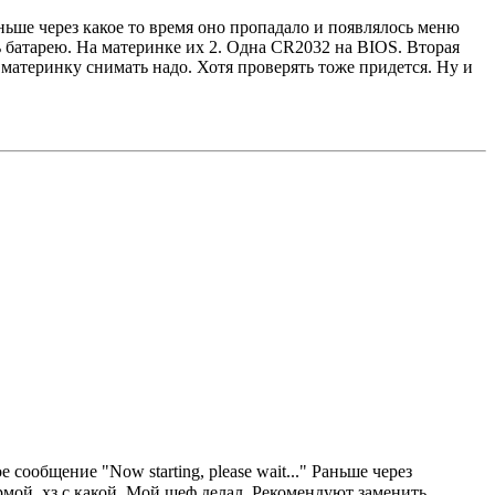
аньше через какое то время оно пропадало и появлялось меню
ь батарею. На материнке их 2. Одна CR2032 на BIOS. Вторая
 материнку снимать надо. Хотя проверять тоже придется. Ну и
ообщение "Now starting, please wait..." Раньше через
рмой, хз с какой. Мой шеф делал. Рекомендуют заменить