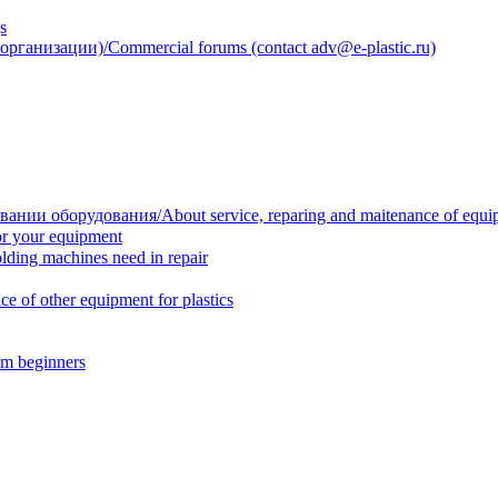
s
анизации)/Commercial forums (contact adv@e-plastic.ru)
нии оборудования/About service, reparing and maitenance of equi
r your equipment
ing machines need in repair
f other equipment for plastics
m beginners