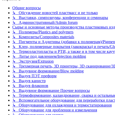
Общие вопросы
↳ Обсуждение новостей пластмасс и не только
↳ Выставки, симпозиумы, конференции и семинары
↳ Административный/Admin forum
Сырье и основные методы производства пластиковых изделий/
↳ Полимеры/Plastics and polymers
↳ Композиты/Сomposites materials
↳ Пигменты и Аддитивы (добавки к полимерам)/Pigments
↳ Клеи, полимерные покрытия (лакокраска) и печать/Glues, 
↳ Термоэластопласты и РТИ, а также и в том числе каучук
↳ Литье под давлением/Injection molding
↳ Экструзия/Extrusion
↳ Трехмерная печать, 3D принтеры, 3D сканирование/3D pr
↳ Выдувное формование/Blow molding
↳ Выдув ПЭТ преформ
↳ Выдув канистр
↳ Выдув флаконов
↳ Выдувное формование Прочие вопросы
↳ Термоформование, каландрование, сварка и остальные ме
↳ Вспомогательное оборудование для переработки пластмасс
↳ Оборудование для охлаждения и термостатирования
↳ Оборудование для дробления и измельчения
↳ Оборудование для сушки