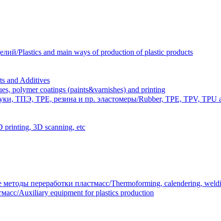
Plastics and main ways of production of plastic products
 and Additives
polymer coatings (paints&varnishes) and printing
и, ТПЭ, TPE, резина и пр. эластомеры/Rubber, TPE, TPV, TPU an
inting, 3D scanning, etc
тоды переработки пластмасс/Thermoforming, calendering, welding
/Auxiliary equipment for plastics production