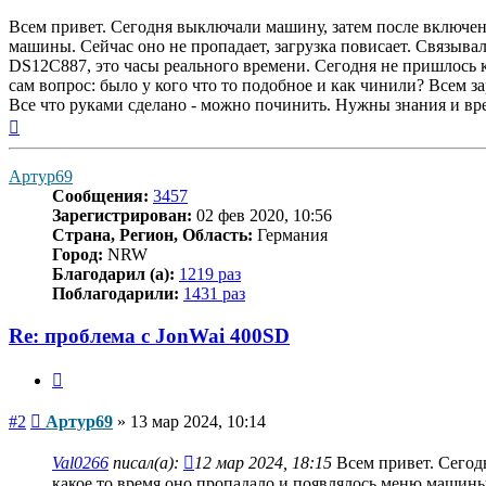
Всем привет. Сегодня выключали машину, затем после включения
машины. Сейчас оно не пропадает, загрузка повисает. Связыва
DS12C887, это часы реального времени. Сегодня не пришлось к
сам вопрос: было у кого что то подобное и как чинили? Всем за
Все что руками сделано - можно починить. Нужны знания и вр
Вернуться
к
началу
Артур69
Сообщения:
3457
Зарегистрирован:
02 фев 2020, 10:56
Страна, Регион, Область:
Германия
Город:
NRW
Благодарил (а):
1219 раз
Поблагодарили:
1431 раз
Re: проблема с JonWai 400SD
Цитата
Сообщение
#2
Артур69
»
13 мар 2024, 10:14
Val0266
писал(а):
12 мар 2024, 18:15
Всем привет. Сегодн
какое то время оно пропадало и появлялось меню машины.