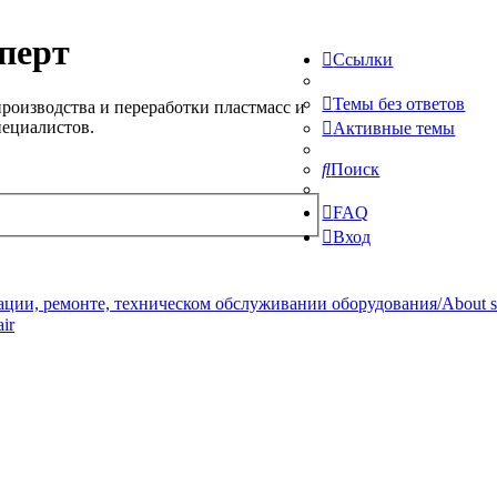
перт
Ссылки
Темы без ответов
роизводства и переработки пластмасс и
пециалистов.
Активные темы
Поиск
FAQ
Вход
ции, ремонте, техническом обслуживании оборудования/About serv
ir