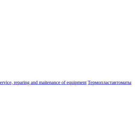
ice, reparing and maitenance of equipment
Термопластавтоматы