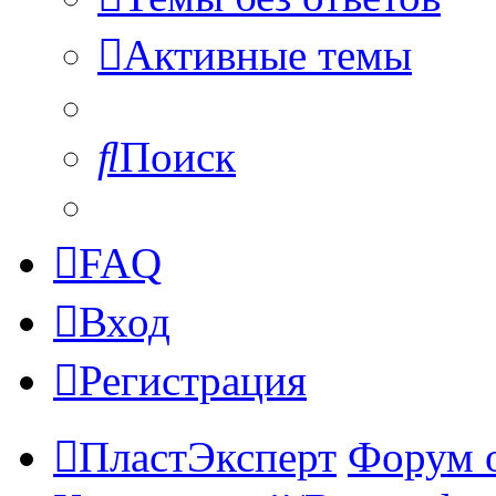
Активные темы
Поиск
FAQ
Вход
Регистрация
ПластЭксперт
Форум 