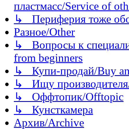
пластмасс/Service of oth
↳ Периферия тоже обору
Разное/Other
↳ Вопросы к специали
from beginners
↳ Купи-продай/Buy and
↳ Ищу производителя/
↳ Оффтопик/Offtopic
↳ Кунсткамера
Архив/Archive