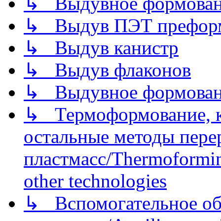
↳ Выдувное формован
↳ Выдув ПЭТ префор
↳ Выдув канистр
↳ Выдув флаконов
↳ Выдувное формован
↳ Термоформование, ка
остальные методы пере
пластмасс/Thermoforming
other technologies
↳ Вспомогательное об