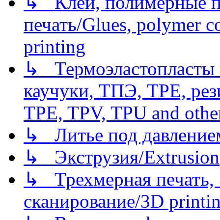
↳ Клеи, полимерные по
печать/Glues, polymer co
printing
↳ Термоэластопласты и
каучуки, ТПЭ, TPE, рез
TPE, TPV, TPU and other
↳ Литье под давлением/
↳ Экструзия/Extrusion
↳ Трехмерная печать,
сканирование/3D printin