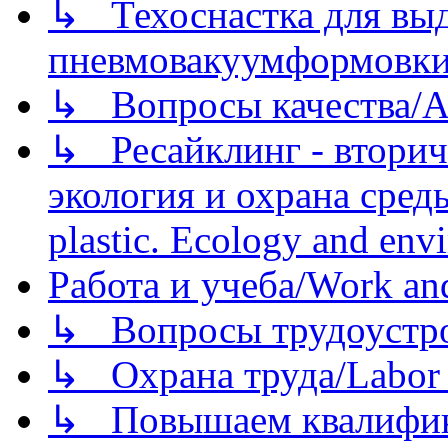
↳ Техоснастка для вы
пневмовакуумформовк
↳ Вопросы качества/Abo
↳ Ресайклинг - вторич
экология и охрана среды/
plastic. Ecology and env
Работа и учеба/Work an
↳ Вопросы трудоустрой
↳ Охрана труда/Labor p
↳ Повышаем квалификац