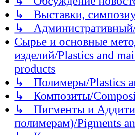
↳ Обсуждение новостей
↳ Выставки, симпозиу
↳ Административный/
Сырье и основные мето
изделий/Plastics and mai
products
↳ Полимеры/Plastics a
↳ Композиты/Сomposite
↳ Пигменты и Аддитив
полимерам)/Pigments an