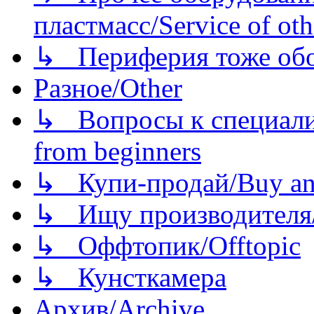
пластмасс/Service of oth
↳ Периферия тоже обору
Разное/Other
↳ Вопросы к специали
from beginners
↳ Купи-продай/Buy and
↳ Ищу производителя/
↳ Оффтопик/Offtopic
↳ Кунсткамера
Архив/Archive