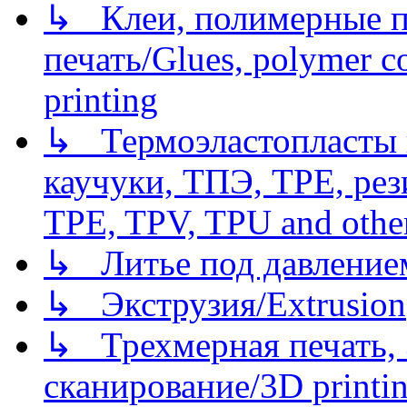
↳ Клеи, полимерные по
печать/Glues, polymer co
printing
↳ Термоэластопласты и
каучуки, ТПЭ, TPE, рез
TPE, TPV, TPU and other
↳ Литье под давлением/
↳ Экструзия/Extrusion
↳ Трехмерная печать,
сканирование/3D printin