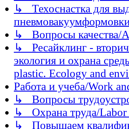
↳ Техоснастка для вы
пневмовакуумформовк
↳ Вопросы качества/Abo
↳ Ресайклинг - вторич
экология и охрана среды/
plastic. Ecology and env
Работа и учеба/Work an
↳ Вопросы трудоустрой
↳ Охрана труда/Labor p
↳ Повышаем квалификац