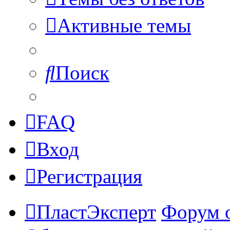
Активные темы
Поиск
FAQ
Вход
Регистрация
ПластЭксперт
Форум 