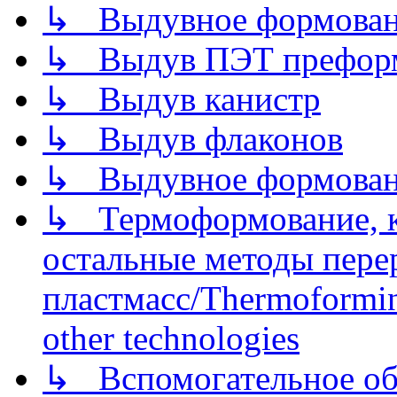
↳ Выдувное формован
↳ Выдув ПЭТ префор
↳ Выдув канистр
↳ Выдув флаконов
↳ Выдувное формован
↳ Термоформование, ка
остальные методы пере
пластмасс/Thermoforming
other technologies
↳ Вспомогательное об