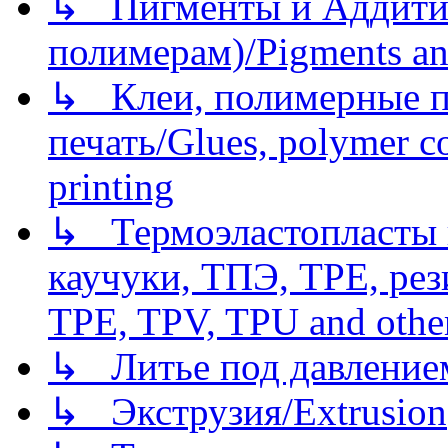
↳ Пигменты и Аддитив
полимерам)/Pigments an
↳ Клеи, полимерные по
печать/Glues, polymer co
printing
↳ Термоэластопласты и
каучуки, ТПЭ, TPE, рез
TPE, TPV, TPU and other
↳ Литье под давлением/
↳ Экструзия/Extrusion