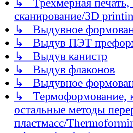
↳ Трехмерная печать,
сканирование/3D printin
↳ Выдувное формован
↳ Выдув ПЭТ префор
↳ Выдув канистр
↳ Выдув флаконов
↳ Выдувное формован
↳ Термоформование, ка
остальные методы пере
пластмасс/Thermoforming