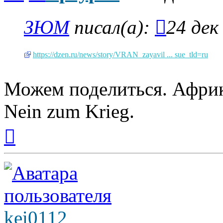
ЗЮМ
писал(а):
24 дек
https://dzen.ru/news/story/VRAN_zayavil ... sue_tld=ru
Можем поделиться. Африк
Nein zum Krieg.
Вернуться
к
началу
kei0112