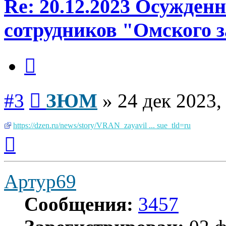
Re: 20.12.2023 Осужден
сотрудников "Омского з
Цитата
Сообщение
#3
ЗЮМ
»
24 дек 2023,
https://dzen.ru/news/story/VRAN_zayavil ... sue_tld=ru
Вернуться
к
началу
Артур69
Сообщения:
3457