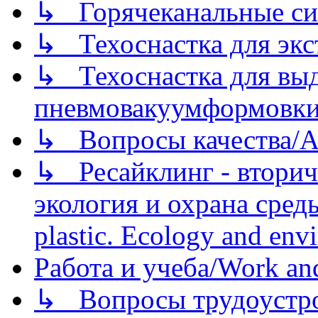
↳ Горячеканальные си
↳ Техоснастка для экс
↳ Техоснастка для вы
пневмовакуумформовк
↳ Вопросы качества/Abo
↳ Ресайклинг - вторич
экология и охрана среды/
plastic. Ecology and env
Работа и учеба/Work an
↳ Вопросы трудоустрой