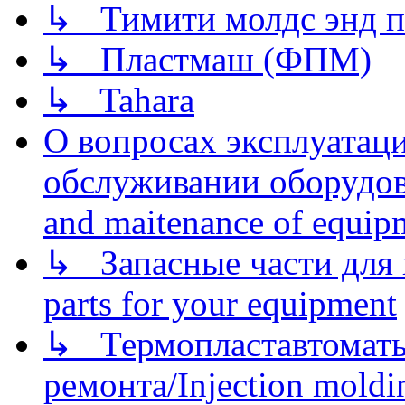
↳ Тимити молдс энд п
↳ Пластмаш (ФПМ)
↳ Tahara
О вопросах эксплуатаци
обслуживании оборудова
and maitenance of equip
↳ Запасные части для 
parts for your equipment
↳ Термопластавтоматы 
ремонта/Injection moldin