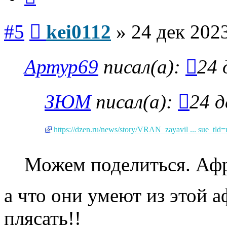
Сообщение
#5
kei0112
»
24 дек 2023
Артур69
писал(а):
24 
ЗЮМ
писал(а):
24 д
https://dzen.ru/news/story/VRAN_zayavil ... sue_tld=
Можем поделиться. Афр
а что они умеют из этой а
плясать!!