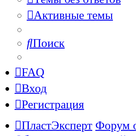
Активные темы
Поиск
FAQ
Вход
Регистрация
ПластЭксперт
Форум 