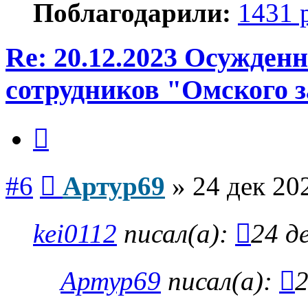
Поблагодарили:
1431 
Re: 20.12.2023 Осужден
сотрудников "Омского з
Цитата
Сообщение
#6
Артур69
»
24 дек 20
kei0112
писал(а):
24 д
Артур69
писал(а):
2