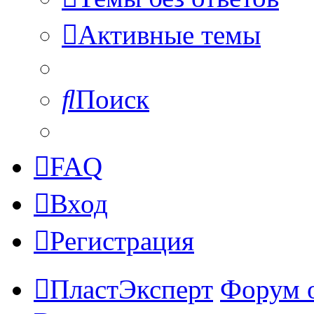
Активные темы
Поиск
FAQ
Вход
Регистрация
ПластЭксперт
Форум 