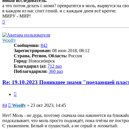
юный исследователь.
а что потом делать с ними? превратятся в моль, вырвутся на св
в каждом из нас спит гений. и с каждым днем всё крепче.
МИРУ - МИР!
Вернуться
к
началу
Woolfy
Сообщения:
842
Зарегистрирован:
08 июн 2018, 08:12
Страна, Регион, Область:
Россия
Город:
Новосибирск
Благодарил (а):
712 раз
Поблагодарили:
360 раз
Re: 19.10.2023 Поникшее знамя "поедающей пла
Цитата
Сообщение
#4
Woolfy
»
23 окт 2023, 14:45
Нет! Моль - не дура, поэтому сначала она накинется на ближай
подсказывает, что моль просто подождёт, пока пчёлы не построя
С уважением. Белый и пушистый, а не серый и лохматый.