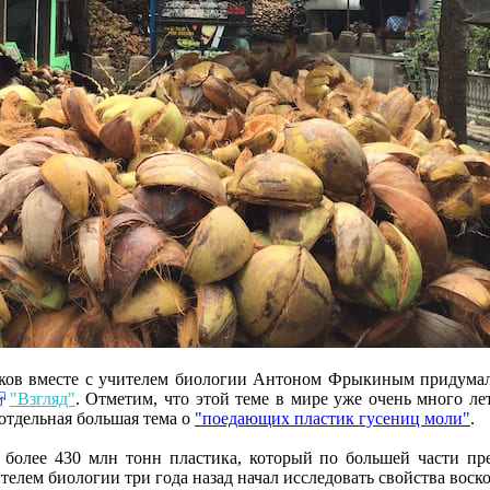
ов вместе с учителем биологии Антоном Фрыкиным придумал, 
"Взгляд"
. Отметим, что этой теме в мире уже очень много л
отдельная большая тема о
"поедающих
пластик гусениц моли"
.
 более 430 млн тонн пластика, который по большей части пре
телем биологии три года назад начал исследовать свойства воск