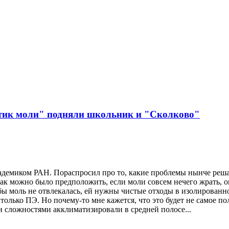
стик моли" подняли школьник и "Сколково"
кадемиком РАН. Пораспросил про то, какие проблемы нынче реша
как можно было предположить, если моли совсем нечего жрать, она
бы моль не отвлекалась, ей нужны чистые отходы в изолированно
ь только ПЭ. Но почему-то мне кажется, что это будет не самое п
 сложностями акклиматизировали в средней полосе...