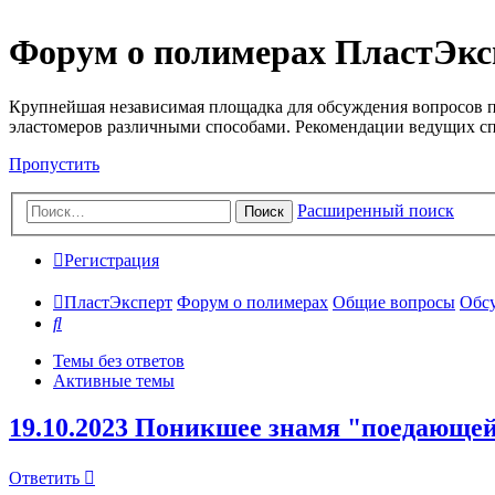
Форум о полимерах ПластЭкс
Крупнейшая независимая площадка для обсуждения вопросов п
эластомеров различными способами. Рекомендации ведущих с
Пропустить
Расширенный поиск
Поиск
Регистрация
ПластЭксперт
Форум о полимерах
Общие вопросы
Обсу
Поиск
Темы без ответов
Активные темы
19.10.2023 Поникшее знамя "поедающе
Ответить