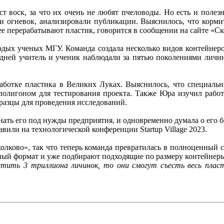
ст воск, за что их очень не любят пчеловоды. Но есть и полез
али огневок, анализировали публикации. Выяснилось, что корм
е перерабатывают пластик, говорится в сообщении на сайте «Ск
одых ученых МГУ. Команда создала несколько видов контейнер
0 дней учитель и ученик наблюдали за пятью поколениями личин
работке пластика в Великих Луках. Выяснилось, что специаль
полигоном для тестирования проекта. Также Юра изучил работу
бразцы для проведения исследований.
ать его под нужды предприятия, и одновременно думала о его 
авили на технологической конференции Startup Village 2023.
олково», так что теперь команда превратилась в полноценный с
ный формат и уже подбирают подходящие по размеру контейнеры
астить 3 триллиона личинок, то они смогут съесть весь плас