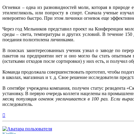
Огневки – одна из разновидностей моли, которая в природе е
этиленгликоль, или попросту в спирт. Сначала ученые изуч
невероятно быстро. При этом личинки огневок еще эффективне
Через год Мельников представил проект на Конференции мол
среды – света, температуры и других условий. В течение 15
поедания полиэтилена личинками.
В поисках заинтересованных ученик узнал о заводе по пере
пакетов на предприятии нет и оно могло бы стать опытным 
(остатками отходов после сортировки) у них есть, и получил о
Команда продолжала совершенствовать прототип, чтобы подогн
в школах, магазинах и т. д. Свое решение исследователи предст
В сентябре учреждена компания, получен статус резидента «Ск
установку. В первую очередь коллеги нацелены на промышлен
месяц популяция огневок увеличивается в 100 раз. Если выр
исследователь.
Вернуться
к
началу