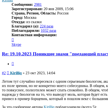
Kirilliq
Сообщения:
2981
Зарегистрирован:
20 янв 2009, 15:06
Страна, Регион, Область:
Россия
Город:
Москва
Откуда:
из сказки
Благодарил (а):
224 раза
Поблагодарили:
1032 раза
Контактная информация:
Контактная
информация
Skype
пользователя
Kirilliq
Re: 19.10.2023 Поникшее знамя "поедающей пла
Цитата
Сообщение
#2
Kirilliq
»
23 окт 2023, 14:04
Летом тут случайно пересекся с одним серьезным биологом, а
их поле зрения, но не конкретно моего собеседника. В общем, 
то повкуснее, полиэтилен может спать спокойно. В общем, что
надежда у биологов на то, что выведут моль, которая будет ест
привел в пример борщевик, который в пошлом веке с большими
За это сообщение автора
Kirilliq
поблагодарили (всего 5):