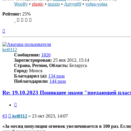
Woolfy
•
plastic
•
nozzio
•
Артур69
•
volga-volga
Рейтинг:
25%
Вернуться
к
началу
kei0112
Сообщения:
1826
Зарегистрирован:
25 янв 2012, 15:14
Страна, Регион, Область:
Беларусь
Город:
Минск
Благодарил (а):
134 раза
Поблагодарили:
144 раза
Re: 19.10.2023 Поникшее знамя "поедающей пла
Цитата
Сообщение
#3
kei0112
»
23 окт 2023, 14:07
«За месяц популяция огневок увеличивается в 100 раз. Если