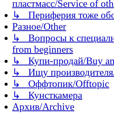
пластмасс/Service of oth
↳ Периферия тоже обору
Разное/Other
↳ Вопросы к специали
from beginners
↳ Купи-продай/Buy and
↳ Ищу производителя/
↳ Оффтопик/Offtopic
↳ Кунсткамера
Архив/Archive