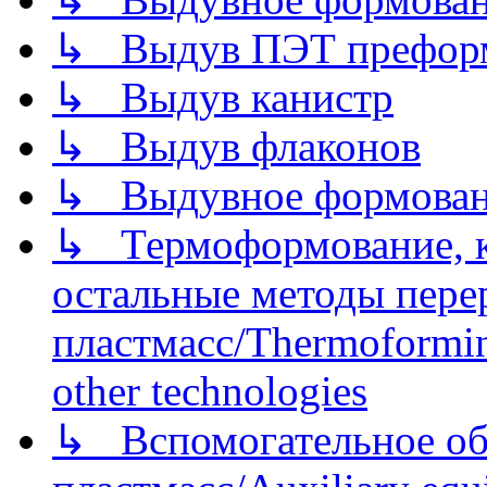
↳ Выдув ПЭТ префор
↳ Выдув канистр
↳ Выдув флаконов
↳ Выдувное формован
↳ Термоформование, ка
остальные методы пере
пластмасс/Thermoforming
other technologies
↳ Вспомогательное об