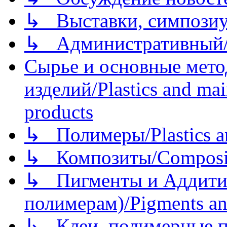
↳ Выставки, симпозиу
↳ Административный/
Сырье и основные мето
изделий/Plastics and mai
products
↳ Полимеры/Plastics a
↳ Композиты/Сomposite
↳ Пигменты и Аддитив
полимерам)/Pigments an
↳ Клеи, полимерные по