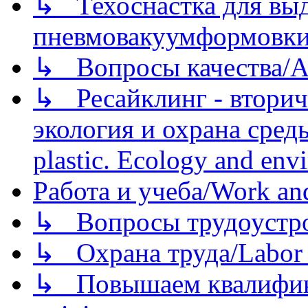
↳ Техоснастка для вы
пневмовакуумформовк
↳ Вопросы качества/Abo
↳ Ресайклинг - вторич
экология и охрана среды/
plastic. Ecology and env
Работа и учеба/Work an
↳ Вопросы трудоустрой
↳ Охрана труда/Labor p
↳ Повышаем квалификац