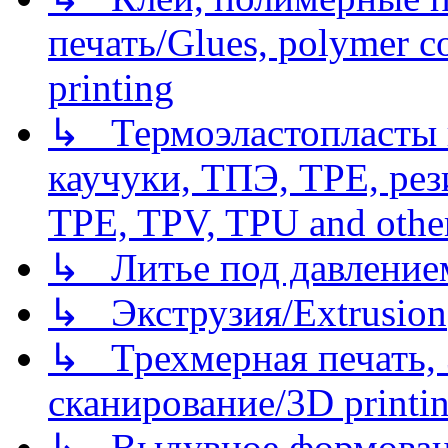
печать/Glues, polymer co
printing
↳ Термоэластопласты и
каучуки, ТПЭ, TPE, рез
TPE, TPV, TPU and other
↳ Литье под давлением/
↳ Экструзия/Extrusion
↳ Трехмерная печать,
сканирование/3D printin
↳ Выдувное формован