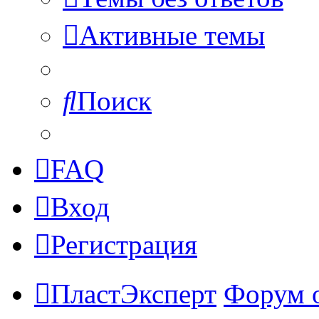
Активные темы
Поиск
FAQ
Вход
Регистрация
ПластЭксперт
Форум 