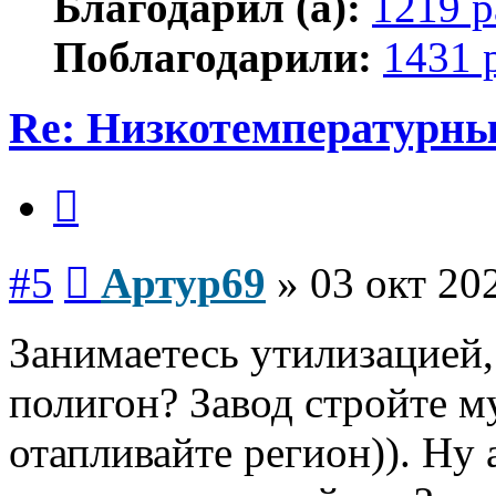
Благодарил (а):
1219 р
Поблагодарили:
1431 
Re: Низкотемпературны
Цитата
Сообщение
#5
Артур69
»
03 окт 20
Занимаетесь утилизацией, 
полигон? Завод стройте 
отапливайте регион)). Ну 