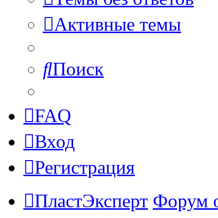
Активные темы
Поиск
FAQ
Вход
Регистрация
ПластЭксперт
Форум 