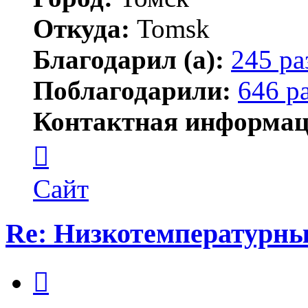
Откуда:
Tomsk
Благодарил (а):
245 ра
Поблагодарили:
646 р
Контактная информац
Контактная
информация
пользователя
Shadow
Сайт
Re: Низкотемпературны
Цитата