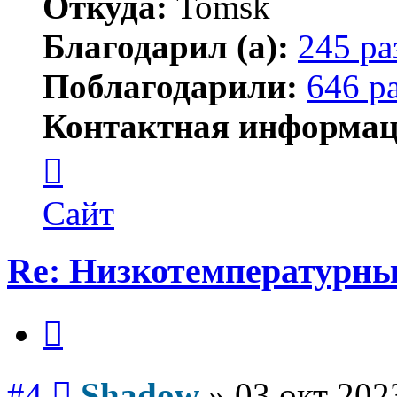
Откуда:
Tomsk
Благодарил (а):
245 ра
Поблагодарили:
646 р
Контактная информац
Контактная
информация
пользователя
Shadow
Сайт
Re: Низкотемпературны
Цитата
Сообщение
#4
Shadow
»
03 окт 202