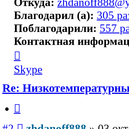
Откуда:
zhdanoff888@y
Благодарил (а):
305 ра
Поблагодарили:
557 р
Контактная информац
Контактная
информация
пользователя
zhdanoff888
Skype
Re: Низкотемпературны
Цитата
Сообщение
#2
zhdanoff888
»
03 окт