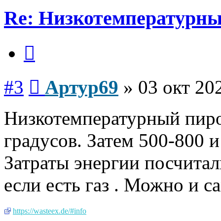
Re: Низкотемпературны
Цитата
Сообщение
#3
Артур69
»
03 окт 20
Низкотемпературный пирол
градусов. Затем 500-800 
Затраты энергии посчитал
если есть газ . Можно и с
https://wasteex.de/#info