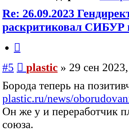
Re: 26.09.2023 Гендире
раскритиковал СИБУР 
Цитата
Сообщение
#5
plastic
»
29 сен 2023,
Борода теперь на позити
plastic.ru/news/oborudovanie
Он же у и переработчик п
союза.