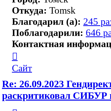
Откуда:
Tomsk
Благодарил (а):
245 ра
Поблагодарили:
646 р
Контактная информац
Контактная
информация
пользователя
Shadow
Сайт
Re: 26.09.2023 Гендире
раскритиковал СИБУР 
Цитата