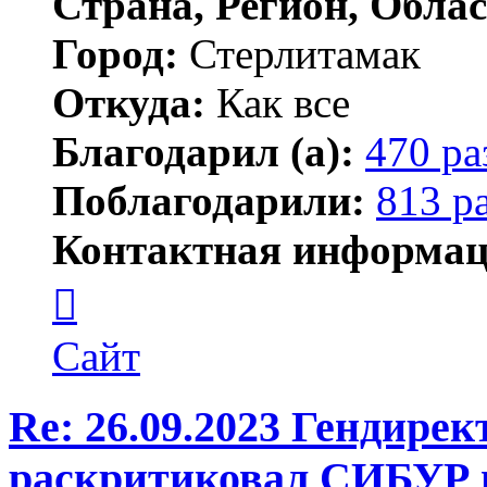
Страна, Регион, Облас
Город:
Стерлитамак
Откуда:
Как все
Благодарил (а):
470 ра
Поблагодарили:
813 р
Контактная информац
Контактная
информация
пользователя
ПластСтер
Сайт
Re: 26.09.2023 Гендире
раскритиковал СИБУР 