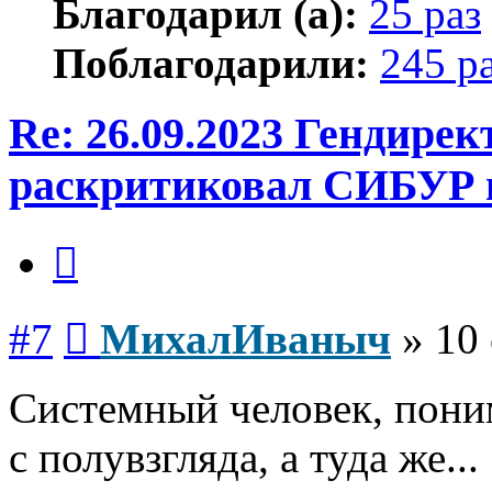
Благодарил (а):
25 раз
Поблагодарили:
245 р
Re: 26.09.2023 Гендире
раскритиковал СИБУР 
Цитата
Сообщение
#7
МихалИваныч
»
10 
Системный человек, пони
с полувзгляда, а туда же...