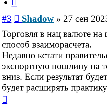
Сообщение
#3
Shadow
»
27 сен 202
Торговля в нац валюте на 
способ взаиморасчета.
Недавно кстати правител
экспортную пошлину на т
вниз. Если результат буде
будет расширять практику
Вернуться
к
началу