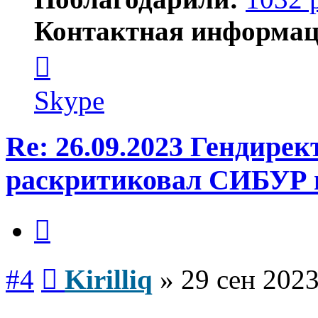
Контактная информац
Контактная
информация
пользователя
Kirilliq
Skype
Re: 26.09.2023 Гендире
раскритиковал СИБУР 
Цитата
Сообщение
#4
Kirilliq
»
29 сен 2023