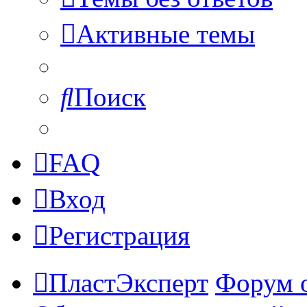
Активные темы
Поиск
FAQ
Вход
Регистрация
ПластЭксперт
Форум 