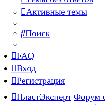
Активные темы
Поиск
FAQ
Вход
Регистрация
ПластЭксперт
Форум 