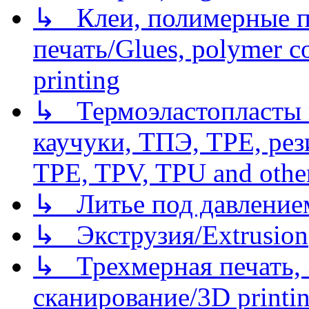
↳ Клеи, полимерные по
печать/Glues, polymer co
printing
↳ Термоэластопласты и
каучуки, ТПЭ, TPE, рез
TPE, TPV, TPU and other
↳ Литье под давлением/
↳ Экструзия/Extrusion
↳ Трехмерная печать,
сканирование/3D printin