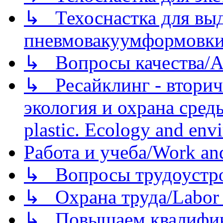
↳ Техоснастка для вы
пневмовакуумформовк
↳ Вопросы качества/Abo
↳ Ресайклинг - вторич
экология и охрана среды/
plastic. Ecology and env
Работа и учеба/Work an
↳ Вопросы трудоустрой
↳ Охрана труда/Labor p
↳ Повышаем квалификац