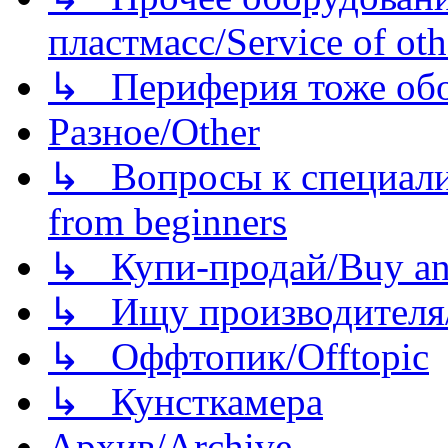
пластмасс/Service of oth
↳ Периферия тоже обору
Разное/Other
↳ Вопросы к специали
from beginners
↳ Купи-продай/Buy and
↳ Ищу производителя/
↳ Оффтопик/Offtopic
↳ Кунсткамера
Архив/Archive