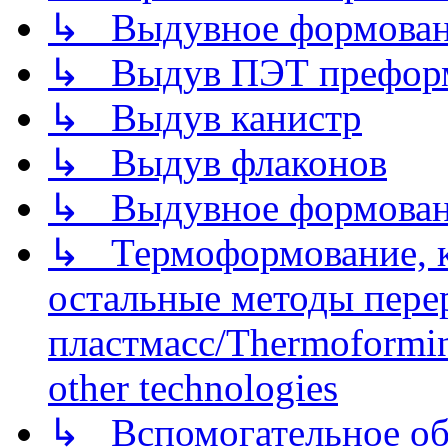
↳ Выдувное формован
↳ Выдув ПЭТ префор
↳ Выдув канистр
↳ Выдув флаконов
↳ Выдувное формован
↳ Термоформование, ка
остальные методы пере
пластмасс/Thermoforming
other technologies
↳ Вспомогательное об