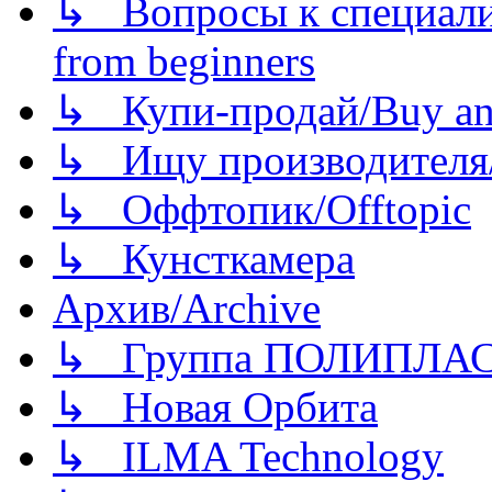
↳ Вопросы к специали
from beginners
↳ Купи-продай/Buy and
↳ Ищу производителя/
↳ Оффтопик/Offtopic
↳ Кунсткамера
Архив/Archive
↳ Группа ПОЛИПЛА
↳ Новая Орбита
↳ ILMA Technology