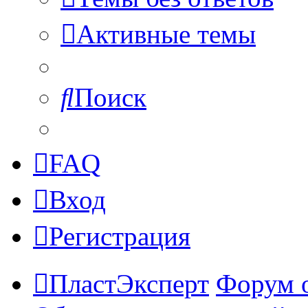
Активные темы
Поиск
FAQ
Вход
Регистрация
ПластЭксперт
Форум 