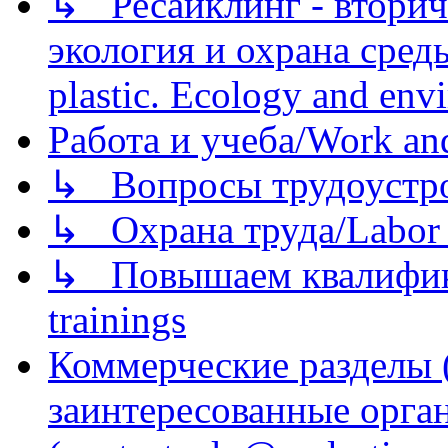
↳ Ресайклинг - вторич
экология и охрана среды/
plastic. Ecology and env
Работа и учеба/Work an
↳ Вопросы трудоустрой
↳ Охрана труда/Labor p
↳ Повышаем квалификац
trainings
Коммерческие разделы 
заинтересованные орга