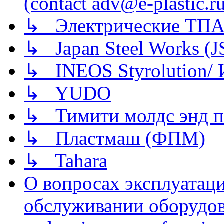
(contact adv@e-plastic.r
↳ Электрические ТПА
↳ Japan Steel Works (
↳ INEOS Styrolution
↳ YUDO
↳ Тимити молдс энд п
↳ Пластмаш (ФПМ)
↳ Tahara
О вопросах эксплуатаци
обслуживании оборудова