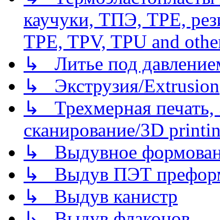
каучуки, ТПЭ, TPE, рез
TPE, TPV, TPU and other
↳ Литье под давлением/
↳ Экструзия/Extrusion
↳ Трехмерная печать,
сканирование/3D printin
↳ Выдувное формован
↳ Выдув ПЭТ префор
↳ Выдув канистр
↳ Выдув флаконов