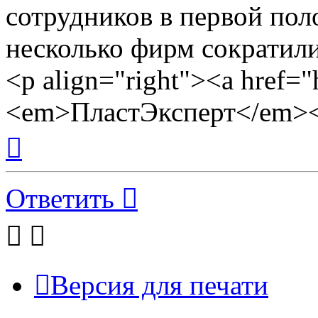
сотрудников в первой поло
несколько фирм сократили
<p align="right"><a href="h
<em>ПластЭксперт</em><
Вернуться
к
началу
Ответить
Версия для печати