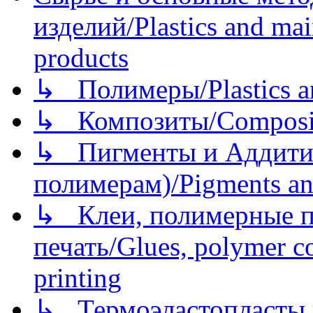
изделий/Plastics and mai
products
↳ Полимеры/Plastics a
↳ Композиты/Сomposite
↳ Пигменты и Аддитив
полимерам)/Pigments an
↳ Клеи, полимерные по
печать/Glues, polymer co
printing
↳ Термоэластопласты и