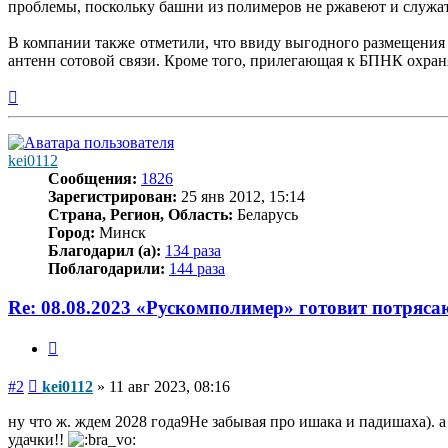
проблемы, поскольку башни из полимеров не ржавеют и служат 
В компании также отметили, что ввиду выгодного размещения
антенн сотовой связи. Кроме того, прилегающая к БПНК охран
Вернуться
к
началу
kei0112
Сообщения:
1826
Зарегистрирован:
25 янв 2012, 15:14
Страна, Регион, Область:
Беларусь
Город:
Минск
Благодарил (а):
134 раза
Поблагодарили:
144 раза
Re: 08.08.2023 «Рускомполимер» готовит потря
Цитата
Сообщение
#2
kei0112
»
11 авг 2023, 08:16
ну что ж. ждем 2028 года9Не забывая про ишака и падишаха). а
удачки!!