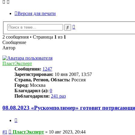
Версия для печати
Расширенный
Поиск
поиск
2 сообщения • Страница
1
из
1
Сообщение
Автор
ПластЭксперт
Сообщения:
1247
Зарегистрирован:
10 янв 2007, 13:57
Страна, Регион, Область:
Россия
Город:
Москва
Благодарил (а):
0
Поблагодарили:
241 раз
08.08.2023 «Рускомполимер» готовит потрясающ
Цитата
Сообщение
#1
ПластЭксперт
»
10 авг 2023, 20:44