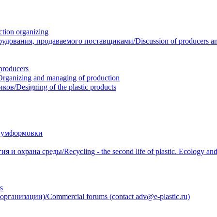
ion organizing
вания, продаваемого поставщиками/Discussion of producers and r
roducers
anizing and managing of production
/Designing of the plastic products
уумформовки
 охрана среды/Recycling - the second life of plastic. Ecology and 
s
анизации)/Commercial forums (contact adv@e-plastic.ru)