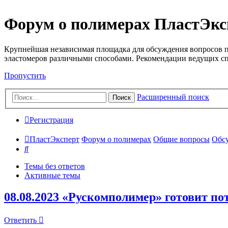
Форум о полимерах ПластЭкс
Крупнейшая независимая площадка для обсуждения вопросов п
эластомеров различными способами. Рекомендации ведущих с
Пропустить
Расширенный поиск
Поиск
Регистрация
ПластЭксперт
Форум о полимерах
Общие вопросы
Обсу
Поиск
Темы без ответов
Активные темы
08.08.2023 «Рускомполимер» готовит 
Ответить