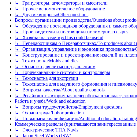
↳ Грануляторы, агломераторы и смесители
↳ Прочее вспомогательное оборудование
↳ Другие вопросы/Other questions
Вопросы организации производства/Questions about product
↳ Обсуждение поставщиков оборудования и самого оборудо
↳ Производители и поставщики полимерного сырья
↳ Хозяйке на заметку/This could be useful
↳ Переработчикам о Переработчиках/To producers about p
↳ Организация, управление и экономика производства/Org
↳ Конструирование и проектирование изделий из пластиков
↳ Техоснастка/Molds and dies
↳ Оснастка для литья под давлением
↳ Горячеканальные системы и контроллеры
↳ Техоснастка для экструзии
↳ Техоснастка для выдувного формования и пневмовак
↳ Вопросы качества/About quality controls
↳ Ресайклинг - вторичная переработка пластмасс, экология и
Работа и учеба/Work and education
↳ Вопросы трудоустройства/Employment questions
↳ Охрана труда/Labor protection
↳ Повышаем квалификацию/Additional education, training
Коммерческие разделы (приглашаются заинтересованные орг
↳ Электрические ТПА Navis
↳ Japan Steel Works (JSW)