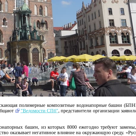
скающая полимерные композитные водонапорные башни (БПНК),
ообщают
"Ведомости СПб"
, представители организации заявил
онапорных башен, из которых 8000 ежегодно требуют замены,
дство оказывает негативное влияние на окружающую среду. «Руск