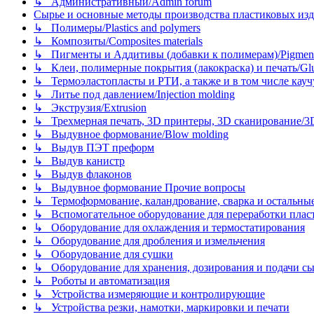
↳ Административный/Admin forum
Сырье и основные методы производства пластиковых изделий/
↳ Полимеры/Plastics and polymers
↳ Композиты/Сomposites materials
↳ Пигменты и Аддитивы (добавки к полимерам)/Pigments
↳ Клеи, полимерные покрытия (лакокраска) и печать/Glues, 
↳ Термоэластопласты и РТИ, а также и в том числе каучук
↳ Литье под давлением/Injection molding
↳ Экструзия/Extrusion
↳ Трехмерная печать, 3D принтеры, 3D сканирование/3D pr
↳ Выдувное формование/Blow molding
↳ Выдув ПЭТ преформ
↳ Выдув канистр
↳ Выдув флаконов
↳ Выдувное формование Прочие вопросы
↳ Термоформование, каландрование, сварка и остальные ме
↳ Вспомогательное оборудование для переработки пластмасс
↳ Оборудование для охлаждения и термостатирования
↳ Оборудование для дробления и измельчения
↳ Оборудование для сушки
↳ Оборудование для хранения, дозирования и подачи сы
↳ Роботы и автоматизация
↳ Устройства измеряющие и контролирующие
↳ Устройства резки, намотки, маркировки и печати