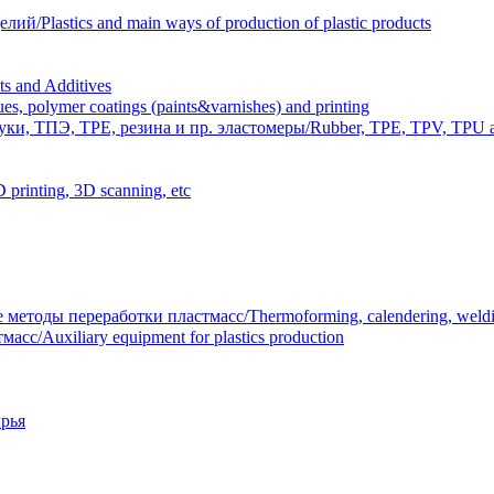
Plastics and main ways of production of plastic products
 and Additives
polymer coatings (paints&varnishes) and printing
и, ТПЭ, TPE, резина и пр. эластомеры/Rubber, TPE, TPV, TPU an
inting, 3D scanning, etc
тоды переработки пластмасс/Thermoforming, calendering, welding
/Auxiliary equipment for plastics production
рья