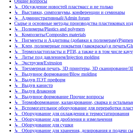
Общие вопросы
↳ Обсуждение новостей пластмасс и не только
↳ Выставки, симпозиумы, конференции и семинары
↳ Административный/Admin forum
Сырье и основные методы производства пластиковых изделий/
↳ Полимеры/Plastics and polymers
↳ Композиты/Сomposites materials
↳ Пигменты и Аддитивы (добавки к полимерам)/Pigments
↳ Клеи, полимерные покрытия (лакокраска) и печать/Glues, 
↳ Термоэластопласты и РТИ, а также и в том числе каучук
↳ Литье под давлением/Injection molding
↳ Экструзия/Extrusion
↳ Трехмерная печать, 3D принтеры, 3D сканирование/3D pr
↳ Выдувное формование/Blow molding
↳ Выдув ПЭТ преформ
↳ Выдув канистр
↳ Выдув флаконов
↳ Выдувное формование Прочие вопросы
↳ Термоформование, каландрование, сварка и остальные ме
↳ Вспомогательное оборудование для переработки пластмасс
↳ Оборудование для охлаждения и термостатирования
↳ Оборудование для дробления и измельчения
↳ Оборудование для сушки
↳ Оборудование для хранения, дозирования и подачи сы