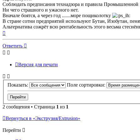
Соблюдать предписания технадзора и правила Промышленной 
Ни чего страшного и ужасного нет.
Вначале боятся, а через год .......море пощиколотку
В стране сотни предприятий используют Бутан, Изобутан, пеня
Альтернатива сожрёт всю рентабельность этого весьма стеснён
Вернуться
к
началу
Ответить
Версия для печати
Показать:
Поле сортировки:
2 сообщения • Страница
1
из
1
Вернуться в «Экструзия/Extrusion»
Перейти