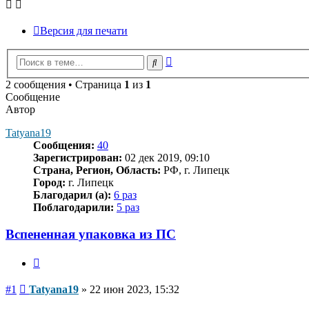
Версия для печати
Расширенный
Поиск
поиск
2 сообщения • Страница
1
из
1
Сообщение
Автор
Tatyana19
Сообщения:
40
Зарегистрирован:
02 дек 2019, 09:10
Страна, Регион, Область:
РФ, г. Липецк
Город:
г. Липецк
Благодарил (а):
6 раз
Поблагодарили:
5 раз
Вспененная упаковка из ПС
Цитата
Сообщение
#1
Tatyana19
»
22 июн 2023, 15:32