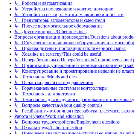
↳ Роботы и автоматизация
↳ Устройства измеряющие и контролирующие
↳ Устройства резки, намотки, маркировки и печати
↳ Грануляторы, агломераторы и смесители
↳ Прочее вспомогательное оборудование
↳ Другие вопросы/Other questions
Вопросы организации производства/Questions about product
↳ Обсуждение поставщиков оборудования и самого оборудо
↳ Производители и поставщики полимерного сырья
↳ Хозяйке на заметку/This could be useful
↳ Переработчикам о Переработчиках/To producers about p
↳ Организация, управление и экономика производства/Org
↳ Конструирование и проектирование изделий из пластиков
↳ Техоснастка/Molds and dies
↳ Оснастка для литья под давлением
↳ Горячеканальные системы и контроллеры
↳ Техоснастка для экструзии
↳ Техоснастка для выдувного формования и пневмовак
↳ Вопросы качества/About quality controls
↳ Ресайклинг - вторичная переработка пластмасс, экология и
Работа и учеба/Work and education
↳ Вопросы трудоустройства/Employment questions
↳ Охрана труда/Labor protection
↳ Повышаем квалификацию/Additional education, training