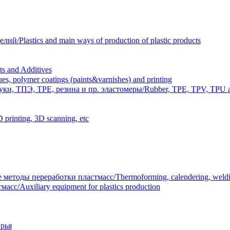
Plastics and main ways of production of plastic products
 and Additives
polymer coatings (paints&varnishes) and printing
и, ТПЭ, TPE, резина и пр. эластомеры/Rubber, TPE, TPV, TPU an
inting, 3D scanning, etc
тоды переработки пластмасс/Thermoforming, calendering, welding
/Auxiliary equipment for plastics production
рья