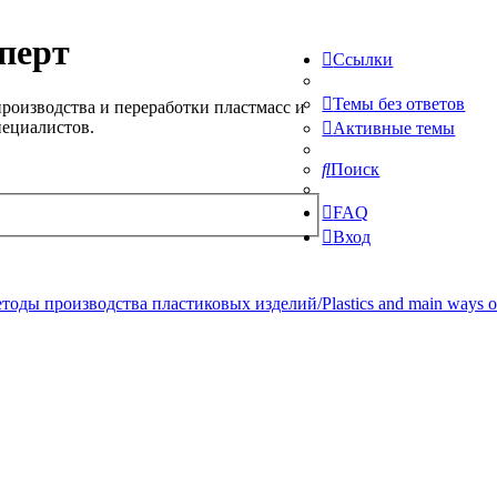
перт
Ссылки
Темы без ответов
роизводства и переработки пластмасс и
пециалистов.
Активные темы
Поиск
FAQ
Вход
ды производства пластиковых изделий/Plastics and main ways of pr