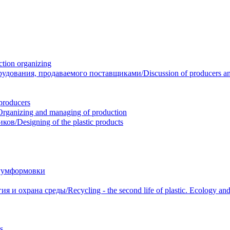
ion organizing
вания, продаваемого поставщиками/Discussion of producers and r
roducers
anizing and managing of production
/Designing of the plastic products
уумформовки
 охрана среды/Recycling - the second life of plastic. Ecology and 
s