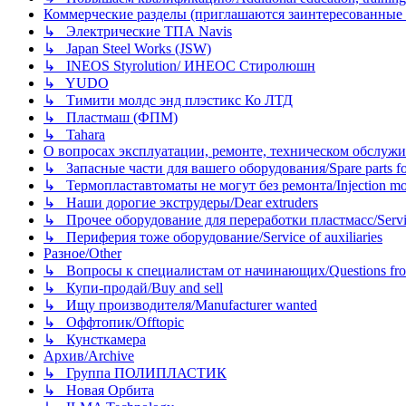
Коммерческие разделы (приглашаются заинтересованные орг
↳ Электрические ТПА Navis
↳ Japan Steel Works (JSW)
↳ INEOS Styrolution/ ИНЕОС Стиролюшн
↳ YUDO
↳ Тимити молдс энд плэстикс Ко ЛТД
↳ Пластмаш (ФПМ)
↳ Tahara
О вопросах эксплуатации, ремонте, техническом обслужива
↳ Запасные части для вашего оборудования/Spare parts fo
↳ Термопластавтоматы не могут без ремонта/Injection mold
↳ Наши дорогие экструдеры/Dear extruders
↳ Прочее оборудование для переработки пластмасс/Service o
↳ Периферия тоже оборудование/Service of auxiliaries
Разное/Other
↳ Вопросы к специалистам от начинающих/Questions fro
↳ Купи-продай/Buy and sell
↳ Ищу производителя/Manufacturer wanted
↳ Оффтопик/Offtopic
↳ Кунсткамера
Архив/Archive
↳ Группа ПОЛИПЛАСТИК
↳ Новая Орбита