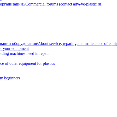
анизации)/Commercial forums (contact adv@e-plastic.ru)
нии оборудования/About service, reparing and maitenance of equi
r your equipment
ing machines need in repair
f other equipment for plastics
m beginners