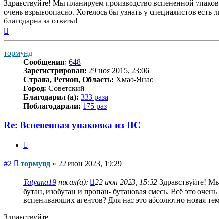
Здравствуйте! Мы планируем производство вспененной упаковки
очень взрывоопасно. Хотелось бы узнать у специалистов есть л
благодарна за ответы!
Вернуться
к
началу
тормунд
Сообщения:
648
Зарегистрирован:
29 ноя 2015, 23:06
Страна, Регион, Область:
Хмао-Янао
Город:
Советский
Благодарил (а):
333 раза
Поблагодарили:
175 раз
Re: Вспененная упаковка из ПС
Цитата
Сообщение
#2
тормунд
»
22 июн 2023, 19:29
Tatyana19
писал(а):
22 июн 2023, 15:32
Здравствуйте! Мы
бутан, изобутан и пропан- бутановая смесь. Всё это очен
вспенивающих агентов? Для нас это абсолютно новая тема
Здравствуйте.