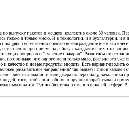
по выпуску пакетов и мешков, коллектив около 30 человек. Пере
сь только и только мною. И в технологии, и в бухгалтерии, и в
 поощрял и естественно обещаю вознаграждение всем кто внесет
 естественно при приеме на работу с каждым из них этот вопрос
е текущих вопросов и "тушение пожаров". Развитием никто занима
дряю, но понимаю, что одного меня только мало, реально это уж
во и качество и новые продукты вводить. Есть вариант-вводить 
н человек развивать все направления? так бывает? Или в каждый 
 планы ввести должности менеджера по персоналу, начальника п
тих людей, того, чтобы они собственноручно прорабатывали и в
реальным опытом. Тут необязательно именно в нашей в сфере. В