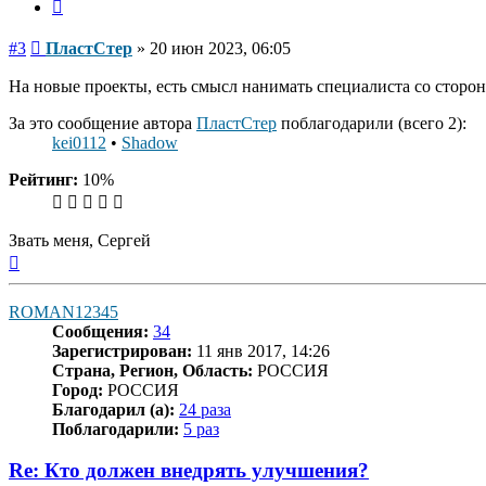
Цитата
Сообщение
#3
ПластСтер
»
20 июн 2023, 06:05
На новые проекты, есть смысл нанимать специалиста со стороны
За это сообщение автора
ПластСтер
поблагодарили (всего 2):
kei0112
•
Shadow
Рейтинг:
10%
Звать меня, Сергей
Вернуться
к
началу
ROMAN12345
Сообщения:
34
Зарегистрирован:
11 янв 2017, 14:26
Страна, Регион, Область:
РОССИЯ
Город:
РОССИЯ
Благодарил (а):
24 раза
Поблагодарили:
5 раз
Re: Кто должен внедрять улучшения?