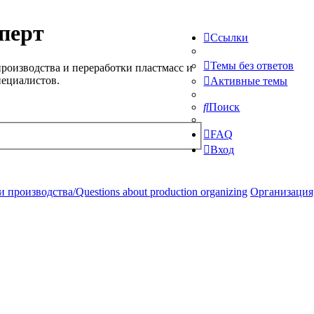
перт
Ссылки
Темы без ответов
роизводства и переработки пластмасс и
пециалистов.
Активные темы
Поиск
FAQ
Вход
производства/Questions about production organizing
Организация,