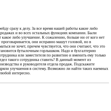
йду сразу к делу. За все время нашей работы какие либо
 продажах и во всех остальных функциях компании. Были
 какое либо улучшение. К сожалению, больше ни от кого нет
 проговаривается, они исправно машут головой, но в
ться не хочет, причем чувствуется, что они считают, что это
е становится бутылочным горлышком. Надо и бухгалтерию
сотрудника или заместителя по развитию и вменить ему только
отдел такого сотрудника ставить? В данный момент из
роизводства и руководителя отдела продаж. Подскажите
недряли улучшения в систему. Возможно ли найти таких наемных
 любой интересно.