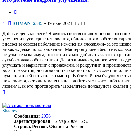
Цитата
Сообщение
#1
ROMAN12345
»
19 июн 2023, 15:13
Добрый день коллеги! Являюсь собственником небольшого цеха 
улучшения, усовершенствования, обновления в работе внедряли
внедрены совсем небольшие изменения слесарями- за это щедро
никаких даже поползновений. Мастеров у меня было несколько,
результате максимум, что от них я мог добиваться- это закрыти
сугубо задача собственника. Да, я занимаюсь, много чего вне
улучшать и маркетинг с продажами, и рекрутинг, и производст
задачи развития, но тогда опять таки вопрос- а сможет ли оди
руководителей есть только мастер. В ближайшем будущем есть
пожалуйста, есть ли у меня шансы добиться от кого либо из э
людей? Как это проговорить? Поделитесь пожалуйста коллеги 
Вернуться
к
началу
Shadow
Сообщения:
2956
Зарегистрирован:
12 мар 2009, 12:53
Страна, Регион, Область:
Россия