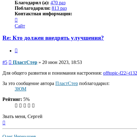
Благодарил (а):
470 раз
Поблагодарили:
813 раз
Контактная информация:
Контактная
информация
Сайт
пользователя
ПластСтер
Re: Кто должен внедрять улучшения?
Цитата
Сообщение
#5
ПластСтер
»
20 июн 2023, 18:53
Для общего развития и понимания настроения:
offtopic-f22/-t13
За это сообщение автора
ПластСтер
поблагодарил:
ЗЮМ
Рейтинг:
5%
Звать меня, Сергей
Вернуться
к
началу
Олег Чернышев