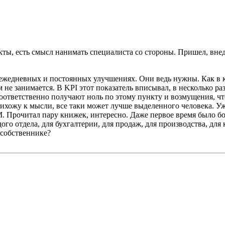
ты, есть смысл нанимать специалиста со стороны. Пришел, внедр
о ежедневных и постоянных улучшениях. Они ведь нужны. Как в 
м не занимается. В KPI этот показатель вписывал, в несколько р
оответственно получают ноль по этому пункту и возмущения, что
рихожу к мысли, все таки может лучше выделенного человека. Уж
рочитал пару книжек, интересно. Даже первое время было больш
го отдела, для бухгалтерии, для продаж, для производства, для
 собственнике?