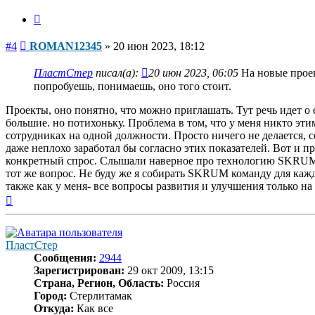
Цитата
Сообщение
#4
ROMAN12345
»
20 июн 2023, 18:12
ПластСтер
писал(а):
20 июн 2023, 06:05
На новые проек
попробуешь, понимаешь, оно того стоит.
Проекты, оно понятно, что можно приглашать. Тут речь идет 
большие. но потихоньку. Проблема в том, что у меня никто эти
сотрудниках на одной должности. Просто ничего не делается, с
даже неплохо заработал бы согласно этих показателей. Вот и п
конкретный спрос. Слышали наверное про технологию SKRUM. П
тот же вопрос. Не буду же я собирать SKRUM команду для каждо
также как у меня- все вопросы развития и улучшения только на
Вернуться
к
началу
ПластСтер
Сообщения:
2944
Зарегистрирован:
29 окт 2009, 13:15
Страна, Регион, Область:
Россия
Город:
Стерлитамак
Откуда:
Как все