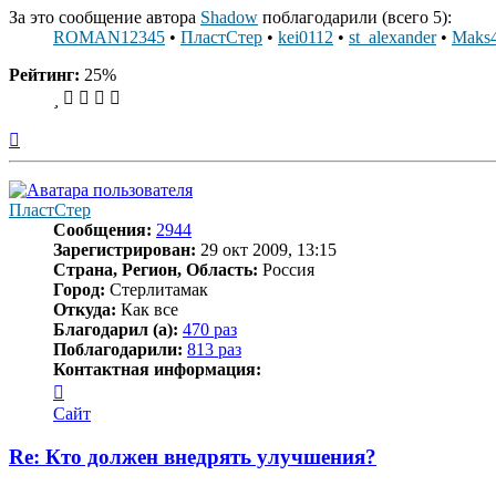
За это сообщение автора
Shadow
поблагодарили (всего 5):
ROMAN12345
•
ПластСтер
•
kei0112
•
st_alexander
•
Maks
Рейтинг:
25%
Вернуться
к
началу
ПластСтер
Сообщения:
2944
Зарегистрирован:
29 окт 2009, 13:15
Страна, Регион, Область:
Россия
Город:
Стерлитамак
Откуда:
Как все
Благодарил (а):
470 раз
Поблагодарили:
813 раз
Контактная информация:
Контактная
информация
Сайт
пользователя
ПластСтер
Re: Кто должен внедрять улучшения?