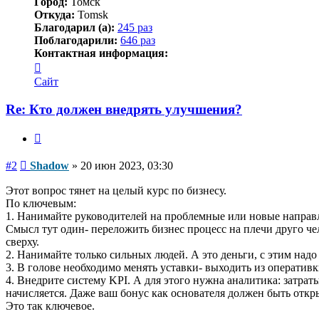
Город:
Томск
Откуда:
Tomsk
Благодарил (а):
245 раз
Поблагодарили:
646 раз
Контактная информация:
Контактная
информация
Сайт
пользователя
Shadow
Re: Кто должен внедрять улучшения?
Цитата
Сообщение
#2
Shadow
»
20 июн 2023, 03:30
Этот вопрос тянет на целый курс по бизнесу.
По ключевым:
1. Нанимайте руководителей на проблемные или новые направле
Смысл тут один- переложить бизнес процесс на плечи друго чел
сверху.
2. Нанимайте только сильных людей. А это деньги, с этим надо
3. В голове необходимо менять уставки- выходить из оперативк
4. Внедрите систему KPI. А для этого нужна аналитика: затрат
начисляется. Даже ваш бонус как основателя должен быть откры
Это так ключевое.