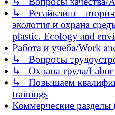
↳ Вопросы качества/Abo
↳ Ресайклинг - вторич
экология и охрана среды/
plastic. Ecology and env
Работа и учеба/Work an
↳ Вопросы трудоустрой
↳ Охрана труда/Labor p
↳ Повышаем квалификац
trainings
Коммерческие разделы 