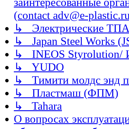
заинтересованные орга
(contact adv@e-plastic.r
↳ Электрические ТПА
↳ Japan Steel Works (
↳ INEOS Styrolution
↳ YUDO
↳ Тимити молдс энд п
↳ Пластмаш (ФПМ)
↳ Tahara
О вопросах эксплуатаци