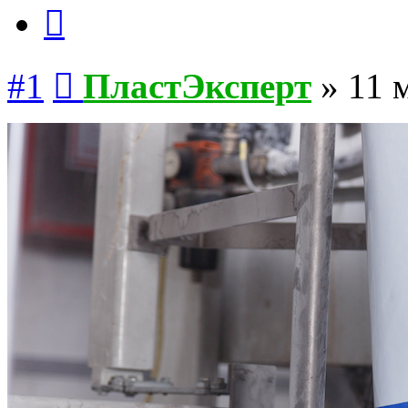
Цитата
Сообщение
#1
ПластЭксперт
»
11 