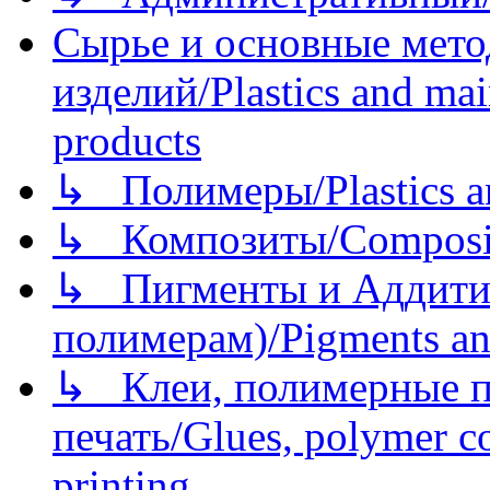
Сырье и основные мето
изделий/Plastics and mai
products
↳ Полимеры/Plastics a
↳ Композиты/Сomposite
↳ Пигменты и Аддитив
полимерам)/Pigments an
↳ Клеи, полимерные по
печать/Glues, polymer co
printing