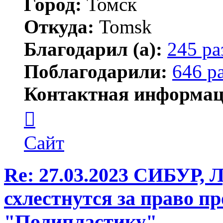
Город:
Томск
Откуда:
Tomsk
Благодарил (а):
245 ра
Поблагодарили:
646 р
Контактная информац
Контактная
информация
пользователя
Shadow
Сайт
Re: 27.03.2023 СИБУР, 
схлестнутся за право п
"Полипластику"