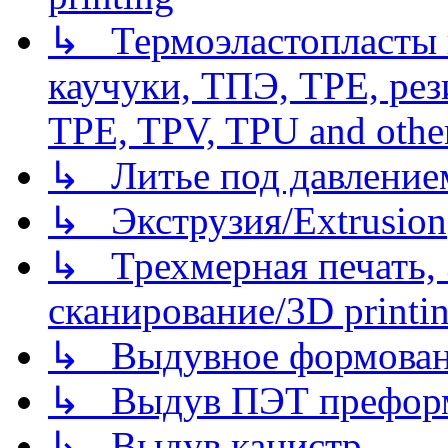
↳ Термоэластопласты и
каучуки, ТПЭ, TPE, рез
TPE, TPV, TPU and other
↳ Литье под давлением/
↳ Экструзия/Extrusion
↳ Трехмерная печать,
сканирование/3D printin
↳ Выдувное формован
↳ Выдув ПЭТ префор
↳ Выдув канистр