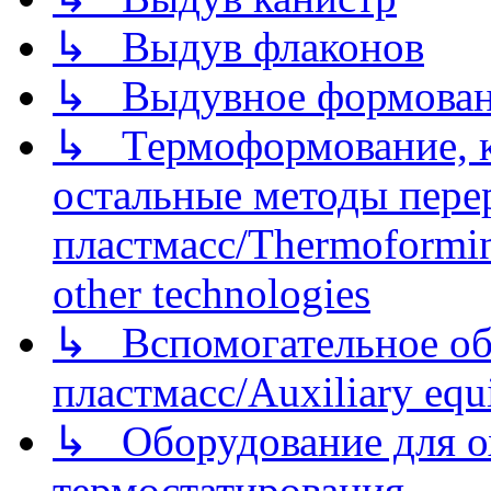
↳ Выдув флаконов
↳ Выдувное формован
↳ Термоформование, ка
остальные методы пере
пластмасс/Thermoforming
other technologies
↳ Вспомогательное об
пластмасс/Auxiliary equi
↳ Оборудование для о
термостатирования