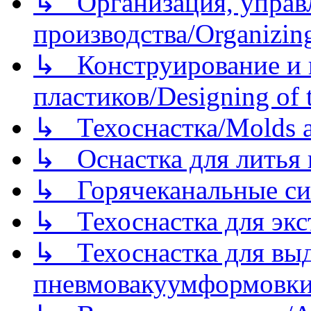
↳ Организация, управл
производства/Organizing
↳ Конструирование и п
пластиков/Designing of t
↳ Техоснастка/Molds a
↳ Оснастка для литья 
↳ Горячеканальные си
↳ Техоснастка для экс
↳ Техоснастка для вы
пневмовакуумформовк