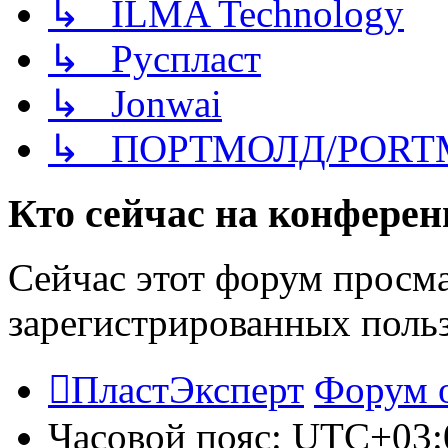
↳ ILMA Technology
↳ Руспласт
↳ Jonwai
↳ ПОРТМОЛД/PORT
Кто сейчас на конфере
Сейчас этот форум просма
зарегистрированных польз
ПластЭксперт
Форум 
Часовой пояс:
UTC+03: