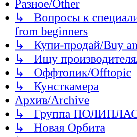
Разное/Other
↳ Вопросы к специали
from beginners
↳ Купи-продай/Buy and
↳ Ищу производителя/
↳ Оффтопик/Offtopic
↳ Кунсткамера
Архив/Archive
↳ Группа ПОЛИПЛА
↳ Новая Орбита