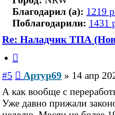
Благодарил (а):
1219 р
Поблагодарили:
1431 
Re: Наладчик ТПА (Нов
Цитата
Сообщение
#5
Артур69
»
14 апр 20
А как вообще с перерабо
Уже давно прижали закон
неделю. Месяц не более 19