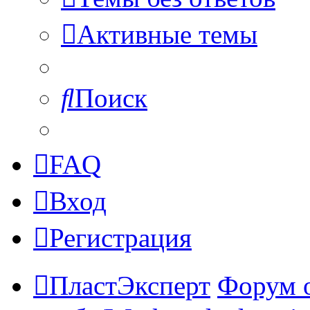
Активные темы
Поиск
FAQ
Вход
Регистрация
ПластЭксперт
Форум 