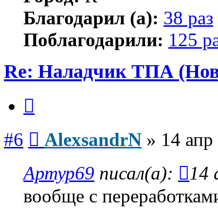
Благодарил (а):
38 раз
Поблагодарили:
125 р
Re: Наладчик ТПА (Нов
Цитата
Сообщение
#6
AlexsandrN
»
14 апр
Артур69
писал(а):
14 
вообще с переработкам