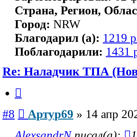
Страна, Регион, Облас
Город:
NRW
Благодарил (а):
1219 р
Поблагодарили:
1431 
Re: Наладчик ТПА (Нов
Цитата
Сообщение
#8
Артур69
»
14 апр 20
AlexsandrN
писал(а):
1