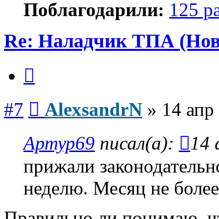
Поблагодарили:
125 р
Re: Наладчик ТПА (Нов
Цитата
Сообщение
#7
AlexsandrN
»
14 апр
Артур69
писал(а):
14 
прижали законодательн
неделю. Месяц не более 
Правильно ли понимаю, ч