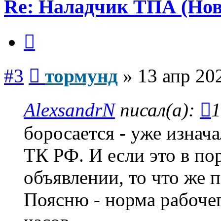
Re: Наладчик ТПА (Нов
Цитата
Сообщение
#3
тормунд
»
13 апр 20
AlexsandrN
писал(а):
1
боросается - уже изнач
ТК РФ. И если это в по
объявлении, то что же 
Поясню - норма рабочег