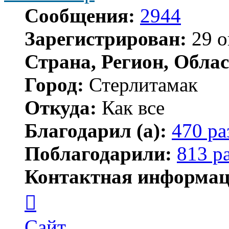
Сообщения:
2944
Зарегистрирован:
29 о
Страна, Регион, Облас
Город:
Стерлитамак
Откуда:
Как все
Благодарил (а):
470 ра
Поблагодарили:
813 р
Контактная информац
Контактная
информация
пользователя
ПластСтер
Сайт