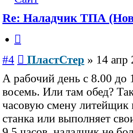
Re: Наладчик ТПА (Нов
Цитата
Сообщение
#4
ПластСтер
»
14 апр 
А рабочий день с 8.00 до 1
восемь. Или там обед? Так
часовую смену литейщик 
станка или выполняет сво
9.5 часов, наладчик не бо