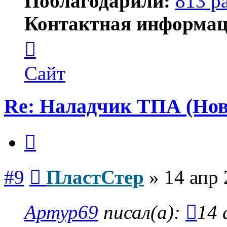
Поблагодарили:
813 р
Контактная информац
Контактная
информация
пользователя
ПластСтер
Сайт
Re: Наладчик ТПА (Нов
Цитата
Сообщение
#9
ПластСтер
»
14 апр 
Артур69
писал(а):
14 