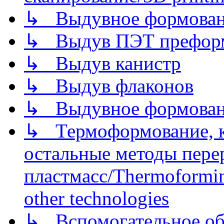
↳ Выдувное формован
↳ Выдув ПЭТ префор
↳ Выдув канистр
↳ Выдув флаконов
↳ Выдувное формован
↳ Термоформование, ка
остальные методы пере
пластмасс/Thermoforming
other technologies
↳ Вспомогательное об