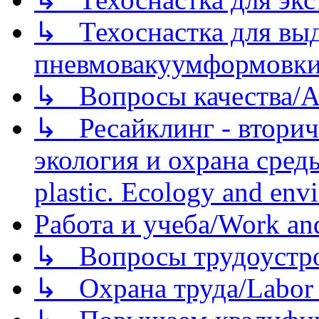
↳ Техоснастка для вы
пневмовакуумформовк
↳ Вопросы качества/Abo
↳ Ресайклинг - вторич
экология и охрана среды/
plastic. Ecology and env
Работа и учеба/Work an
↳ Вопросы трудоустрой
↳ Охрана труда/Labor p