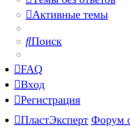
Активные темы
Поиск
FAQ
Вход
Регистрация
ПластЭксперт
Форум 