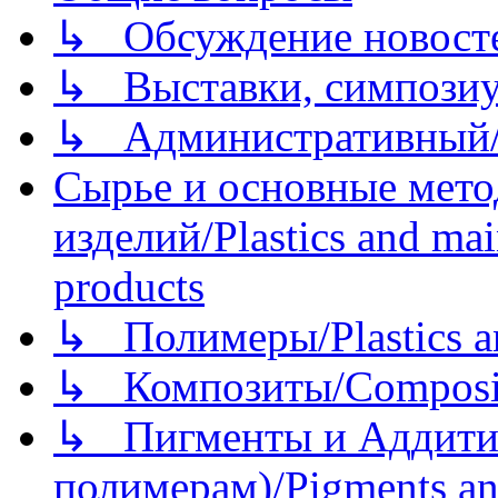
↳ Обсуждение новостей
↳ Выставки, симпозиу
↳ Административный/
Сырье и основные мето
изделий/Plastics and mai
products
↳ Полимеры/Plastics a
↳ Композиты/Сomposite
↳ Пигменты и Аддитив
полимерам)/Pigments an