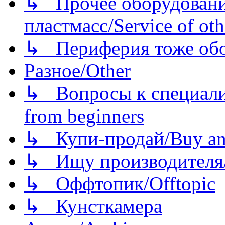
↳ Прочее оборудовани
пластмасс/Service of oth
↳ Периферия тоже обору
Разное/Other
↳ Вопросы к специали
from beginners
↳ Купи-продай/Buy and
↳ Ищу производителя/
↳ Оффтопик/Offtopic
↳ Кунсткамера