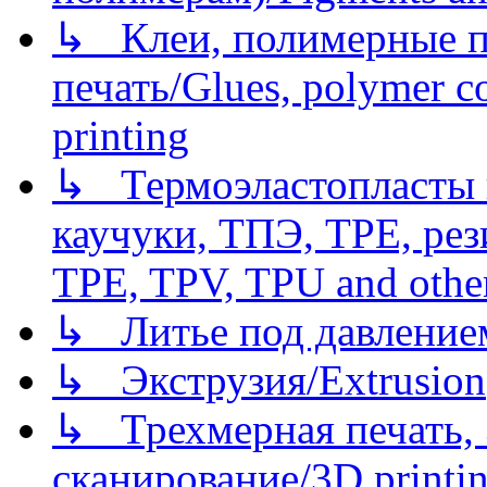
↳ Клеи, полимерные по
печать/Glues, polymer co
printing
↳ Термоэластопласты и
каучуки, ТПЭ, TPE, рез
TPE, TPV, TPU and other
↳ Литье под давлением/
↳ Экструзия/Extrusion
↳ Трехмерная печать,
сканирование/3D printin