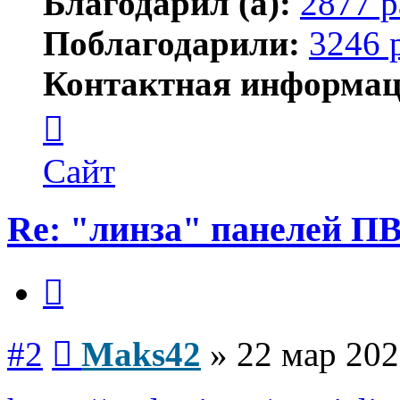
Благодарил (а):
2877 р
Поблагодарили:
3246 
Контактная информац
Контактная
информация
пользователя
Maks42
Сайт
Re: "линза" панелей П
Цитата
Сообщение
#2
Maks42
»
22 мар 202