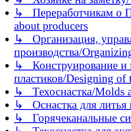
↳ Переработчикам о Пе
about producers
↳ Организация, управл
производства/Organizing
↳ Конструирование и п
пластиков/Designing of t
↳ Техоснастка/Molds a
↳ Оснастка для литья 
↳ Горячеканальные си
↳ Техоснастка для экс