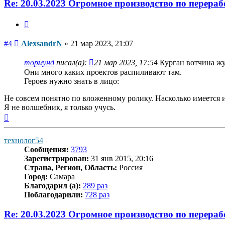
Re: 20.03.2023 Огромное производство по перераб
Цитата
Сообщение
#4
AlexsandrN
»
21 мар 2023, 21:07
тормунд
писал(а):
21 мар 2023, 17:54
Курган вотчина ж
Они много каких проектов распиливают там.
Героев нужно знать в лицо:
Не совсем понятно по вложенному ролику. Насколько имеется 
Я не волшебник, я только учусь.
Вернуться
к
началу
технолог54
Сообщения:
3793
Зарегистрирован:
31 янв 2015, 20:16
Страна, Регион, Область:
Россия
Город:
Самара
Благодарил (а):
289 раз
Поблагодарили:
728 раз
Re: 20.03.2023 Огромное производство по перераб