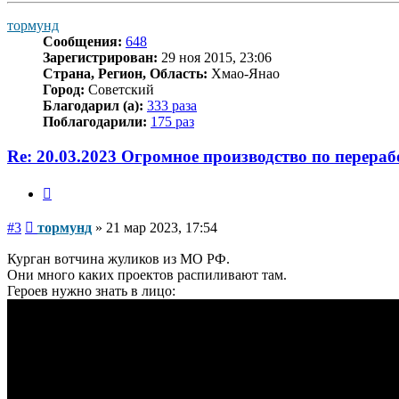
началу
тормунд
Сообщения:
648
Зарегистрирован:
29 ноя 2015, 23:06
Страна, Регион, Область:
Хмао-Янао
Город:
Советский
Благодарил (а):
333 раза
Поблагодарили:
175 раз
Re: 20.03.2023 Огромное производство по перераб
Цитата
Сообщение
#3
тормунд
»
21 мар 2023, 17:54
Курган вотчина жуликов из МО РФ.
Они много каких проектов распиливают там.
Героев нужно знать в лицо: