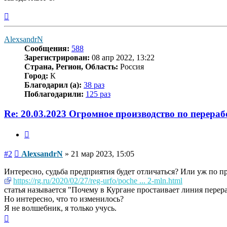
Вернуться
к
началу
AlexsandrN
Сообщения:
588
Зарегистрирован:
08 апр 2022, 13:22
Страна, Регион, Область:
Россия
Город:
К
Благодарил (а):
38 раз
Поблагодарили:
125 раз
Re: 20.03.2023 Огромное производство по перераб
Цитата
Сообщение
#2
AlexsandrN
»
21 мар 2023, 15:05
Интересно, судьба предприятия будет отличаться? Или уж по 
https://rg.ru/2020/02/27/reg-urfo/poche ... 2-mln.html
статья называется "Почему в Кургане простаивает линия перер
Но интересно, что то изменилось?
Я не волшебник, я только учусь.
Вернуться
к