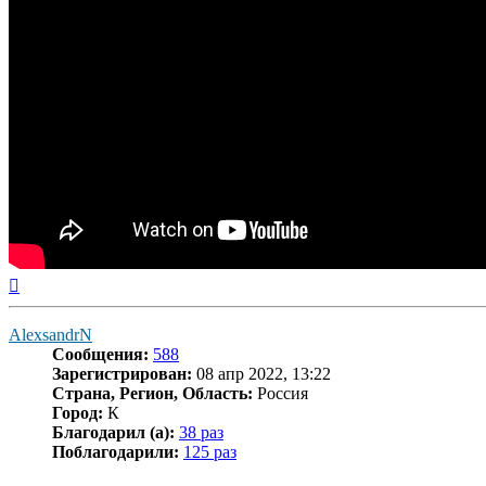
Вернуться
к
началу
AlexsandrN
Сообщения:
588
Зарегистрирован:
08 апр 2022, 13:22
Страна, Регион, Область:
Россия
Город:
К
Благодарил (а):
38 раз
Поблагодарили:
125 раз