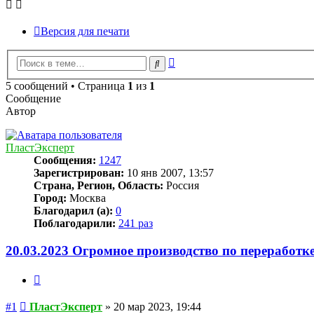
Версия для печати
Расширенный
Поиск
поиск
5 сообщений • Страница
1
из
1
Сообщение
Автор
ПластЭксперт
Сообщения:
1247
Зарегистрирован:
10 янв 2007, 13:57
Страна, Регион, Область:
Россия
Город:
Москва
Благодарил (а):
0
Поблагодарили:
241 раз
20.03.2023 Огромное производство по переработке
Цитата
Сообщение
#1
ПластЭксперт
»
20 мар 2023, 19:44