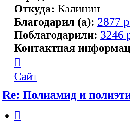
Откуда:
Калинин
Благодарил (а):
2877 р
Поблагодарили:
3246 
Контактная информац
Контактная
информация
пользователя
Maks42
Сайт
Re: Полиамид и полиэти
Цитата
Сообщение