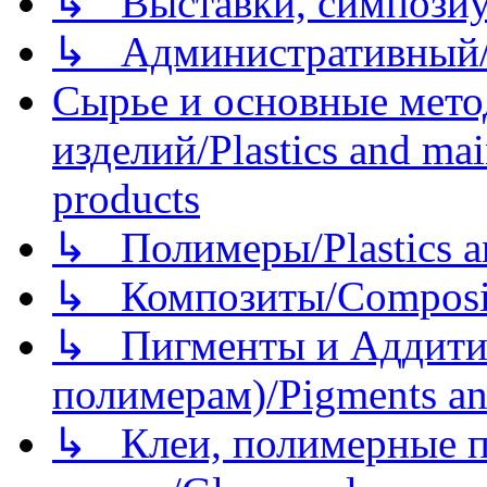
↳ Выставки, симпозиу
↳ Административный/
Сырье и основные мето
изделий/Plastics and mai
products
↳ Полимеры/Plastics a
↳ Композиты/Сomposite
↳ Пигменты и Аддитив
полимерам)/Pigments an
↳ Клеи, полимерные по