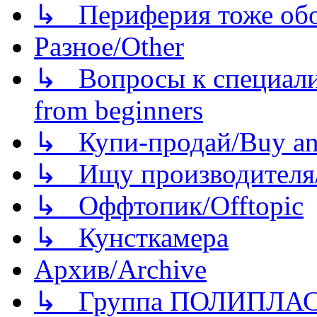
↳ Периферия тоже обору
Разное/Other
↳ Вопросы к специали
from beginners
↳ Купи-продай/Buy and
↳ Ищу производителя/
↳ Оффтопик/Offtopic
↳ Кунсткамера
Архив/Archive
↳ Группа ПОЛИПЛА