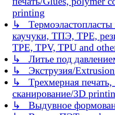
печать/Glues, polymer co
printing
↳ Термоэластопласты и
каучуки, ТПЭ, TPE, рез
TPE, TPV, TPU and other
↳ Литье под давлением/
↳ Экструзия/Extrusion
↳ Трехмерная печать,
сканирование/3D printin
↳ Выдувное формован