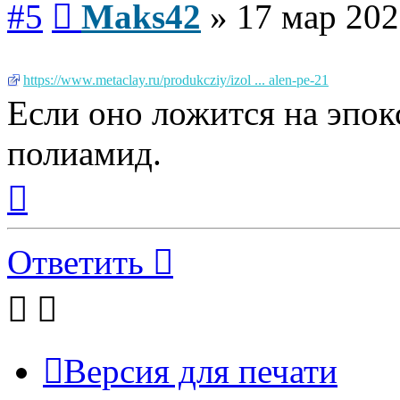
#5
Maks42
»
17 мар 202
https://www.metaclay.ru/produkcziy/izol ... alen-pe-21
Если оно ложится на эпок
полиамид.
Вернуться
к
началу
Ответить
Версия для печати