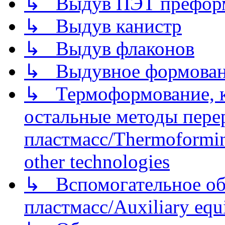
↳ Выдув ПЭТ префор
↳ Выдув канистр
↳ Выдув флаконов
↳ Выдувное формован
↳ Термоформование, ка
остальные методы пере
пластмасс/Thermoforming
other technologies
↳ Вспомогательное об
пластмасс/Auxiliary equi