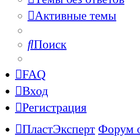
Активные темы
Поиск
FAQ
Вход
Регистрация
ПластЭксперт
Форум 