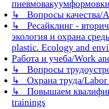
пневмовакуумформовк
↳ Вопросы качества/Abo
↳ Ресайклинг - вторич
экология и охрана среды/
plastic. Ecology and env
Работа и учеба/Work an
↳ Вопросы трудоустрой
↳ Охрана труда/Labor p
↳ Повышаем квалификац
trainings