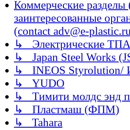
Коммерческие разделы 
заинтересованные орга
(contact adv@e-plastic.r
↳ Электрические ТПА
↳ Japan Steel Works (
↳ INEOS Styrolution
↳ YUDO
↳ Тимити молдс энд п
↳ Пластмаш (ФПМ)
↳ Tahara