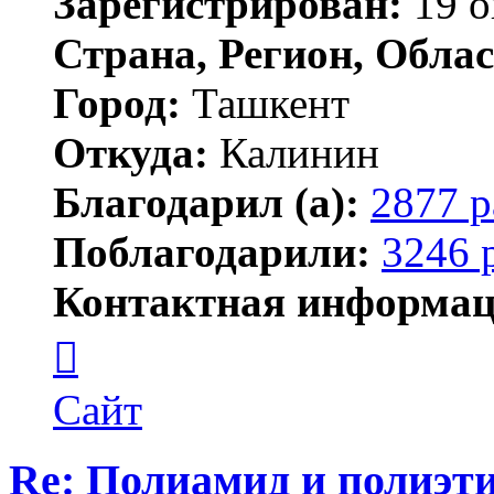
Зарегистрирован:
19 о
Страна, Регион, Облас
Город:
Ташкент
Откуда:
Калинин
Благодарил (а):
2877 р
Поблагодарили:
3246 
Контактная информац
Контактная
информация
пользователя
Maks42
Сайт
Re: Полиамид и полиэти