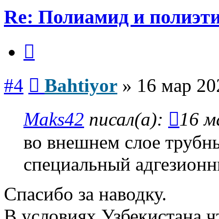
Re: Полиамид и полиэти
Цитата
Сообщение
#4
Bahtiyor
»
16 мар 20
Maks42
писал(а):
16 м
во внешнем слое труб
специальный адгезионны
Спасибо за наводку.
В условиях Узбекистана чт