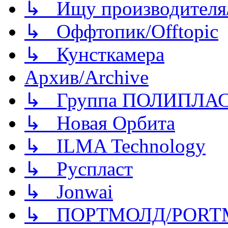
↳ Ищу производителя/
↳ Оффтопик/Offtopic
↳ Кунсткамера
Архив/Archive
↳ Группа ПОЛИПЛА
↳ Новая Орбита
↳ ILMA Technology
↳ Руспласт
↳ Jonwai
↳ ПОРТМОЛД/PORT