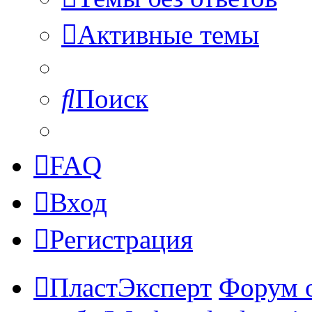
Активные темы
Поиск
FAQ
Вход
Регистрация
ПластЭксперт
Форум 