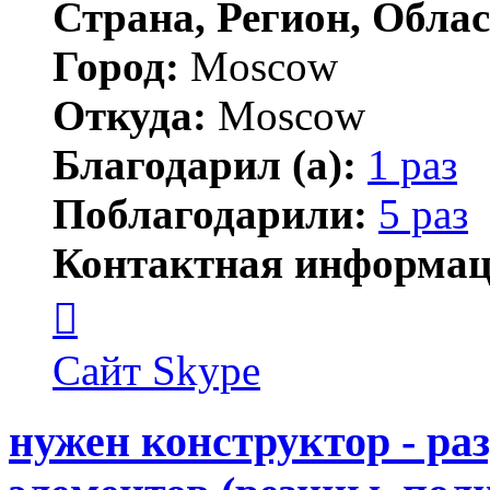
Страна, Регион, Облас
Город:
Moscow
Откуда:
Moscow
Благодарил (а):
1 раз
Поблагодарили:
5 раз
Контактная информац
Контактная
информация
пользователя
AnpilovVN
Сайт
Skype
нужен конструктор - р