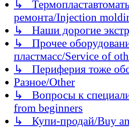
↳ Термопластавтоматы 
ремонта/Injection moldin
↳ Наши дорогие экстру
↳ Прочее оборудовани
пластмасс/Service of oth
↳ Периферия тоже обору
Разное/Other
↳ Вопросы к специали
from beginners
↳ Купи-продай/Buy and