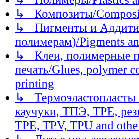
↳ Композиты/Сomposite
↳ Пигменты и Аддитив
полимерам)/Pigments an
↳ Клеи, полимерные по
печать/Glues, polymer co
printing
↳ Термоэластопласты и
каучуки, ТПЭ, TPE, рез
TPE, TPV, TPU and other