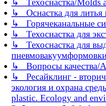
↳ Техоснастка/Molds a
↳ Оснастка для литья 
↳ Горячеканальные си
↳ Техоснастка для экс
↳ Техоснастка для вы
пневмовакуумформовк
↳ Вопросы качества/Abo
↳ Ресайклинг - вторич
экология и охрана среды/
plastic. Ecology and env