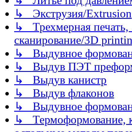
↳ Литье под давлением/
↳ Экструзия/Extrusion
↳ Трехмерная печать,
сканирование/3D printin
↳ Выдувное формован
↳ Выдув ПЭТ префор
↳ Выдув канистр
↳ Выдув флаконов
↳ Выдувное формован
↳ Термоформование, ка