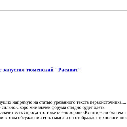
е запустил тюменский "Расавит"
душих напрямую на статью,урезанного текста первоисточника....
о сильно.Скоро мне значёк форума стыдно будет одеть.
начит есть спрос,а это тоже очень хорошо.Кстати,если бы текст
и в этом обсуждении есть смысл и он отображает технологичност