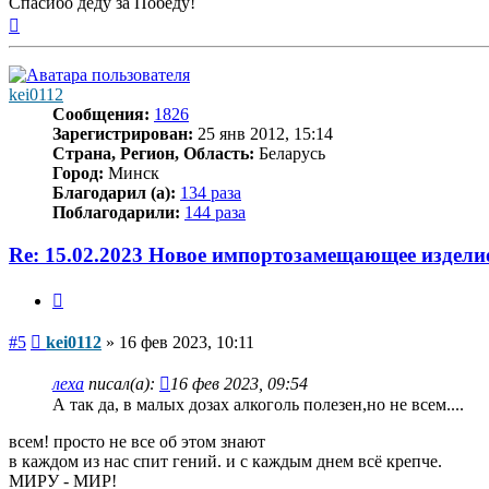
Спасибо деду за Победу!
Вернуться
к
началу
kei0112
Сообщения:
1826
Зарегистрирован:
25 янв 2012, 15:14
Страна, Регион, Область:
Беларусь
Город:
Минск
Благодарил (а):
134 раза
Поблагодарили:
144 раза
Re: 15.02.2023 Новое импортозамещающее издели
Цитата
Сообщение
#5
kei0112
»
16 фев 2023, 10:11
леха
писал(а):
16 фев 2023, 09:54
А так да, в малых дозах алкоголь полезен,но не всем....
всем! просто не все об этом знают
в каждом из нас спит гений. и с каждым днем всё крепче.
МИРУ - МИР!