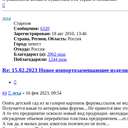
Вернуться
к
началу
леха
Старпом
Сообщения:
6320
Зарегистрирован:
18 авг 2010, 13:46
Страна, Регион, Область:
Россия
Город:
невест
Откуда:
Россия
Благодарил (а):
2062 раза
Поблагодарили:
1244 раза
Re: 15.02.2023 Новое импортозамещающее издели
Цитата
Сообщение
#4
леха
»
16 фев 2023, 09:54
Опять детский сад из за галереи картинок форума,ссылок не ве
Получается какая то антиреклама форума....Не нравится мне эт
А то что предприятие освоило новый вид продукции -молодцы,з
обсуждение объемов переработки пластика предприятием....,есл
А так да, в малых дозах алкоголь полезен,но не всем....