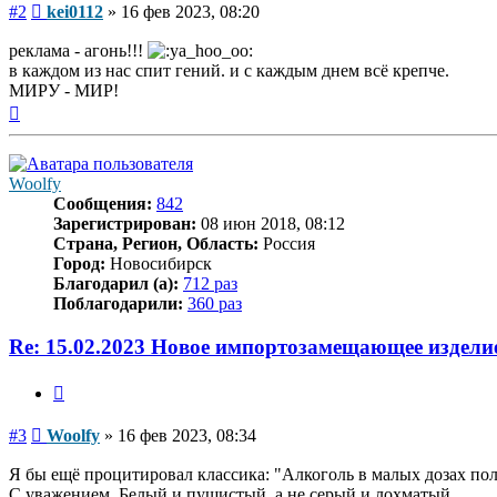
Сообщение
#2
kei0112
»
16 фев 2023, 08:20
реклама - агонь!!!
в каждом из нас спит гений. и с каждым днем всё крепче.
МИРУ - МИР!
Вернуться
к
началу
Woolfy
Сообщения:
842
Зарегистрирован:
08 июн 2018, 08:12
Страна, Регион, Область:
Россия
Город:
Новосибирск
Благодарил (а):
712 раз
Поблагодарили:
360 раз
Re: 15.02.2023 Новое импортозамещающее издели
Цитата
Сообщение
#3
Woolfy
»
16 фев 2023, 08:34
Я бы ещё процитировал классика: "Алкоголь в малых дозах пол
С уважением. Белый и пушистый, а не серый и лохматый.