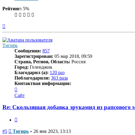
Рейтинг:
5%
Вернуться
к
началу
Тигирь
Сообщения:
857
Зарегистрирован:
05 мар 2018, 09:59
Страна, Регион, Область:
Россия
Город:
Геленджик
Благодарил (а):
120 раз
Поблагодарили:
363 раза
Контактная информация:
Контактная
информация
Сайт
пользователя
Тигирь
Re: Скользящая добавка эрукамид из рапсового 
Цитата
Сообщение
#5
Тигирь
»
26 янв 2023, 13:13