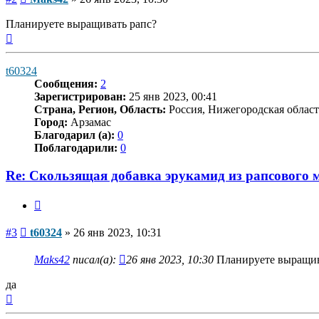
Планируете выращивать рапс?
Вернуться
к
началу
t60324
Сообщения:
2
Зарегистрирован:
25 янв 2023, 00:41
Страна, Регион, Область:
Россия, Нижегородская област
Город:
Арзамас
Благодарил (а):
0
Поблагодарили:
0
Re: Скользящая добавка эрукамид из рапсового 
Цитата
Сообщение
#3
t60324
»
26 янв 2023, 10:31
Maks42
писал(а):
26 янв 2023, 10:30
Планируете выращив
да
Вернуться
к