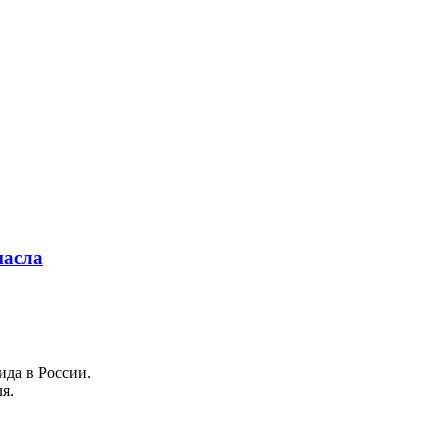
масла
ида в России.
я.