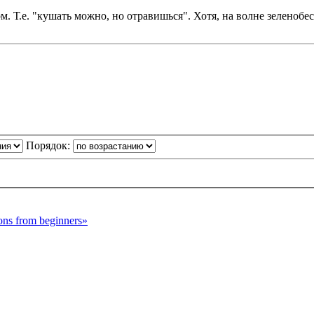
ом. Т.е. "кушать можно, но отравишься". Хотя, на волне зеленоб
Порядок:
s from beginners»