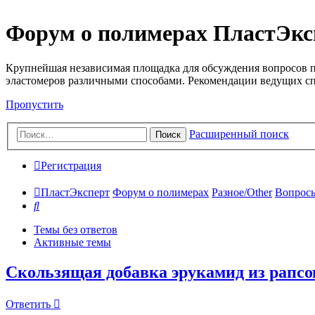
Форум о полимерах ПластЭкс
Крупнейшая независимая площадка для обсуждения вопросов п
эластомеров различными способами. Рекомендации ведущих с
Пропустить
Расширенный поиск
Поиск
Регистрация
ПластЭксперт
Форум о полимерах
Разное/Other
Вопросы
Поиск
Темы без ответов
Активные темы
Скользящая добавка эрукамид из рапсо
Ответить