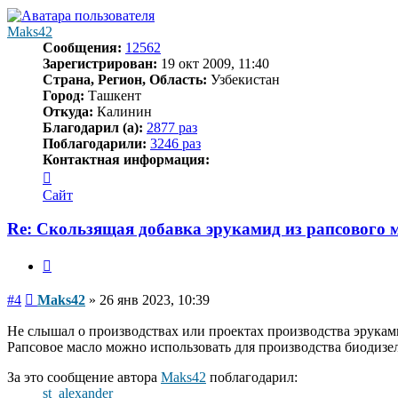
началу
Maks42
Сообщения:
12562
Зарегистрирован:
19 окт 2009, 11:40
Страна, Регион, Область:
Узбекистан
Город:
Ташкент
Откуда:
Калинин
Благодарил (а):
2877 раз
Поблагодарили:
3246 раз
Контактная информация:
Контактная
информация
Сайт
пользователя
Maks42
Re: Скользящая добавка эрукамид из рапсового 
Цитата
Сообщение
#4
Maks42
»
26 янв 2023, 10:39
Не слышал о производствах или проектах производства эрукам
Рапсовое масло можно использовать для производства биодизел
За это сообщение автора
Maks42
поблагодарил:
st_alexander