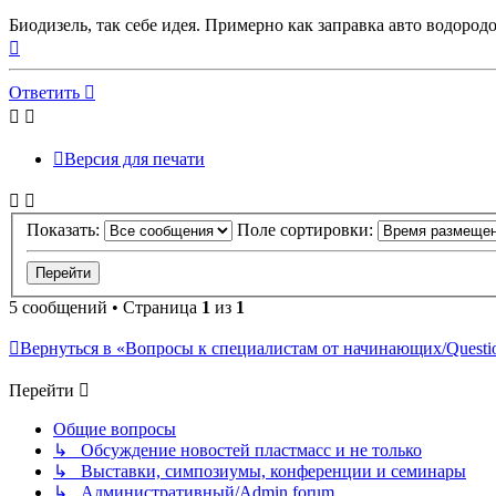
Биодизель, так себе идея. Примерно как заправка авто водород
Вернуться
к
началу
Ответить
Версия для печати
Показать:
Поле сортировки:
5 сообщений • Страница
1
из
1
Вернуться в «Вопросы к специалистам от начинающих/Question
Перейти
Общие вопросы
↳ Обсуждение новостей пластмасс и не только
↳ Выставки, симпозиумы, конференции и семинары
↳ Административный/Admin forum