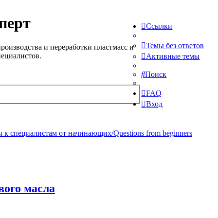
перт
Ссылки
Темы без ответов
роизводства и переработки пластмасс и
пециалистов.
Активные темы
Поиск
FAQ
Вход
 к специалистам от начинающих/Questions from beginners
вого масла