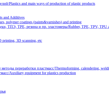
Plastics and main ways of production of plastic products
 and Additives
polymer coatings (paints&varnishes) and printing
и, ТПЭ, TPE, резина и пр. эластомеры/Rubber, TPE, TPV, TPU an
inting, 3D scanning, etc
тоды переработки пластмасс/Thermoforming, calendering, welding
/Auxiliary equipment for plastics production
рья