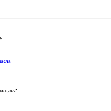
ь
масла
ать рапс?