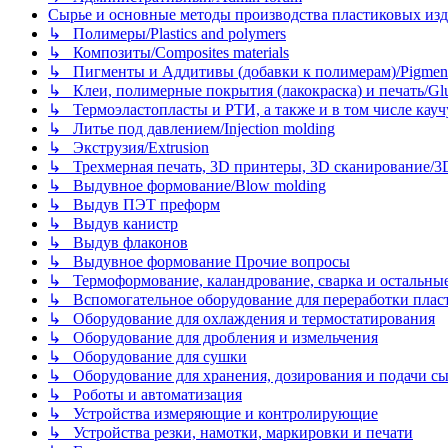
Сырье и основные методы производства пластиковых изделий/
↳ Полимеры/Plastics and polymers
↳ Композиты/Сomposites materials
↳ Пигменты и Аддитивы (добавки к полимерам)/Pigments
↳ Клеи, полимерные покрытия (лакокраска) и печать/Glues, 
↳ Термоэластопласты и РТИ, а также и в том числе каучук
↳ Литье под давлением/Injection molding
↳ Экструзия/Extrusion
↳ Трехмерная печать, 3D принтеры, 3D сканирование/3D pr
↳ Выдувное формование/Blow molding
↳ Выдув ПЭТ преформ
↳ Выдув канистр
↳ Выдув флаконов
↳ Выдувное формование Прочие вопросы
↳ Термоформование, каландрование, сварка и остальные ме
↳ Вспомогательное оборудование для переработки пластмасс
↳ Оборудование для охлаждения и термостатирования
↳ Оборудование для дробления и измельчения
↳ Оборудование для сушки
↳ Оборудование для хранения, дозирования и подачи сы
↳ Роботы и автоматизация
↳ Устройства измеряющие и контролирующие
↳ Устройства резки, намотки, маркировки и печати