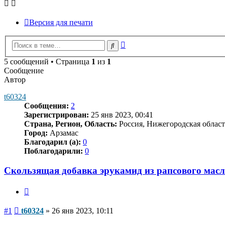
Версия для печати
Расширенный
Поиск
поиск
5 сообщений • Страница
1
из
1
Сообщение
Автор
t60324
Сообщения:
2
Зарегистрирован:
25 янв 2023, 00:41
Страна, Регион, Область:
Россия, Нижегородская област
Город:
Арзамас
Благодарил (а):
0
Поблагодарили:
0
Скользящая добавка эрукамид из рапсового мас
Цитата
Сообщение
#1
t60324
»
26 янв 2023, 10:11