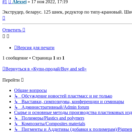
Сообщение
#1
Alexsei
»
17 ноя 2022, 17:19
Экструдер, беларус. 125 шнек, редуктор по типу-крановый. Ши
Вернуться
к
началу
Ответить
Версия для печати
1 сообщение • Страница
1
из
1
Вернуться в «Купи-продай/Buy and sell»
Перейти
Общие вопросы
↳ Обсуждение новостей пластмасс и не только
↳ Выставки, симпозиумы, конференции и семинары
↳ Административный/Admin forum
Сырье и основные методы производства пластиковых изделий/
↳ Полимеры/Plastics and polymers
↳ Композиты/Сomposites materials
↳ Пигменты и Аддитивы (добавки к полимерам)/Pigments