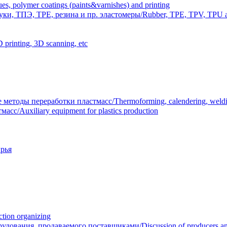
polymer coatings (paints&varnishes) and printing
и, ТПЭ, TPE, резина и пр. эластомеры/Rubber, TPE, TPV, TPU an
inting, 3D scanning, etc
тоды переработки пластмасс/Thermoforming, calendering, welding
/Auxiliary equipment for plastics production
рья
ion organizing
вания, продаваемого поставщиками/Discussion of producers and r