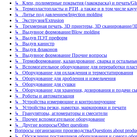
↳ Клеи, полимерные покрытия (лакокраска) и печать/Glues, 
↳ Термоэластопласты и РТИ, а также и в том числе каучук
↳ Литье под давлением/Injection molding
↳ Экструзия/Extrusion
↳ Трехмерная печать, 3D принтеры, 3D сканирование/3D pr
↳ Выдувное формование/Blow molding
↳ Выдув ПЭТ преформ
↳ Выдув канистр
↳ Выдув флаконов
↳ Выдувное формование Прочие вопросы
↳ Термоформование, каландрование, сварка и остальные ме
↳ Вспомогательное оборудование для переработки пластмасс
↳ Оборудование для охлаждения и термостатирования
↳ Оборудование для дробления и измельчения
↳ Оборудование для сушки
↳ Оборудование для хранения, дозирования и подачи сы
↳ Роботы и автоматизация
↳ Устройства измеряющие и контролирующие
↳ Устройства резки, намотки, маркировки и печати
↳ Грануляторы, агломераторы и смесители
↳ Прочее вспомогательное оборудование
↳ Другие вопросы/Other questions
Вопросы организации производства/Questions about product
↳ Обсуждение поставщиков оборудования и самого оборудо