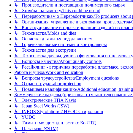
↳ Производители и поставщики полимерного сырья
↳ Хозяйке на заметку/This could be useful
↳ Переработчикам о Переработчиках/To producers about p
↳ Организация, управление и экономика производства/Org
↳ Конструирование и проектирование изделий из пластиков
↳ Техоснастка/Molds and dies
↳ Оснастка для литья под давлением
↳ Горячеканальные системы и контроллеры
↳ Техоснастка для экструзии
↳ Техоснастка для выдувного формования и пневмовак
↳ Вопросы качества/About quality controls
↳ Ресайклинг - вторичная переработка пластмасс, экология и
Работа и учеба/Work and education
↳ Вопросы трудоустройства/Employment questions
↳ Охрана труда/Labor protection
↳ Повышаем квалификацию/Additional education, training
Коммерческие разделы (приглашаются заинтересованные орг
↳ Электрические ТПА Navis
↳ Japan Steel Works (JSW)
↳ INEOS Styrolution/ ИНЕОС Стиролюшн
↳ YUDO
↳ Тимити молдс энд плэстикс Ко ЛТД
↳ Пластмаш (ФПМ)