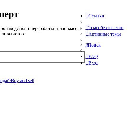
перт
Ссылки
Темы без ответов
роизводства и переработки пластмасс и
пециалистов.
Активные темы
Поиск
FAQ
Вход
одай/Buy and sell