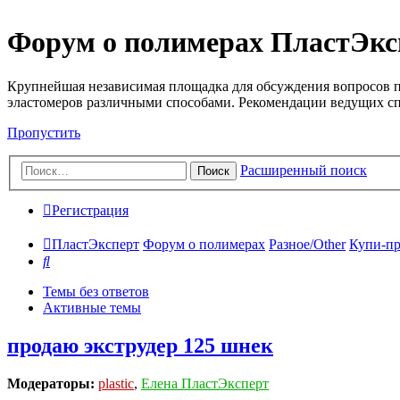
Форум о полимерах ПластЭкс
Крупнейшая независимая площадка для обсуждения вопросов п
эластомеров различными способами. Рекомендации ведущих с
Пропустить
Расширенный поиск
Поиск
Регистрация
ПластЭксперт
Форум о полимерах
Разное/Other
Купи-пр
Поиск
Темы без ответов
Активные темы
продаю экструдер 125 шнек
Модераторы:
plastic
,
Елена ПластЭксперт