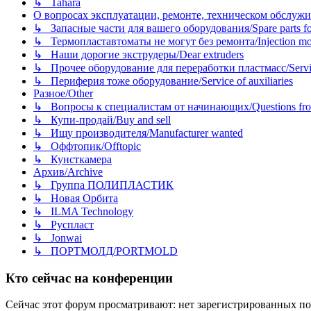
↳ Tahara
О вопросах эксплуатации, ремонте, техническом обслужива
↳ Запасные части для вашего оборудования/Spare parts fo
↳ Термопластавтоматы не могут без ремонта/Injection mold
↳ Наши дорогие экструдеры/Dear extruders
↳ Прочее оборудование для переработки пластмасс/Service o
↳ Периферия тоже оборудование/Service of auxiliaries
Разное/Other
↳ Вопросы к специалистам от начинающих/Questions fro
↳ Купи-продай/Buy and sell
↳ Ищу производителя/Manufacturer wanted
↳ Оффтопик/Offtopic
↳ Кунсткамера
Архив/Archive
↳ Группа ПОЛИПЛАСТИК
↳ Новая Орбита
↳ ILMA Technology
↳ Руспласт
↳ Jonwai
↳ ПОРТМОЛД/PORTMOLD
Кто сейчас на конференции
Сейчас этот форум просматривают: нет зарегистрированных пол