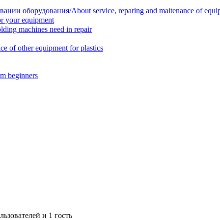
нии оборудования/About service, reparing and maitenance of equi
r your equipment
ing machines need in repair
f other equipment for plastics
m beginners
ьзователей и 1 гость