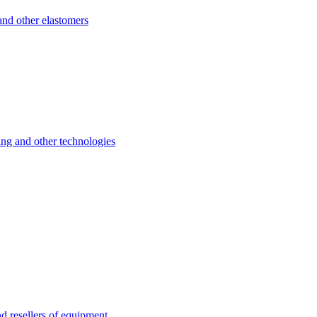
d other elastomers
 and other technologies
esellers of equipment