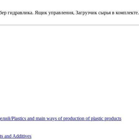
бер гидравлика. Ящик управления, Загрузчик сырья в комплекте.
Plastics and main ways of production of plastic products
 and Additives