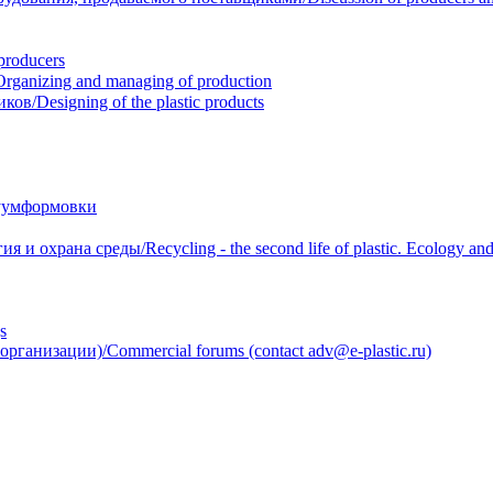
roducers
anizing and managing of production
/Designing of the plastic products
уумформовки
 охрана среды/Recycling - the second life of plastic. Ecology and 
s
анизации)/Commercial forums (contact adv@e-plastic.ru)