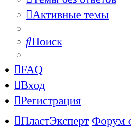
Активные темы
Поиск
FAQ
Вход
Регистрация
ПластЭксперт
Форум 