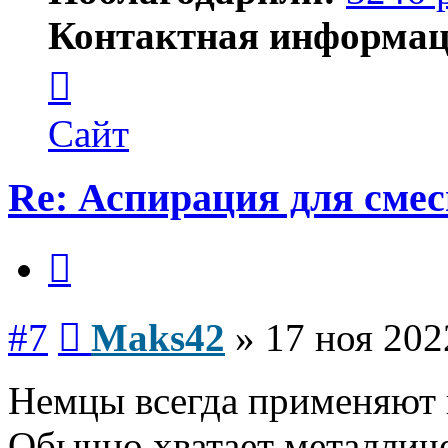
Контактная информац
Контактная
информация
пользователя
Maks42
Сайт
Re: Аспирация для сме
Цитата
Сообщение
#7
Maks42
»
17 ноя 202
Немцы всегда применяют
Обычно хватает металличе