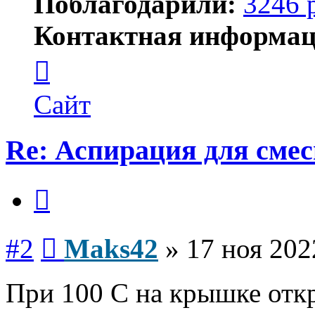
Поблагодарили:
3246 
Контактная информац
Контактная
информация
пользователя
Maks42
Сайт
Re: Аспирация для сме
Цитата
Сообщение
#2
Maks42
»
17 ноя 202
При 100 С на крышке откр