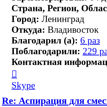
Страна, Регион, Облас
Город:
Ленинград
Откуда:
Владивосток
Благодарил (а):
6 раз
Поблагодарили:
229 р
Контактная информац
Контактная
информация
пользователя
новичёк
Skype
Re: Аспирация для сме