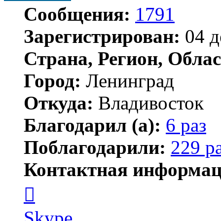
Сообщения:
1791
Зарегистрирован:
04 д
Страна, Регион, Облас
Город:
Ленинград
Откуда:
Владивосток
Благодарил (а):
6 раз
Поблагодарили:
229 р
Контактная информац
Контактная
информация
пользователя
новичёк
Skype