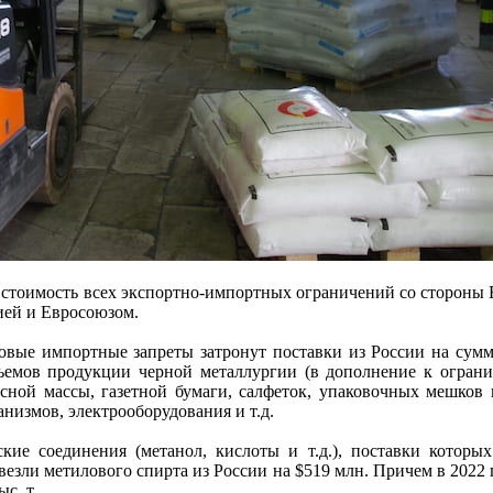
 стоимость всех экспортно-импортных ограничений со стороны 
ией и Евросоюзом.
вые импортные запреты затронут поставки из России на сумму
ъемов продукции черной металлургии (в дополнение к огранич
сной массы, газетной бумаги, салфеток, упаковочных мешков 
низмов, электрооборудования и т.д.
ские соединения (метанол, кислоты и т.д.), поставки которы
езли метилового спирта из России на $519 млн. Причем в 2022 
с. т.