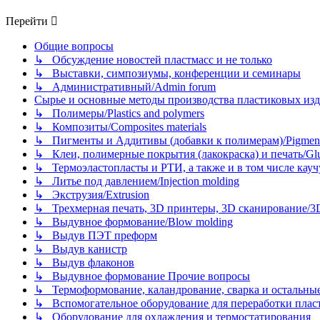
Перейти
Общие вопросы
↳ Обсуждение новостей пластмасс и не только
↳ Выставки, симпозиумы, конференции и семинары
↳ Административный/Admin forum
Сырье и основные методы производства пластиковых изделий/
↳ Полимеры/Plastics and polymers
↳ Композиты/Сomposites materials
↳ Пигменты и Аддитивы (добавки к полимерам)/Pigments
↳ Клеи, полимерные покрытия (лакокраска) и печать/Glues, 
↳ Термоэластопласты и РТИ, а также и в том числе каучук
↳ Литье под давлением/Injection molding
↳ Экструзия/Extrusion
↳ Трехмерная печать, 3D принтеры, 3D сканирование/3D pr
↳ Выдувное формование/Blow molding
↳ Выдув ПЭТ преформ
↳ Выдув канистр
↳ Выдув флаконов
↳ Выдувное формование Прочие вопросы
↳ Термоформование, каландрование, сварка и остальные ме
↳ Вспомогательное оборудование для переработки пластмасс
↳ Оборудование для охлаждения и термостатирования