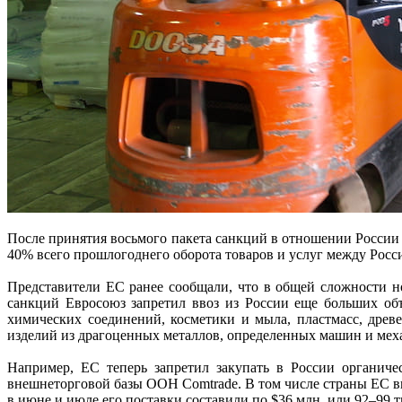
После принятия восьмого пакета санкций в отношении России
40% всего прошлогоднего оборота товаров и услуг между Росс
Представители ЕС ранее сообщали, что в общей сложности но
санкций Евросоюз запретил ввоз из России еще больших об
химических соединений, косметики и мыла, пластмасс, древе
изделий из драгоценных металлов, определенных машин и меха
Например, ЕС теперь запретил закупать в России органиче
внешнеторговой базы ООН Comtrade. В том числе страны ЕС вв
в июне и июле его поставки составили по $36 млн, или 92–99 ты