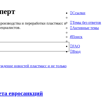
перт
Ссылки
Темы без ответов
роизводства и переработки пластмасс и
пециалистов.
Активные темы
Поиск
FAQ
Вход
ждение новостей пластмасс и не только
кета евросанкций