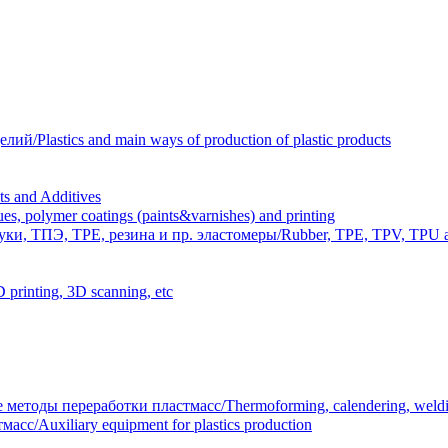
Plastics and main ways of production of plastic products
 and Additives
polymer coatings (paints&varnishes) and printing
и, ТПЭ, TPE, резина и пр. эластомеры/Rubber, TPE, TPV, TPU an
inting, 3D scanning, etc
тоды переработки пластмасс/Thermoforming, calendering, welding
/Auxiliary equipment for plastics production