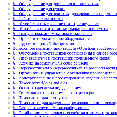
↳ Оборудование для дробления и измельчения
↳ Оборудование для сушки
↳ Оборудование для хранения, дозирования и подачи сы
↳ Роботы и автоматизация
↳ Устройства измеряющие и контролирующие
↳ Устройства резки, намотки, маркировки и печати
↳ Грануляторы, агломераторы и смесители
↳ Прочее вспомогательное оборудование
↳ Другие вопросы/Other questions
Вопросы организации производства/Questions about product
↳ Обсуждение поставщиков оборудования и самого оборудо
↳ Производители и поставщики полимерного сырья
↳ Хозяйке на заметку/This could be useful
↳ Переработчикам о Переработчиках/To producers about p
↳ Организация, управление и экономика производства/Org
↳ Конструирование и проектирование изделий из пластиков
↳ Техоснастка/Molds and dies
↳ Оснастка для литья под давлением
↳ Горячеканальные системы и контроллеры
↳ Техоснастка для экструзии
↳ Техоснастка для выдувного формования и пневмовак
↳ Вопросы качества/About quality controls
↳ Ресайклинг - вторичная переработка пластмасс, экология и