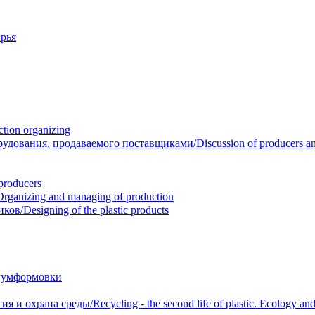
рья
ion organizing
вания, продаваемого поставщиками/Discussion of producers and r
roducers
anizing and managing of production
/Designing of the plastic products
уумформовки
 охрана среды/Recycling - the second life of plastic. Ecology and 