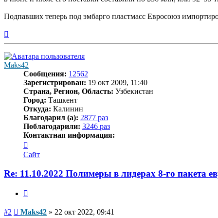
Подпавших теперь под эмбарго пластмасс Евросоюз импортирова
Вернуться
к
началу
Maks42
Сообщения:
12562
Зарегистрирован:
19 окт 2009, 11:40
Страна, Регион, Область:
Узбекистан
Город:
Ташкент
Откуда:
Калинин
Благодарил (а):
2877 раз
Поблагодарили:
3246 раз
Контактная информация:
Контактная
информация
Сайт
пользователя
Maks42
Re: 11.10.2022 Полимеры в лидерах 8-го пакета е
Цитата
Сообщение
#2
Maks42
»
22 окт 2022, 09:41