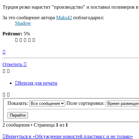
Турция резко нарастит "производство" и поставки полимеров 
За это сообщение автора
Maks42
поблагодарил:
Shadow
Рейтинг:
5%
Вернуться
к
началу
Ответить
Версия для печати
Показать:
Поле сортировки:
2 сообщения • Страница
1
из
1
Вернуться в «Обсуждение новостей пластмасс и не только»