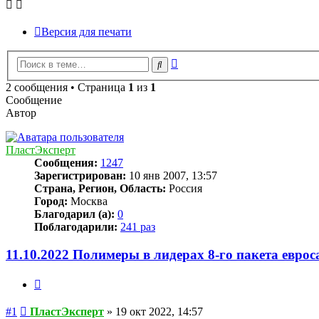
Версия для печати
Расширенный
Поиск
поиск
2 сообщения • Страница
1
из
1
Сообщение
Автор
ПластЭксперт
Сообщения:
1247
Зарегистрирован:
10 янв 2007, 13:57
Страна, Регион, Область:
Россия
Город:
Москва
Благодарил (а):
0
Поблагодарили:
241 раз
11.10.2022 Полимеры в лидерах 8-го пакета евро
Цитата
Сообщение
#1
ПластЭксперт
»
19 окт 2022, 14:57