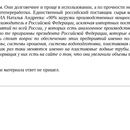
. Они долговечнее и проще в использовании, а по прочности н
ефтепереработки. Единственный российский поставщик сырья к
DIA Наталья Андреева:
«90% загрузки производственных мощнос
производитель в Российской Федерации, исключая импортных пос
приятий по всей России, у которых есть аналогичное производс
о те программы президента Российской Федерации, которые вк
ь стоит вопрос по обеспечению этих предприятий именно по
стемы, системы орошения, системы водоподготовки, пластикова
как раз таки меняются именно на пластиковые водные трубы
мация у них есть на сайте о том, что они увеличили объемы тр
ии материала ответ не пришел.