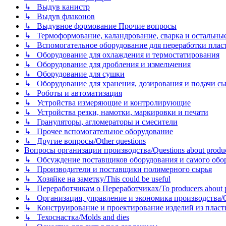
↳ Выдув канистр
↳ Выдув флаконов
↳ Выдувное формование Прочие вопросы
↳ Термоформование, каландрование, сварка и остальные ме
↳ Вспомогательное оборудование для переработки пластмасс
↳ Оборудование для охлаждения и термостатирования
↳ Оборудование для дробления и измельчения
↳ Оборудование для сушки
↳ Оборудование для хранения, дозирования и подачи сы
↳ Роботы и автоматизация
↳ Устройства измеряющие и контролирующие
↳ Устройства резки, намотки, маркировки и печати
↳ Грануляторы, агломераторы и смесители
↳ Прочее вспомогательное оборудование
↳ Другие вопросы/Other questions
Вопросы организации производства/Questions about product
↳ Обсуждение поставщиков оборудования и самого оборудо
↳ Производители и поставщики полимерного сырья
↳ Хозяйке на заметку/This could be useful
↳ Переработчикам о Переработчиках/To producers about p
↳ Организация, управление и экономика производства/Org
↳ Конструирование и проектирование изделий из пластиков
↳ Техоснастка/Molds and dies