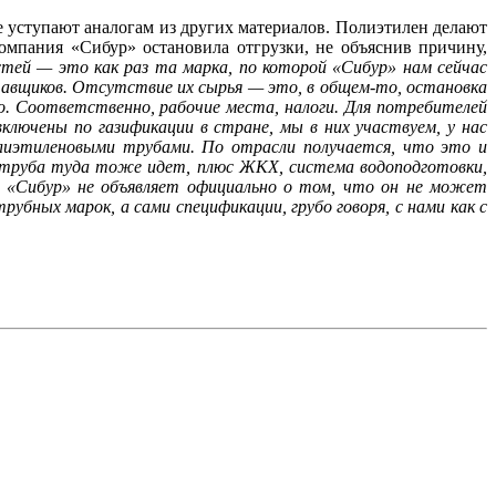
е уступают аналогам из других материалов. Полиэтилен делают
омпания «Сибур» остановила отгрузки, не объяснив причину,
тей — это как раз та марка, по которой «Сибур» нам сейчас
тавщиков. Отсутствие их сырья — это, в общем-то, остановка
тво. Соответственно, рабочие места, налоги. Для потребителей
лючены по газификации в стране, мы в них участвуем, у нас
лиэтиленовыми трубами. По отрасли получается, что это и
я труба туда тоже идет, плюс ЖКХ, система водоподготовки,
. «Сибур» не объявляет официально о том, что он не может
убных марок, а сами спецификации, грубо говоря, с нами как с