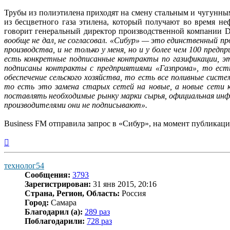
Трубы из полиэтилена приходят на смену стальным и чугунным
из бесцветного газа этилена, который получают во время н
говорит генеральный директор производственной компании 
вообще не дал, не согласовал. «Сибур» — это единственный 
производства, и не только у меня, но и у более чем 100 пред
есть конкретные подписанные контракты по газификации, эт
подписаны контракты с предприятиями «Газпрома», то ест
обеспечение сельского хозяйства, то есть все поливные си
то есть это замена старых сетей на новые, а новые сети 
поставлять необходимые рынку марки сырья, официальная инфор
производителями они не подписывают».
Business FM отправила запрос в «Сибур», на момент публикац
Вернуться
к
началу
технолог54
Сообщения:
3793
Зарегистрирован:
31 янв 2015, 20:16
Страна, Регион, Область:
Россия
Город:
Самара
Благодарил (а):
289 раз
Поблагодарили:
728 раз