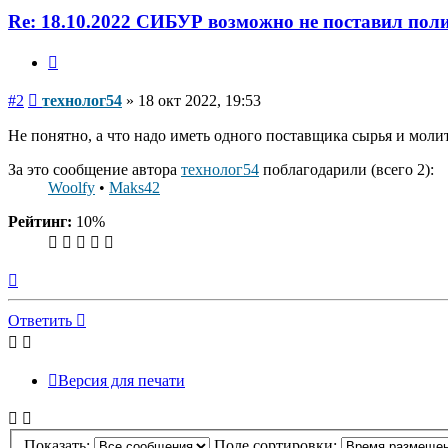
Re: 18.10.2022 СИБУР возможно не поставил пол
Цитата
Сообщение
#2
технолог54
»
18 окт 2022, 19:53
Не понятно, а что надо иметь одного поставщика сырья и моли
За это сообщение автора
технолог54
поблагодарили (всего 2):
Woolfy
•
Maks42
Рейтинг:
10%
Вернуться
к
началу
Ответить
Версия для печати
Показать:
Поле сортировки: