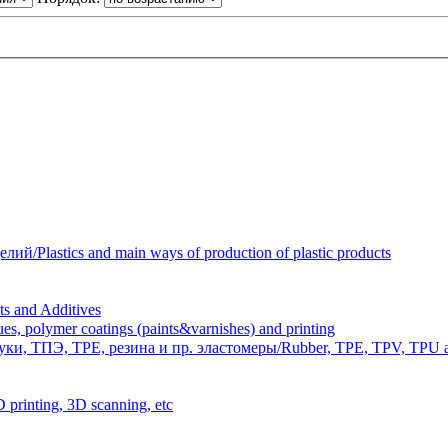
Plastics and main ways of production of plastic products
 and Additives
polymer coatings (paints&varnishes) and printing
и, ТПЭ, TPE, резина и пр. эластомеры/Rubber, TPE, TPV, TPU an
inting, 3D scanning, etc