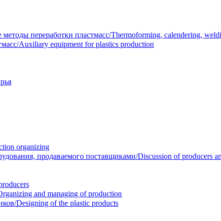
тоды переработки пластмасс/Thermoforming, calendering, welding
/Auxiliary equipment for plastics production
рья
ion organizing
вания, продаваемого поставщиками/Discussion of producers and r
roducers
anizing and managing of production
/Designing of the plastic products