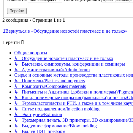
2 сообщения • Страница
1
из
1
Вернуться в «Обсуждение новостей пластмасс и не только»
Перейти
Общие вопросы
↳ Обсуждение новостей пластмасс и не только
↳ Выставки, симпозиумы, конференции и семинары
↳ Административный/Admin forum
Сырье и основные методы производства пластиковых изделий/
↳ Полимеры/Plastics and polymers
↳ Композиты/Сomposites materials
↳ Пигменты и Аддитивы (добавки к полимерам)/Pigments
↳ Клеи, полимерные покрытия (лакокраска) и печать/Glues, 
↳ Термоэластопласты и РТИ, а также и в том числе каучук
↳ Литье под давлением/Injection molding
↳ Экструзия/Extrusion
↳ Трехмерная печать, 3D принтеры, 3D сканирование/3D pr
↳ Выдувное формование/Blow molding
↳ Выдув ПЭТ преформ