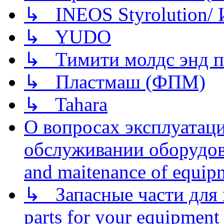
↳ INEOS Styrolution
↳ YUDO
↳ Тимити молдс энд п
↳ Пластмаш (ФПМ)
↳ Tahara
О вопросах эксплуатаци
обслуживании оборудова
and maitenance of equip
↳ Запасные части для 
parts for your equipment