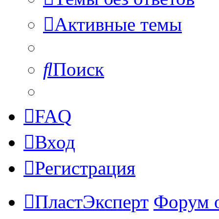
Активные темы
Поиск
FAQ
Вход
Регистрация
ПластЭксперт
Форум 