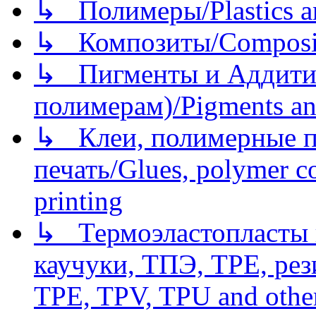
↳ Полимеры/Plastics a
↳ Композиты/Сomposite
↳ Пигменты и Аддитив
полимерам)/Pigments an
↳ Клеи, полимерные по
печать/Glues, polymer co
printing
↳ Термоэластопласты и
каучуки, ТПЭ, TPE, рез
TPE, TPV, TPU and other