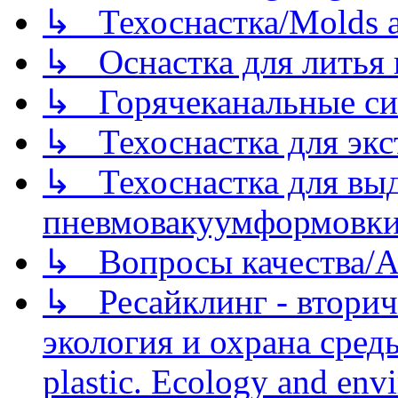
↳ Техоснастка/Molds a
↳ Оснастка для литья 
↳ Горячеканальные си
↳ Техоснастка для экс
↳ Техоснастка для вы
пневмовакуумформовк
↳ Вопросы качества/Abo
↳ Ресайклинг - вторич
экология и охрана среды/
plastic. Ecology and env