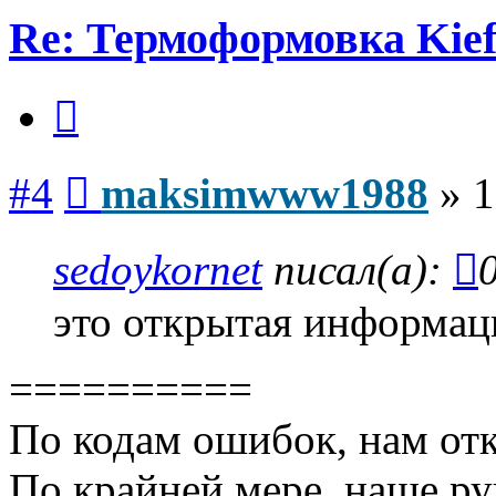
Re: Термоформовка Kief
Цитата
Сообщение
#4
maksimwww1988
»
1
sedoykornet
писал(а):
это открытая информац
==========
По кодам ошибок, нам от
По крайней мере, наше ру