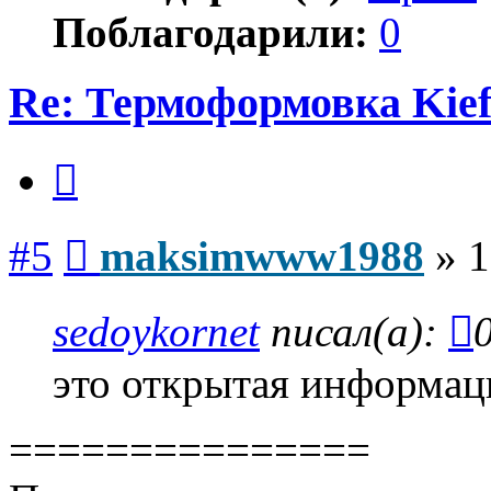
Поблагодарили:
0
Re: Термоформовка Kief
Цитата
Сообщение
#5
maksimwww1988
»
1
sedoykornet
писал(а):
это открытая информаци
===============