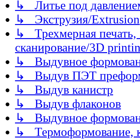
↳ Литье под давлением/
↳ Экструзия/Extrusion
↳ Трехмерная печать,
сканирование/3D printin
↳ Выдувное формован
↳ Выдув ПЭТ префор
↳ Выдув канистр
↳ Выдув флаконов
↳ Выдувное формован
↳ Термоформование, ка