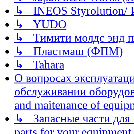
↳ INEOS Styrolution
↳ YUDO
↳ Тимити молдс энд п
↳ Пластмаш (ФПМ)
↳ Tahara
О вопросах эксплуатаци
обслуживании оборудова
and maitenance of equip
↳ Запасные части для 
parts for your equipment