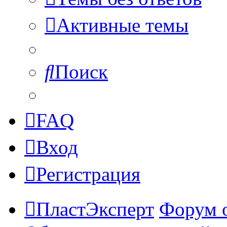
Активные темы
Поиск
FAQ
Вход
Регистрация
ПластЭксперт
Форум 