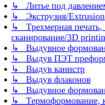
↳ Литье под давлением/
↳ Экструзия/Extrusion
↳ Трехмерная печать,
сканирование/3D printin
↳ Выдувное формован
↳ Выдув ПЭТ префор
↳ Выдув канистр
↳ Выдув флаконов
↳ Выдувное формован
↳ Термоформование, ка