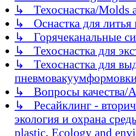
↳ Техоснастка/Molds a
↳ Оснастка для литья 
↳ Горячеканальные си
↳ Техоснастка для экс
↳ Техоснастка для вы
пневмовакуумформовк
↳ Вопросы качества/Abo
↳ Ресайклинг - вторич
экология и охрана среды/
plastic. Ecology and env