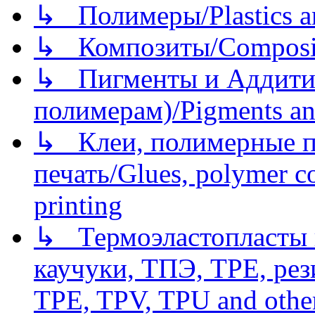
↳ Полимеры/Plastics a
↳ Композиты/Сomposite
↳ Пигменты и Аддитив
полимерам)/Pigments an
↳ Клеи, полимерные по
печать/Glues, polymer co
printing
↳ Термоэластопласты и
каучуки, ТПЭ, TPE, рез
TPE, TPV, TPU and other