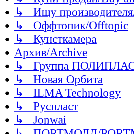
↳ Ищу производителя/
↳ Оффтопик/Offtopic
↳ Кунсткамера
Архив/Archive
↳ Группа ПОЛИПЛА
↳ Новая Орбита
↳ ILMA Technology
↳ Руспласт
↳ Jonwai
↳ ПОРТМОЛД/PORT