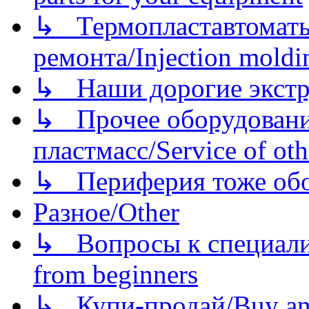
↳ Термопластавтоматы 
ремонта/Injection moldin
↳ Наши дорогие экстру
↳ Прочее оборудовани
пластмасс/Service of oth
↳ Периферия тоже обору
Разное/Other
↳ Вопросы к специали
from beginners
↳ Купи-продай/Buy and