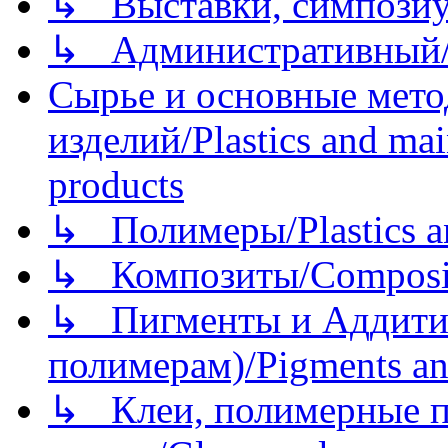
↳ Выставки, симпозиу
↳ Административный/
Сырье и основные мето
изделий/Plastics and mai
products
↳ Полимеры/Plastics a
↳ Композиты/Сomposite
↳ Пигменты и Аддитив
полимерам)/Pigments an
↳ Клеи, полимерные по