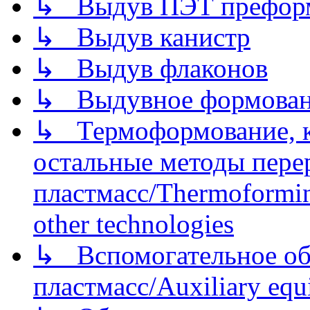
↳ Выдув ПЭТ префор
↳ Выдув канистр
↳ Выдув флаконов
↳ Выдувное формован
↳ Термоформование, ка
остальные методы пере
пластмасс/Thermoforming
other technologies
↳ Вспомогательное об
пластмасс/Auxiliary equi