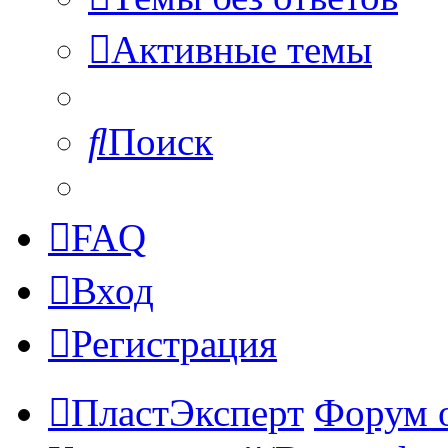
Активные темы
Поиск
FAQ
Вход
Регистрация
ПластЭксперт
Форум 