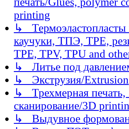
печать/Glues, polymer co
printing
↳ Термоэластопласты и
каучуки, ТПЭ, TPE, рез
TPE, TPV, TPU and other
↳ Литье под давлением/
↳ Экструзия/Extrusion
↳ Трехмерная печать,
сканирование/3D printin
↳ Выдувное формован