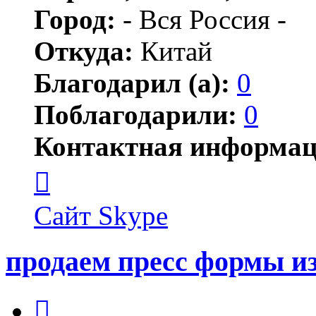
Город:
- Вся Россия -
Откуда:
Китай
Благодарил (а):
0
Поблагодарили:
0
Контактная информац
Контактная
информация
пользователя
china-
Сайт
Skype
mould-
Tatyana
продаем пресс формы и
Цитата