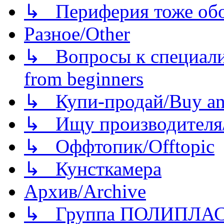
↳ Периферия тоже обору
Разное/Other
↳ Вопросы к специали
from beginners
↳ Купи-продай/Buy and
↳ Ищу производителя/
↳ Оффтопик/Offtopic
↳ Кунсткамера
Архив/Archive
↳ Группа ПОЛИПЛА