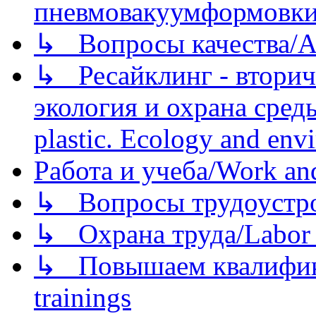
пневмовакуумформовк
↳ Вопросы качества/Abo
↳ Ресайклинг - вторич
экология и охрана среды/
plastic. Ecology and env
Работа и учеба/Work an
↳ Вопросы трудоустрой
↳ Охрана труда/Labor p
↳ Повышаем квалификац
trainings