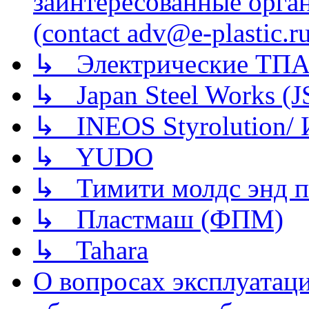
заинтересованные орга
(contact adv@e-plastic.r
↳ Электрические ТПА
↳ Japan Steel Works (
↳ INEOS Styrolution
↳ YUDO
↳ Тимити молдс энд п
↳ Пластмаш (ФПМ)
↳ Tahara
О вопросах эксплуатаци