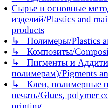
Сырье и основные мето
изделий/Plastics and mai
products
↳ Полимеры/Plastics a
↳ Композиты/Сomposite
↳ Пигменты и Аддитив
полимерам)/Pigments an
↳ Клеи, полимерные по
печать/Glues, polymer co
printing