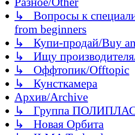
Разное/Other
↳ Вопросы к специали
from beginners
↳ Купи-продай/Buy and
↳ Ищу производителя/
↳ Оффтопик/Offtopic
↳ Кунсткамера
Архив/Archive
↳ Группа ПОЛИПЛА
↳ Новая Орбита