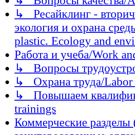
↳ Вопросы качества/Abo
↳ Ресайклинг - вторич
экология и охрана среды/
plastic. Ecology and env
Работа и учеба/Work an
↳ Вопросы трудоустрой
↳ Охрана труда/Labor p
↳ Повышаем квалификац
trainings
Коммерческие разделы 