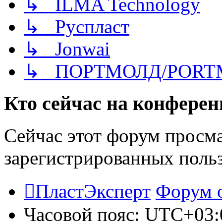
↳ ILMA Technology
↳ Руспласт
↳ Jonwai
↳ ПОРТМОЛД/PORT
Кто сейчас на конфере
Сейчас этот форум просма
зарегистрированных польз
ПластЭксперт
Форум 
Часовой пояс:
UTC+03: