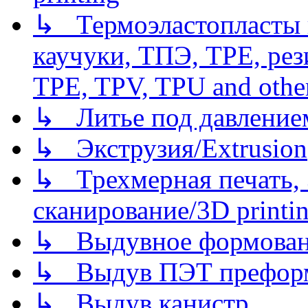
↳ Термоэластопласты и
каучуки, ТПЭ, TPE, рез
TPE, TPV, TPU and other
↳ Литье под давлением/
↳ Экструзия/Extrusion
↳ Трехмерная печать,
сканирование/3D printin
↳ Выдувное формован
↳ Выдув ПЭТ префор
↳ Выдув канистр