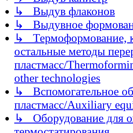
↳ Выдув флаконов
↳ Выдувное формован
↳ Термоформование, ка
остальные методы пере
пластмасс/Thermoforming
other technologies
↳ Вспомогательное об
пластмасс/Auxiliary equi
↳ Оборудование для о
термостатирования