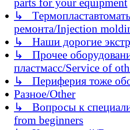
parts for your equipment
↳ Термопластавтоматы 
ремонта/Injection moldin
↳ Наши дорогие экстру
↳ Прочее оборудовани
пластмасс/Service of oth
↳ Периферия тоже обору
Разное/Other
↳ Вопросы к специали
from beginners