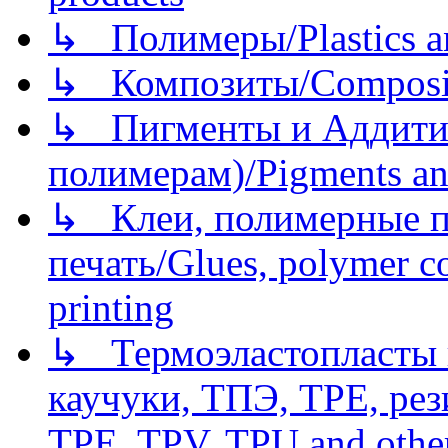
↳ Полимеры/Plastics a
↳ Композиты/Сomposite
↳ Пигменты и Аддитив
полимерам)/Pigments an
↳ Клеи, полимерные по
печать/Glues, polymer co
printing
↳ Термоэластопласты и
каучуки, ТПЭ, TPE, рез
TPE, TPV, TPU and other