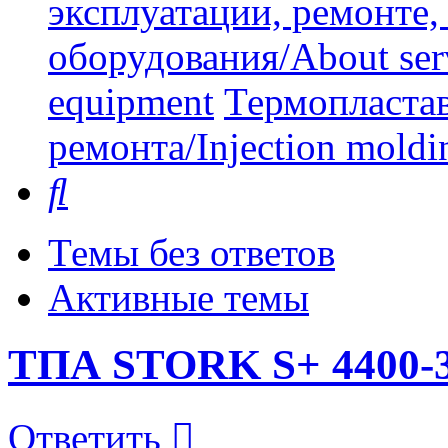
эксплуатации, ремонте
оборудования/About serv
equipment
Термопластав
ремонта/Injection moldin
Поиск
Темы без ответов
Активные темы
ТПА STORK S+ 4400-3
Ответить