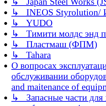
↳ Japan Steel Works (
↳ INEOS Styrolution
↳ YUDO
↳ Тимити молдс энд п
↳ Пластмаш (ФПМ)
↳ Tahara
О вопросах эксплуатаци
обслуживании оборудова
and maitenance of equip
↳ Запасные части для 