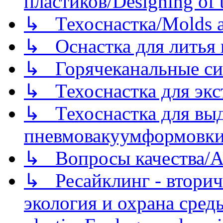
пластиков/Designing of t
↳ Техоснастка/Molds a
↳ Оснастка для литья 
↳ Горячеканальные си
↳ Техоснастка для экс
↳ Техоснастка для вы
пневмовакуумформовк
↳ Вопросы качества/Abo
↳ Ресайклинг - вторич
экология и охрана среды/