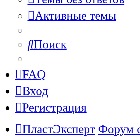
Активные темы
Поиск
FAQ
Вход
Регистрация
ПластЭксперт
Форум 