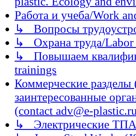
plastic. Ecology and env
Работа и учеба/Work an
↳ Вопросы трудоустрой
↳ Охрана труда/Labor p
↳ Повышаем квалификац
trainings
Коммерческие разделы 
заинтересованные орга
(contact adv@e-plastic.r
↳ Электрические ТПА