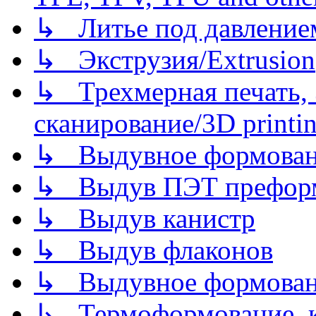
↳ Литье под давлением/
↳ Экструзия/Extrusion
↳ Трехмерная печать,
сканирование/3D printin
↳ Выдувное формован
↳ Выдув ПЭТ префор
↳ Выдув канистр
↳ Выдув флаконов
↳ Выдувное формован
↳ Термоформование, ка