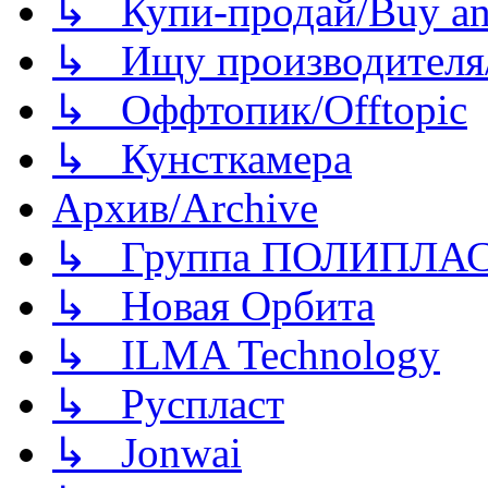
↳ Купи-продай/Buy and
↳ Ищу производителя/
↳ Оффтопик/Offtopic
↳ Кунсткамера
Архив/Archive
↳ Группа ПОЛИПЛА
↳ Новая Орбита
↳ ILMA Technology
↳ Руспласт
↳ Jonwai