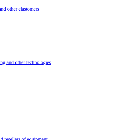
d other elastomers
 and other technologies
esellers of equipment