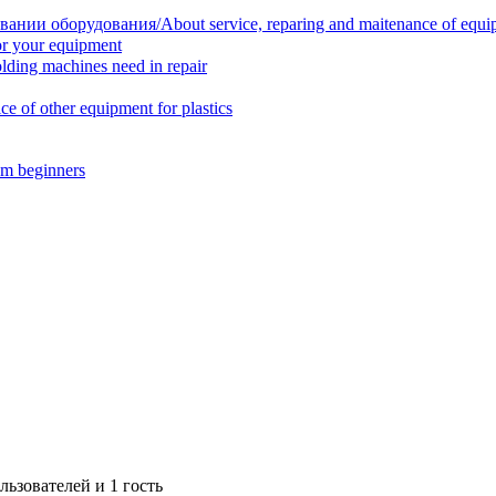
нии оборудования/About service, reparing and maitenance of equi
r your equipment
ing machines need in repair
f other equipment for plastics
m beginners
ьзователей и 1 гость