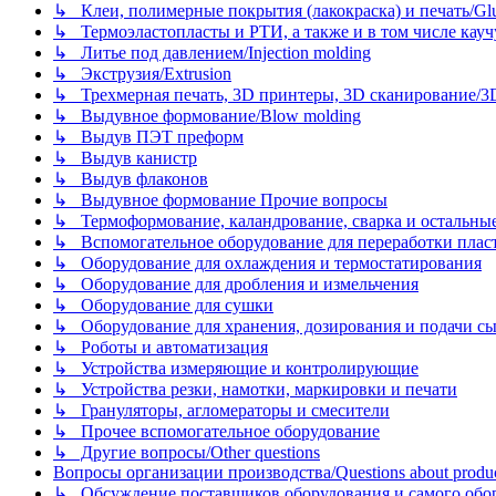
↳ Клеи, полимерные покрытия (лакокраска) и печать/Glues, 
↳ Термоэластопласты и РТИ, а также и в том числе каучук
↳ Литье под давлением/Injection molding
↳ Экструзия/Extrusion
↳ Трехмерная печать, 3D принтеры, 3D сканирование/3D pr
↳ Выдувное формование/Blow molding
↳ Выдув ПЭТ преформ
↳ Выдув канистр
↳ Выдув флаконов
↳ Выдувное формование Прочие вопросы
↳ Термоформование, каландрование, сварка и остальные ме
↳ Вспомогательное оборудование для переработки пластмасс
↳ Оборудование для охлаждения и термостатирования
↳ Оборудование для дробления и измельчения
↳ Оборудование для сушки
↳ Оборудование для хранения, дозирования и подачи сы
↳ Роботы и автоматизация
↳ Устройства измеряющие и контролирующие
↳ Устройства резки, намотки, маркировки и печати
↳ Грануляторы, агломераторы и смесители
↳ Прочее вспомогательное оборудование
↳ Другие вопросы/Other questions
Вопросы организации производства/Questions about product
↳ Обсуждение поставщиков оборудования и самого оборудо