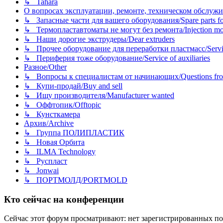
↳ Tahara
О вопросах эксплуатации, ремонте, техническом обслужива
↳ Запасные части для вашего оборудования/Spare parts fo
↳ Термопластавтоматы не могут без ремонта/Injection mold
↳ Наши дорогие экструдеры/Dear extruders
↳ Прочее оборудование для переработки пластмасс/Service o
↳ Периферия тоже оборудование/Service of auxiliaries
Разное/Other
↳ Вопросы к специалистам от начинающих/Questions fro
↳ Купи-продай/Buy and sell
↳ Ищу производителя/Manufacturer wanted
↳ Оффтопик/Offtopic
↳ Кунсткамера
Архив/Archive
↳ Группа ПОЛИПЛАСТИК
↳ Новая Орбита
↳ ILMA Technology
↳ Руспласт
↳ Jonwai
↳ ПОРТМОЛД/PORTMOLD
Кто сейчас на конференции
Сейчас этот форум просматривают: нет зарегистрированных пол