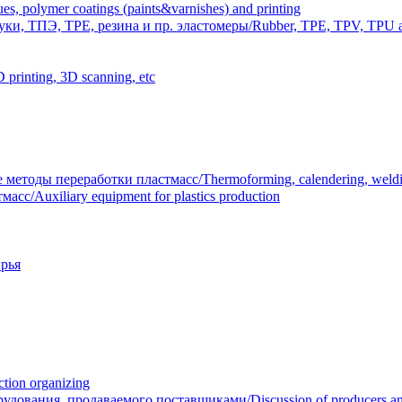
polymer coatings (paints&varnishes) and printing
и, ТПЭ, TPE, резина и пр. эластомеры/Rubber, TPE, TPV, TPU an
inting, 3D scanning, etc
тоды переработки пластмасс/Thermoforming, calendering, welding
/Auxiliary equipment for plastics production
рья
ion organizing
вания, продаваемого поставщиками/Discussion of producers and r