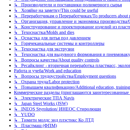
↳ Производители и поставщики полимерного сырья
↳ Хозяйке на заметку/This could be useful
↳ Переработчикам о Переработчиках/To producers about p
↳ Организация, управление и экономика производства/Org
↳ Конструирование и проектирование изделий из пластиков
↳ Техоснастка/Molds and dies
↳ Оснастка для литья под давлением
↳ Горячеканальные системы и контроллеры
↳ Техоснастка для экструзии
↳ Техоснастка для выдувного формования и пневмовак
↳ Вопросы качества/About quality controls
↳ Ресайклинг - вторичная переработка пластмасс, экология и
Работа и учеба/Work and education
↳ Вопросы трудоустройства/Employment questions
↳ Охрана труда/Labor protection
↳ Повышаем квалификацию/Additional education, training
Коммерческие разделы (приглашаются заинтересованные орг
↳ Электрические ТПА Navis
↳ Japan Steel Works (JSW)
↳ INEOS Styrolution/ ИНЕОС Стиролюшн
↳ YUDO
↳ Тимити молдс энд плэстикс Ко ЛТД
↳ Пластмаш (ФПМ)