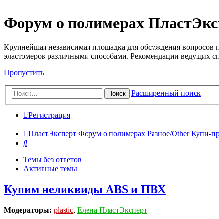
Форум о полимерах ПластЭкс
Крупнейшая независимая площадка для обсуждения вопросов п
эластомеров различными способами. Рекомендации ведущих с
Пропустить
Расширенный поиск
Поиск
Регистрация
ПластЭксперт
Форум о полимерах
Разное/Other
Купи-пр
Поиск
Темы без ответов
Активные темы
Купим неликвиды ABS и ПВХ
Модераторы:
plastic
,
Елена ПластЭксперт