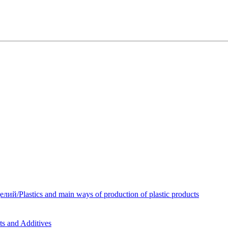
Plastics and main ways of production of plastic products
 and Additives