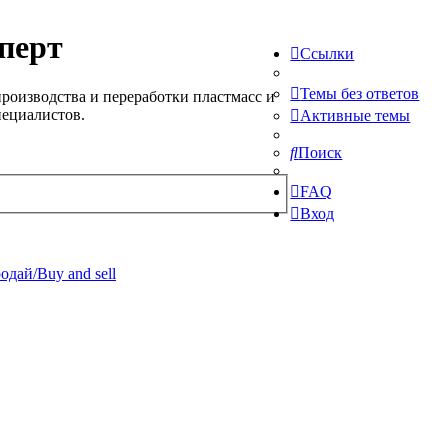
перт
Ссылки
Темы без ответов
роизводства и переработки пластмасс и
пециалистов.
Активные темы
Поиск
FAQ
Вход
одай/Buy and sell