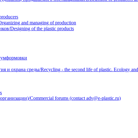
roducers
anizing and managing of production
/Designing of the plastic products
уумформовки
 охрана среды/Recycling - the second life of plastic. Ecology and 
s
анизации)/Commercial forums (contact adv@e-plastic.ru)