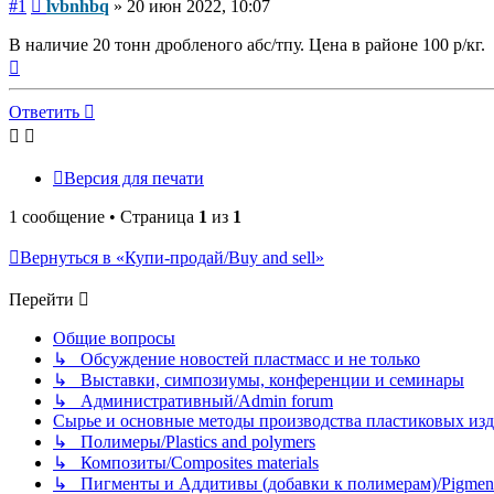
Сообщение
#1
lvbnhbq
»
20 июн 2022, 10:07
В наличие 20 тонн дробленого абс/тпу. Цена в районе 100 р/кг.
Вернуться
к
началу
Ответить
Версия для печати
1 сообщение • Страница
1
из
1
Вернуться в «Купи-продай/Buy and sell»
Перейти
Общие вопросы
↳ Обсуждение новостей пластмасс и не только
↳ Выставки, симпозиумы, конференции и семинары
↳ Административный/Admin forum
Сырье и основные методы производства пластиковых изделий/
↳ Полимеры/Plastics and polymers
↳ Композиты/Сomposites materials
↳ Пигменты и Аддитивы (добавки к полимерам)/Pigments