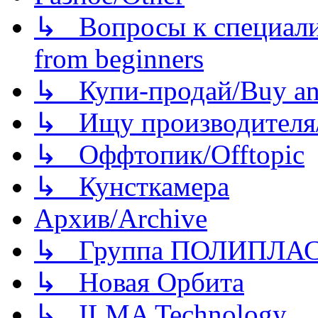
↳ Вопросы к специали
from beginners
↳ Купи-продай/Buy and
↳ Ищу производителя/
↳ Оффтопик/Offtopic
↳ Кунсткамера
Архив/Archive
↳ Группа ПОЛИПЛА
↳ Новая Орбита
↳ ILMA Technology