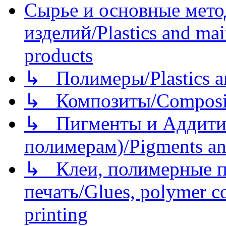
Сырье и основные мето
изделий/Plastics and mai
products
↳ Полимеры/Plastics a
↳ Композиты/Сomposite
↳ Пигменты и Аддитив
полимерам)/Pigments an
↳ Клеи, полимерные по
печать/Glues, polymer co
printing