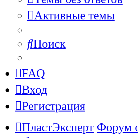
Активные темы
Поиск
FAQ
Вход
Регистрация
ПластЭксперт
Форум 