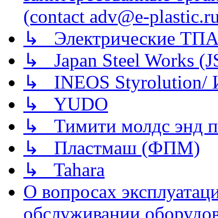
(contact adv@e-plastic.r
↳ Электрические ТПА
↳ Japan Steel Works (
↳ INEOS Styrolution
↳ YUDO
↳ Тимити молдс энд п
↳ Пластмаш (ФПМ)
↳ Tahara
О вопросах эксплуатаци
обслуживании оборудова