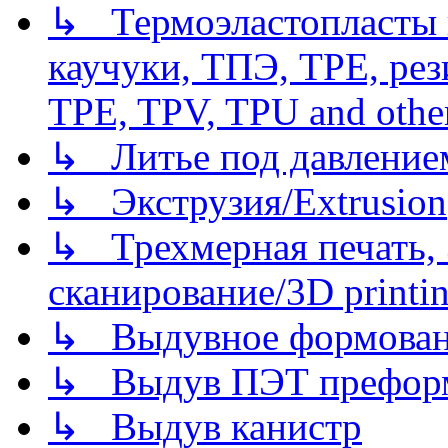
↳ Термоэластопласты и
каучуки, ТПЭ, TPE, рез
TPE, TPV, TPU and other
↳ Литье под давлением/
↳ Экструзия/Extrusion
↳ Трехмерная печать,
сканирование/3D printin
↳ Выдувное формован
↳ Выдув ПЭТ префор
↳ Выдув канистр