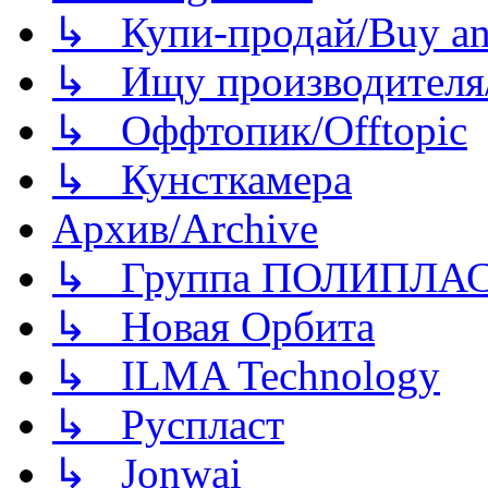
↳ Купи-продай/Buy and
↳ Ищу производителя/
↳ Оффтопик/Offtopic
↳ Кунсткамера
Архив/Archive
↳ Группа ПОЛИПЛА
↳ Новая Орбита
↳ ILMA Technology
↳ Руспласт
↳ Jonwai