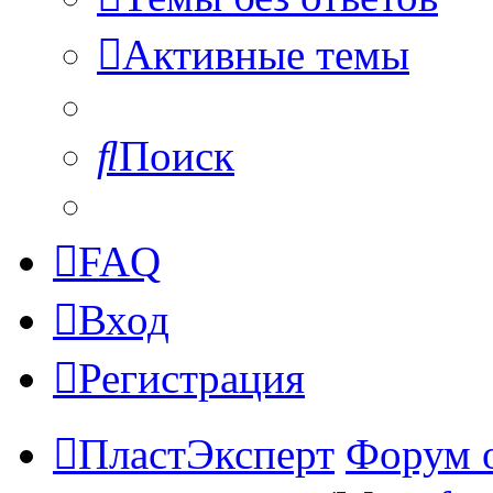
Активные темы
Поиск
FAQ
Вход
Регистрация
ПластЭксперт
Форум 