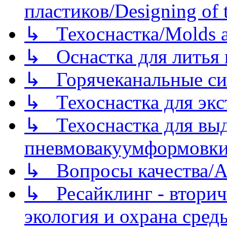
пластиков/Designing of t
↳ Техоснастка/Molds a
↳ Оснастка для литья 
↳ Горячеканальные си
↳ Техоснастка для экс
↳ Техоснастка для вы
пневмовакуумформовк
↳ Вопросы качества/Abo
↳ Ресайклинг - вторич
экология и охрана среды/