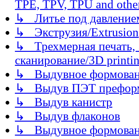
TPE, TPV, TPU and other
↳ Литье под давлением/
↳ Экструзия/Extrusion
↳ Трехмерная печать,
сканирование/3D printin
↳ Выдувное формован
↳ Выдув ПЭТ префор
↳ Выдув канистр
↳ Выдув флаконов
↳ Выдувное формован