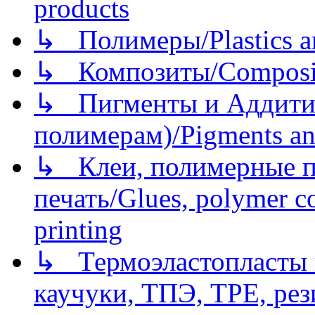
products
↳ Полимеры/Plastics a
↳ Композиты/Сomposite
↳ Пигменты и Аддитив
полимерам)/Pigments an
↳ Клеи, полимерные по
печать/Glues, polymer co
printing
↳ Термоэластопласты и
каучуки, ТПЭ, TPE, рез