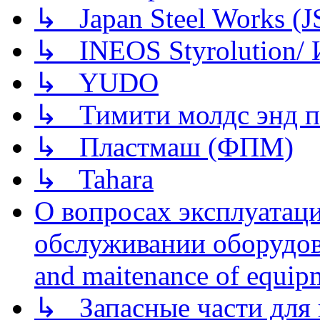
↳ Japan Steel Works (
↳ INEOS Styrolution
↳ YUDO
↳ Тимити молдс энд п
↳ Пластмаш (ФПМ)
↳ Tahara
О вопросах эксплуатаци
обслуживании оборудова
and maitenance of equip
↳ Запасные части для 