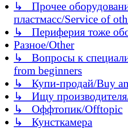
↳ Прочее оборудовани
пластмасс/Service of oth
↳ Периферия тоже обору
Разное/Other
↳ Вопросы к специали
from beginners
↳ Купи-продай/Buy and
↳ Ищу производителя/
↳ Оффтопик/Offtopic
↳ Кунсткамера