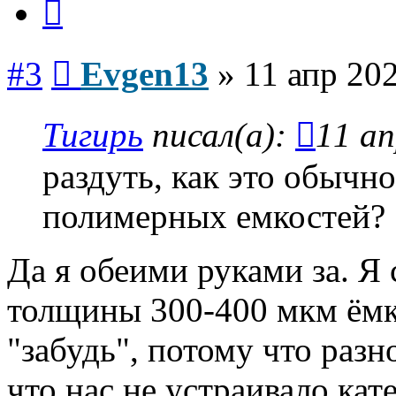
Сообщение
#3
Evgen13
»
11 апр 202
Тигирь
писал(а):
11 ап
раздуть, как это обычн
полимерных емкостей?
Да я обеими руками за. Я
толщины 300-400 мкм ёмко
"забудь", потому что раз
что нас не устраивало кат