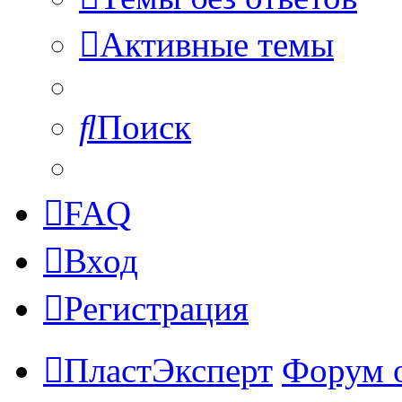
Активные темы
Поиск
FAQ
Вход
Регистрация
ПластЭксперт
Форум 