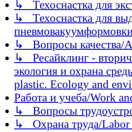
↳ Техоснастка для экс
↳ Техоснастка для вы
пневмовакуумформовк
↳ Вопросы качества/Abo
↳ Ресайклинг - вторич
экология и охрана среды/
plastic. Ecology and env
Работа и учеба/Work an
↳ Вопросы трудоустрой
↳ Охрана труда/Labor p