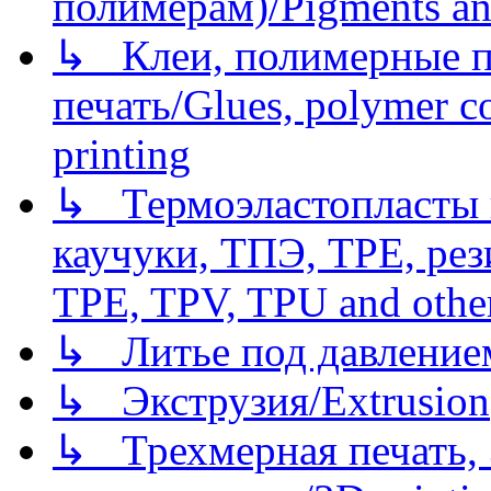
полимерам)/Pigments an
↳ Клеи, полимерные по
печать/Glues, polymer co
printing
↳ Термоэластопласты и
каучуки, ТПЭ, TPE, рез
TPE, TPV, TPU and other
↳ Литье под давлением/
↳ Экструзия/Extrusion
↳ Трехмерная печать,