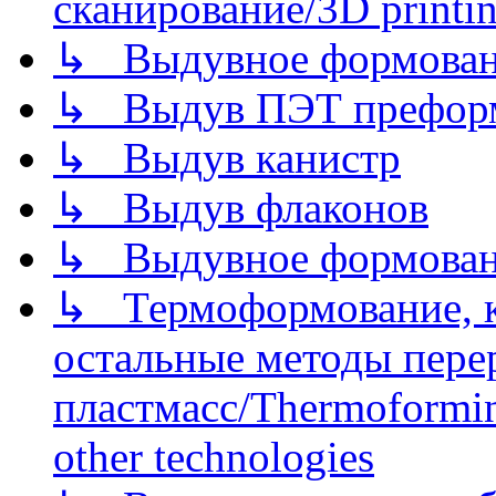
сканирование/3D printin
↳ Выдувное формован
↳ Выдув ПЭТ префор
↳ Выдув канистр
↳ Выдув флаконов
↳ Выдувное формован
↳ Термоформование, ка
остальные методы пере
пластмасс/Thermoforming
other technologies