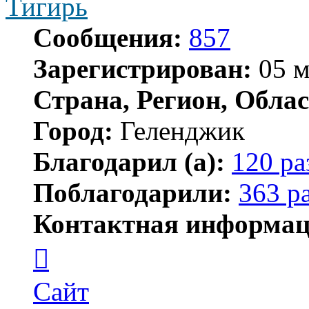
Тигирь
Сообщения:
857
Зарегистрирован:
05 м
Страна, Регион, Облас
Город:
Геленджик
Благодарил (а):
120 ра
Поблагодарили:
363 р
Контактная информац
Контактная
информация
пользователя
Тигирь
Сайт