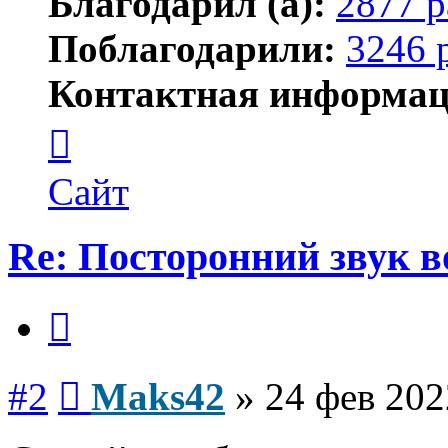
Благодарил (а):
2877 р
Поблагодарили:
3246 
Контактная информац
Контактная
информация
пользователя
Maks42
Сайт
Re: Посторонний звук 
Цитата
Сообщение
#2
Maks42
»
24 фев 202