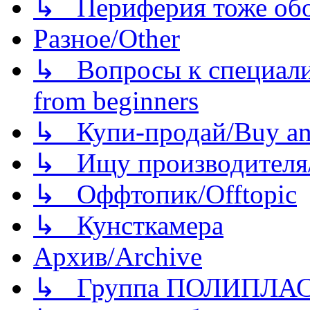
↳ Периферия тоже обору
Разное/Other
↳ Вопросы к специали
from beginners
↳ Купи-продай/Buy and
↳ Ищу производителя/
↳ Оффтопик/Offtopic
↳ Кунсткамера
Архив/Archive
↳ Группа ПОЛИПЛА