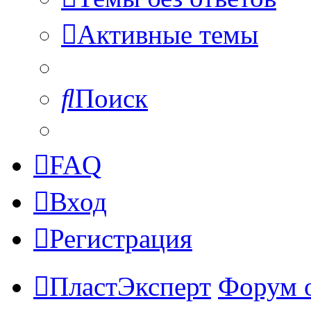
Активные темы
Поиск
FAQ
Вход
Регистрация
ПластЭксперт
Форум 