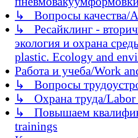
пневмовакуумформовк
↳ Вопросы качества/Abo
↳ Ресайклинг - вторич
экология и охрана среды/
plastic. Ecology and env
Работа и учеба/Work an
↳ Вопросы трудоустрой
↳ Охрана труда/Labor p
↳ Повышаем квалификац
trainings