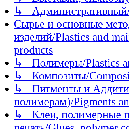
↳ Административный/
Сырье и основные мето
изделий/Plastics and mai
products
↳ Полимеры/Plastics a
↳ Композиты/Сomposite
↳ Пигменты и Аддитив
полимерам)/Pigments an
↳ Клеи, полимерные по
печать/Glues, polymer co