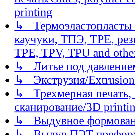
printing
↳ Термоэластопласты и
каучуки, ТПЭ, TPE, рез
TPE, TPV, TPU and other
↳ Литье под давлением/
↳ Экструзия/Extrusion
↳ Трехмерная печать,
сканирование/3D printin
↳ Выдувное формован
↳ Выдув ПЭТ префор