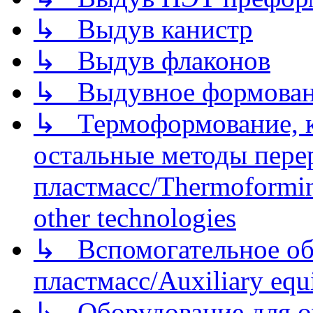
↳ Выдув канистр
↳ Выдув флаконов
↳ Выдувное формован
↳ Термоформование, ка
остальные методы пере
пластмасс/Thermoforming
other technologies
↳ Вспомогательное об
пластмасс/Auxiliary equi
↳ Оборудование для о