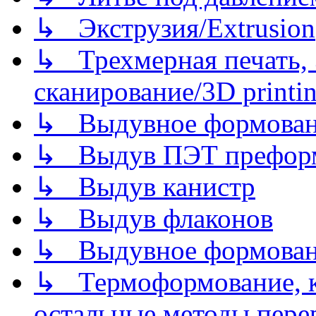
↳ Экструзия/Extrusion
↳ Трехмерная печать,
сканирование/3D printin
↳ Выдувное формован
↳ Выдув ПЭТ префор
↳ Выдув канистр
↳ Выдув флаконов
↳ Выдувное формован
↳ Термоформование, ка
остальные методы пере