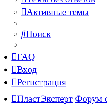
Активные темы
Поиск
FAQ
Вход
Регистрация
ПластЭксперт
Форум 