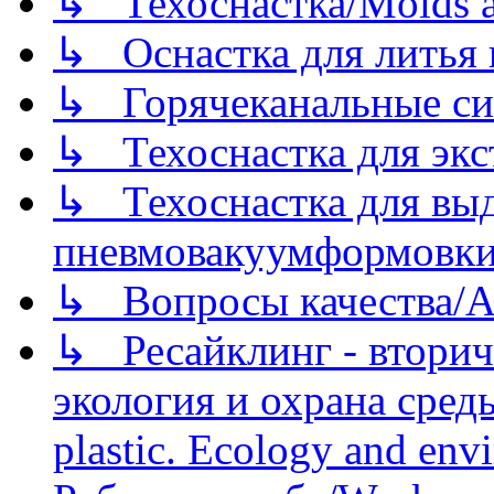
↳ Техоснастка/Molds a
↳ Оснастка для литья 
↳ Горячеканальные си
↳ Техоснастка для экс
↳ Техоснастка для вы
пневмовакуумформовк
↳ Вопросы качества/Abo
↳ Ресайклинг - вторич
экология и охрана среды/
plastic. Ecology and env