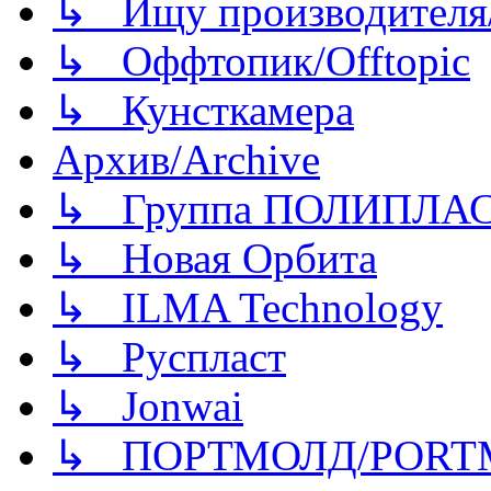
↳ Ищу производителя/
↳ Оффтопик/Offtopic
↳ Кунсткамера
Архив/Archive
↳ Группа ПОЛИПЛА
↳ Новая Орбита
↳ ILMA Technology
↳ Руспласт
↳ Jonwai
↳ ПОРТМОЛД/PORT