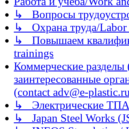
Работа и учеба/Work an
↳ Вопросы трудоустрой
↳ Охрана труда/Labor p
↳ Повышаем квалификац
trainings
Коммерческие разделы 
заинтересованные орга
(contact adv@e-plastic.r
↳ Электрические ТПА
↳ Japan Steel Works (