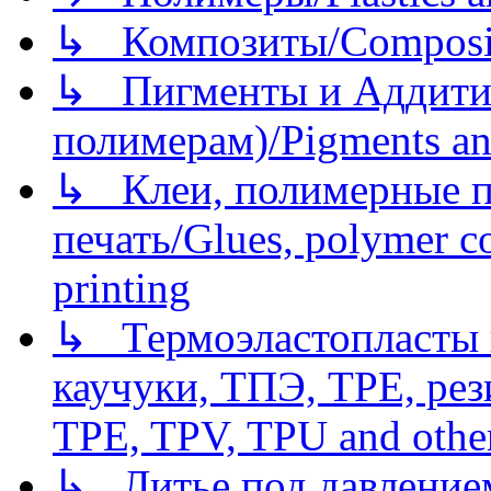
↳ Композиты/Сomposite
↳ Пигменты и Аддитив
полимерам)/Pigments an
↳ Клеи, полимерные по
печать/Glues, polymer co
printing
↳ Термоэластопласты и
каучуки, ТПЭ, TPE, рез
TPE, TPV, TPU and other
↳ Литье под давлением/