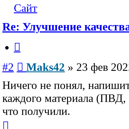
Maks42
Сайт
Re: Улучшение качества
Цитата
Сообщение
#2
Maks42
»
23 фев 202
Ничего не понял, напиши
каждого материала (ПВД, 
что получили.
Вернуться
к