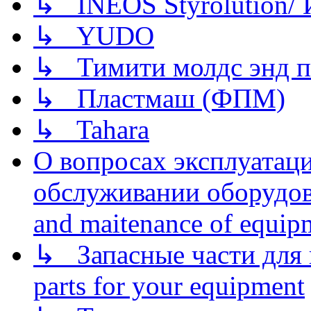
↳ INEOS Styrolution
↳ YUDO
↳ Тимити молдс энд п
↳ Пластмаш (ФПМ)
↳ Tahara
О вопросах эксплуатаци
обслуживании оборудова
and maitenance of equip
↳ Запасные части для 
parts for your equipment