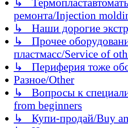
↳ Термопластавтоматы 
ремонта/Injection moldin
↳ Наши дорогие экстру
↳ Прочее оборудовани
пластмасс/Service of oth
↳ Периферия тоже обору
Разное/Other
↳ Вопросы к специали
from beginners
↳ Купи-продай/Buy and