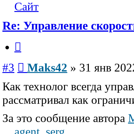
Maks42
Сайт
Re: Управление скорос
Цитата
Сообщение
#3
Maks42
»
31 янв 202
Как технолог всегда управ
рассматривал как ограни
За это сообщение автора
agent_serg