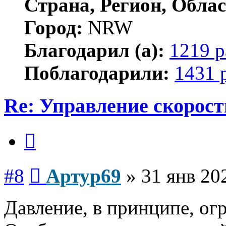
Страна, Регион, Облас
Город:
NRW
Благодарил (а):
1219 р
Поблагодарили:
1431 
Re: Управление скорос
Цитата
Сообщение
#8
Артур69
»
31 янв 20
Давление, в принципе, ог