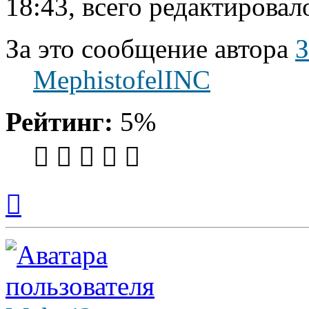
18:43, всего редактировало
За это сообщение автора
MephistofelINC
Рейтинг:
5%
Вернуться
к
началу