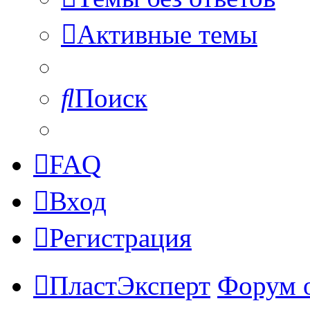
Активные темы
Поиск
FAQ
Вход
Регистрация
ПластЭксперт
Форум 