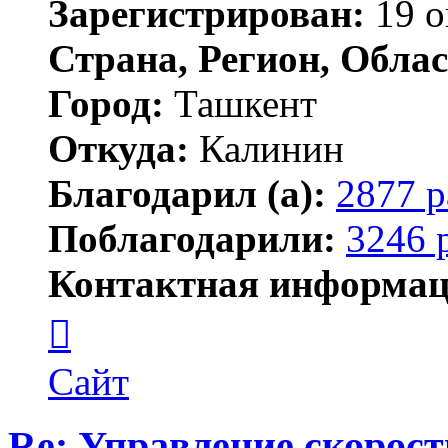
Зарегистрирован:
19 о
Страна, Регион, Облас
Город:
Ташкент
Откуда:
Калинин
Благодарил (а):
2877 р
Поблагодарили:
3246 
Контактная информац
Контактная
информация
пользователя
Maks42
Сайт
Re: Управление скорос