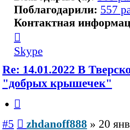
Поблагодарили:
557 р
Контактная информац
Контактная
информация
пользователя
zhdanoff888
Skype
Re: 14.01.2022 В Тверс
"добрых крышечек"
Цитата
Сообщение
#5
zhdanoff888
»
20 янв