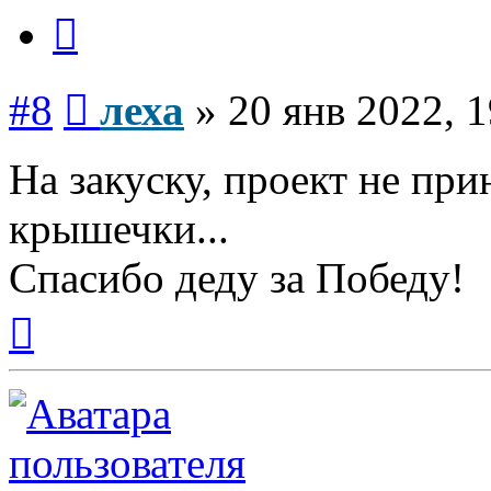
Цитата
Сообщение
#8
леха
»
20 янв 2022, 1
На закуску, проект не прин
крышечки...
Спасибо деду за Победу!
Вернуться
к
началу