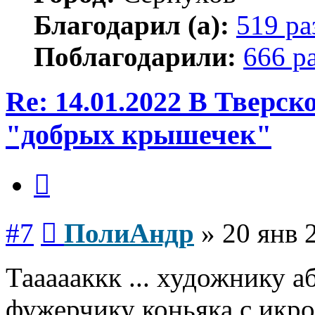
Благодарил (а):
519 ра
Поблагодарили:
666 р
Re: 14.01.2022 В Тверс
"добрых крышечек"
Цитата
Сообщение
#7
ПолиАндр
»
20 янв 
Таааааккк ... художнику 
фужерчику коньяка с икрой