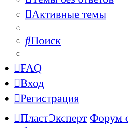
Активные темы
Поиск
FAQ
Вход
Регистрация
ПластЭксперт
Форум 