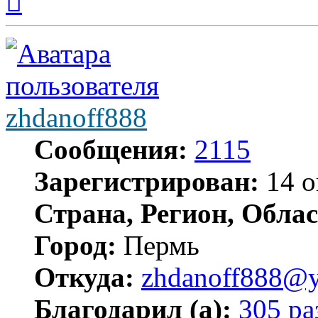
началу
zhdanoff888
Сообщения:
2115
Зарегистрирован:
14 о
Страна, Регион, Облас
Город:
Пермь
Откуда:
zhdanoff888@y
Благодарил (а):
305 ра