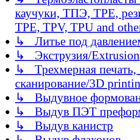
каучуки, ТПЭ, TPE, рез
TPE, TPV, TPU and other
↳ Литье под давлением/
↳ Экструзия/Extrusion
↳ Трехмерная печать,
сканирование/3D printin
↳ Выдувное формован
↳ Выдув ПЭТ префор
↳ Выдув канистр
↳ Выдув флаконов