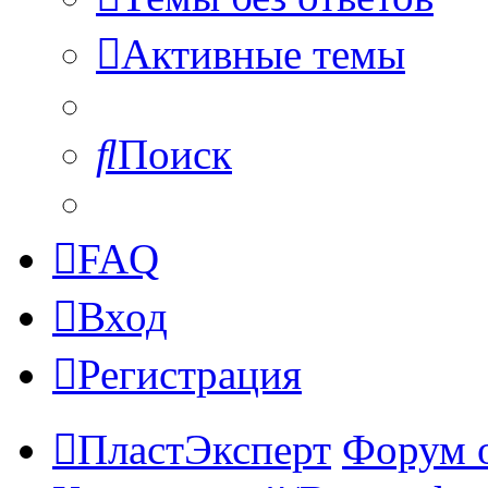
Активные темы
Поиск
FAQ
Вход
Регистрация
ПластЭксперт
Форум 