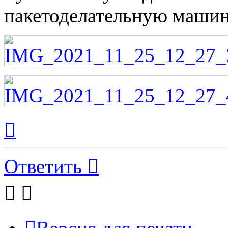
пакетоделательную маши
Вернуться
к
началу
Ответить