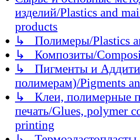
изделий/Plastics and mai
products
↳ Полимеры/Plastics a
↳ Композиты/Сomposite
↳ Пигменты и Аддитив
полимерам)/Pigments an
↳ Клеи, полимерные по
печать/Glues, polymer co
printing
↳ Термоэластопласты и