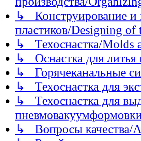
производства/Organizing
↳ Конструирование и п
пластиков/Designing of t
↳ Техоснастка/Molds a
↳ Оснастка для литья 
↳ Горячеканальные си
↳ Техоснастка для экс
↳ Техоснастка для вы
пневмовакуумформовк
↳ Вопросы качества/Abo