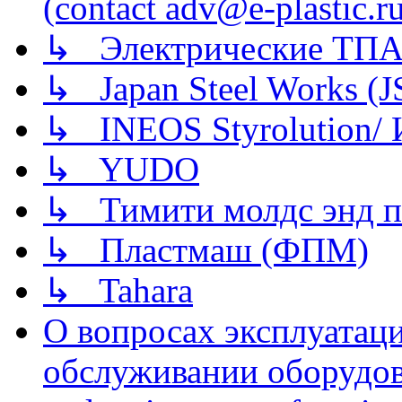
(contact adv@e-plastic.r
↳ Электрические ТПА
↳ Japan Steel Works (
↳ INEOS Styrolution
↳ YUDO
↳ Тимити молдс энд п
↳ Пластмаш (ФПМ)
↳ Tahara
О вопросах эксплуатаци
обслуживании оборудова