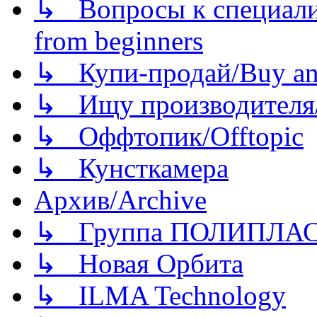
↳ Вопросы к специали
from beginners
↳ Купи-продай/Buy and
↳ Ищу производителя/
↳ Оффтопик/Offtopic
↳ Кунсткамера
Архив/Archive
↳ Группа ПОЛИПЛА
↳ Новая Орбита
↳ ILMA Technology