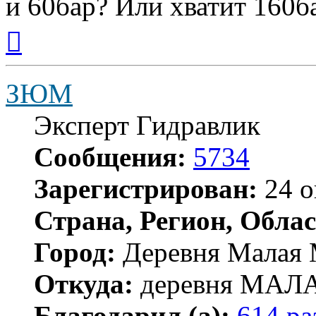
и 60бар? Или хватит 160б
Вернуться
к
началу
ЗЮМ
Эксперт Гидравлик
Сообщения:
5734
Зарегистрирован:
24 о
Страна, Регион, Облас
Город:
Деревня Малая 
Откуда:
деревня МА
Благодарил (а):
614 ра