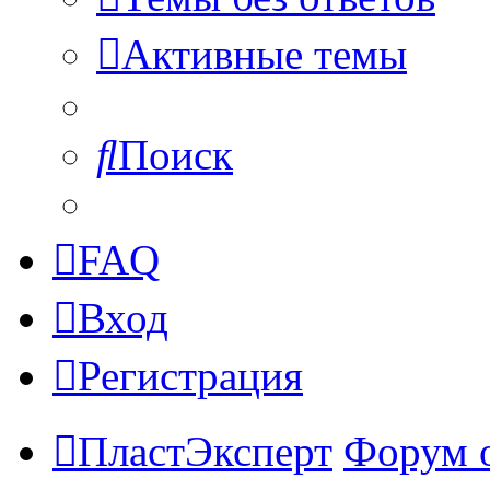
Активные темы
Поиск
FAQ
Вход
Регистрация
ПластЭксперт
Форум 