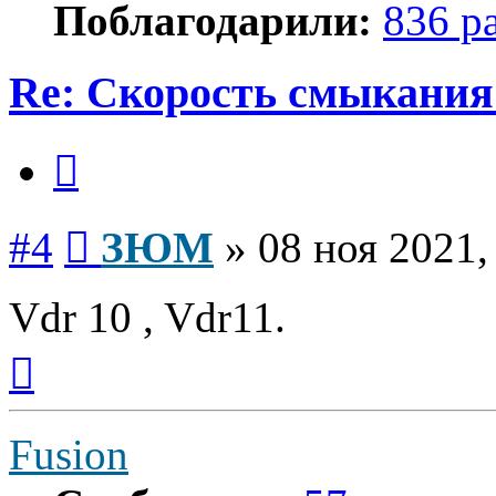
Поблагодарили:
836 р
Re: Скорость смыкания 
Цитата
Сообщение
#4
ЗЮМ
»
08 ноя 2021,
Vdr 10 , Vdr11.
Вернуться
к
началу
Fusion