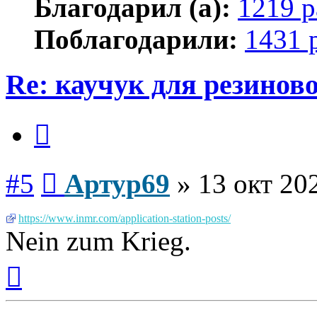
Благодарил (а):
1219 р
Поблагодарили:
1431 
Re: каучук для резинов
Цитата
Сообщение
#5
Артур69
»
13 окт 20
https://www.inmr.com/application-station-posts/
Nein zum Krieg.
Вернуться
к
началу