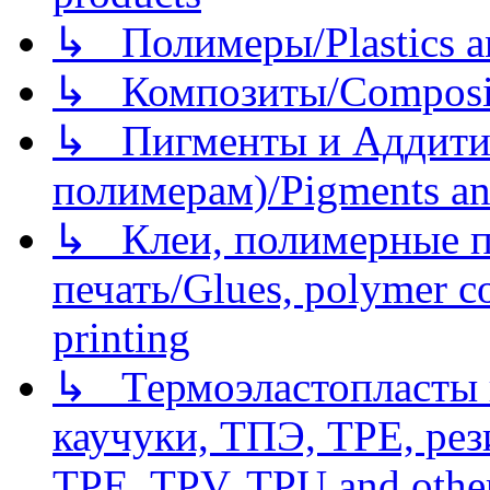
↳ Полимеры/Plastics a
↳ Композиты/Сomposite
↳ Пигменты и Аддитив
полимерам)/Pigments an
↳ Клеи, полимерные по
печать/Glues, polymer co
printing
↳ Термоэластопласты и
каучуки, ТПЭ, TPE, рез
TPE, TPV, TPU and other