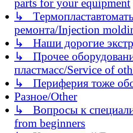
parts for your equipment
↳ Термопластавтоматы 
ремонта/Injection moldin
↳ Наши дорогие экстру
↳ Прочее оборудовани
пластмасс/Service of oth
↳ Периферия тоже обору
Разное/Other
↳ Вопросы к специали
from beginners