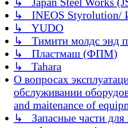
↳ Japan Steel Works (
↳ INEOS Styrolution
↳ YUDO
↳ Тимити молдс энд п
↳ Пластмаш (ФПМ)
↳ Tahara
О вопросах эксплуатаци
обслуживании оборудова
and maitenance of equip
↳ Запасные части для 