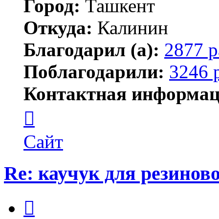
Город:
Ташкент
Откуда:
Калинин
Благодарил (а):
2877 р
Поблагодарили:
3246 
Контактная информац
Контактная
информация
пользователя
Maks42
Сайт
Re: каучук для резинов
Цитата