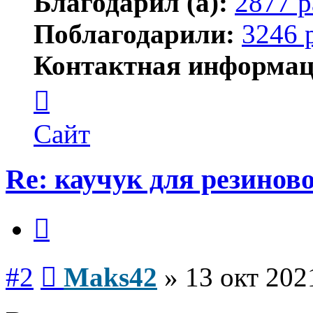
Благодарил (а):
2877 р
Поблагодарили:
3246 
Контактная информац
Контактная
информация
пользователя
Maks42
Сайт
Re: каучук для резинов
Цитата
Сообщение
#2
Maks42
»
13 окт 202