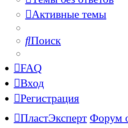
Активные темы
Поиск
FAQ
Вход
Регистрация
ПластЭксперт
Форум 