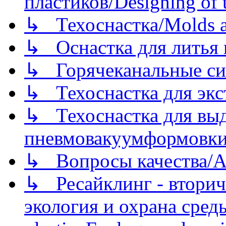
пластиков/Designing of t
↳ Техоснастка/Molds a
↳ Оснастка для литья 
↳ Горячеканальные си
↳ Техоснастка для экс
↳ Техоснастка для вы
пневмовакуумформовк
↳ Вопросы качества/Abo
↳ Ресайклинг - вторич
экология и охрана среды/