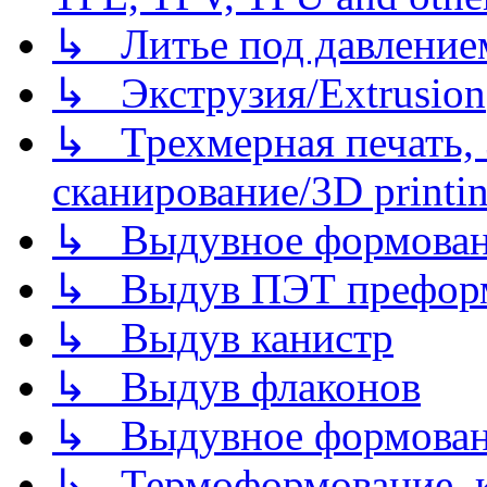
↳ Литье под давлением/
↳ Экструзия/Extrusion
↳ Трехмерная печать,
сканирование/3D printin
↳ Выдувное формован
↳ Выдув ПЭТ префор
↳ Выдув канистр
↳ Выдув флаконов
↳ Выдувное формован
↳ Термоформование, ка