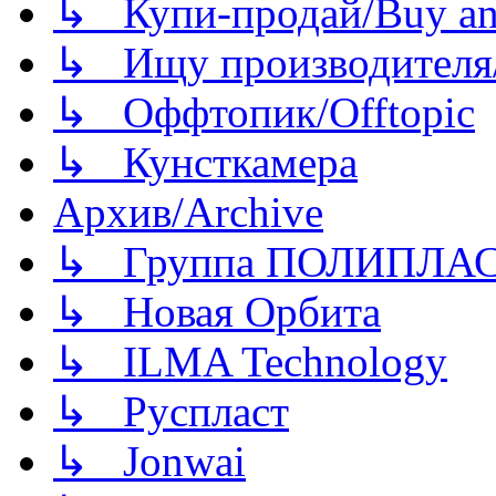
↳ Купи-продай/Buy and
↳ Ищу производителя/
↳ Оффтопик/Offtopic
↳ Кунсткамера
Архив/Archive
↳ Группа ПОЛИПЛА
↳ Новая Орбита
↳ ILMA Technology
↳ Руспласт
↳ Jonwai