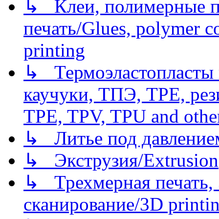
↳ Клеи, полимерные по
печать/Glues, polymer co
printing
↳ Термоэластопласты и
каучуки, ТПЭ, TPE, рез
TPE, TPV, TPU and other
↳ Литье под давлением/
↳ Экструзия/Extrusion
↳ Трехмерная печать,
сканирование/3D printin