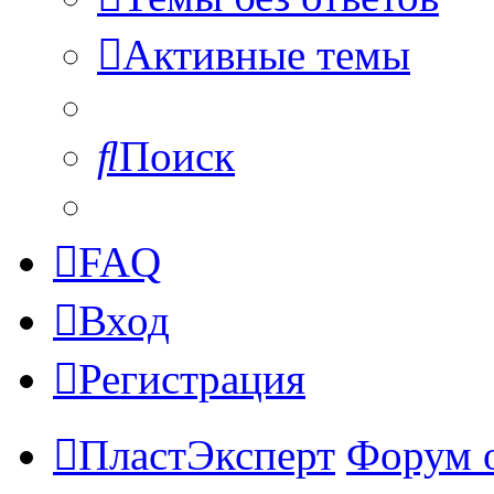
Активные темы
Поиск
FAQ
Вход
Регистрация
ПластЭксперт
Форум 