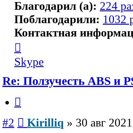
Благодарил (а):
224 ра
Поблагодарили:
1032 
Контактная информац
Контактная
информация
пользователя
Kirilliq
Skype
Re: Ползучесть ABS и P
Цитата
Сообщение
#2
Kirilliq
»
30 авг 2021