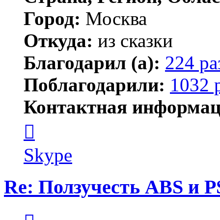
Город:
Москва
Откуда:
из сказки
Благодарил (а):
224 ра
Поблагодарили:
1032 
Контактная информац
Контактная
информация
пользователя
Kirilliq
Skype
Re: Ползучесть ABS и P
Цитата