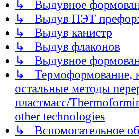
↳ Выдувное формован
↳ Выдув ПЭТ префор
↳ Выдув канистр
↳ Выдув флаконов
↳ Выдувное формован
↳ Термоформование, ка
остальные методы пере
пластмасс/Thermoforming
other technologies
↳ Вспомогательное об