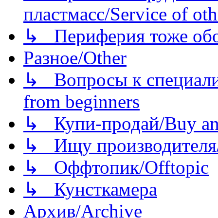
пластмасс/Service of oth
↳ Периферия тоже обору
Разное/Other
↳ Вопросы к специали
from beginners
↳ Купи-продай/Buy and
↳ Ищу производителя/
↳ Оффтопик/Offtopic
↳ Кунсткамера
Архив/Archive