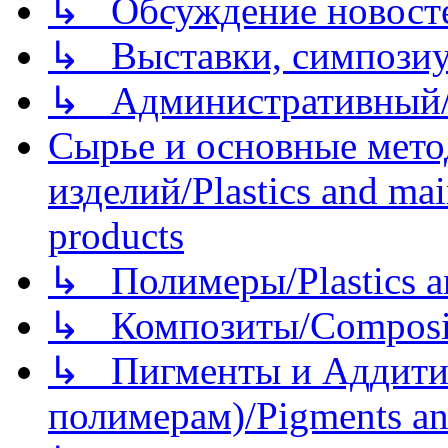
↳ Обсуждение новостей
↳ Выставки, симпозиу
↳ Административный/
Сырье и основные мето
изделий/Plastics and mai
products
↳ Полимеры/Plastics a
↳ Композиты/Сomposite
↳ Пигменты и Аддитив
полимерам)/Pigments an