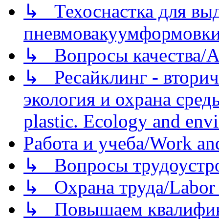
↳ Техоснастка для вы
пневмовакуумформовк
↳ Вопросы качества/Abo
↳ Ресайклинг - вторич
экология и охрана среды/
plastic. Ecology and env
Работа и учеба/Work an
↳ Вопросы трудоустрой
↳ Охрана труда/Labor p
↳ Повышаем квалификац