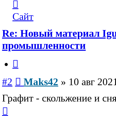
информация
пользователя
Maks42
Сайт
Re: Новый материал Ig
промышленности
Цитата
Сообщение
#2
Maks42
»
10 авг 202
Графит - скольжение и сн
Вернуться
к
началу