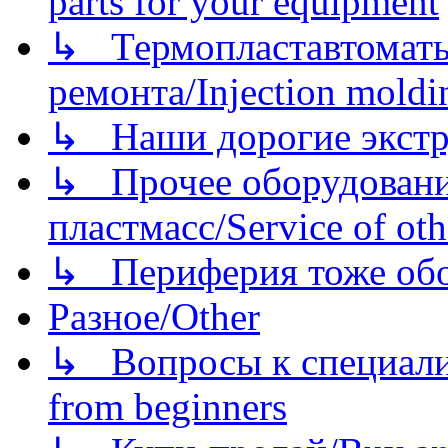
parts for your equipment
↳ Термопластавтоматы 
ремонта/Injection moldin
↳ Наши дорогие экстру
↳ Прочее оборудовани
пластмасс/Service of oth
↳ Периферия тоже обору
Разное/Other
↳ Вопросы к специали
from beginners