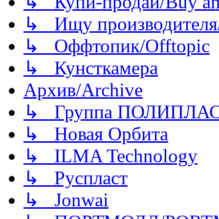
↳ Купи-продай/Buy and
↳ Ищу производителя/
↳ Оффтопик/Offtopic
↳ Кунсткамера
Архив/Archive
↳ Группа ПОЛИПЛА
↳ Новая Орбита
↳ ILMA Technology
↳ Руспласт
↳ Jonwai