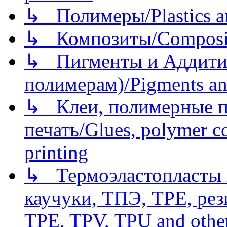
↳ Полимеры/Plastics a
↳ Композиты/Сomposite
↳ Пигменты и Аддитив
полимерам)/Pigments an
↳ Клеи, полимерные по
печать/Glues, polymer co
printing
↳ Термоэластопласты и
каучуки, ТПЭ, TPE, рез
TPE, TPV, TPU and other