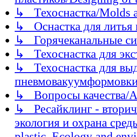
↳ Техоснастка/Molds a
↳ Оснастка для литья 
↳ Горячеканальные си
↳ Техоснастка для экс
↳ Техоснастка для вы
пневмовакуумформовк
↳ Вопросы качества/Abo
↳ Ресайклинг - вторич
экология и охрана среды/
plastic. Ecology and env