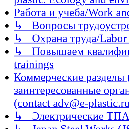
Работа и учеба/Work an
↳ Вопросы трудоустрой
↳ Охрана труда/Labor p
↳ Повышаем квалификац
trainings
Коммерческие разделы 
заинтересованные орга
(contact adv@e-plastic.r
↳ Электрические ТПА
↳ Japan Steel Works (