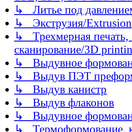
↳ Литье под давлением/
↳ Экструзия/Extrusion
↳ Трехмерная печать,
сканирование/3D printin
↳ Выдувное формован
↳ Выдув ПЭТ префор
↳ Выдув канистр
↳ Выдув флаконов
↳ Выдувное формован
↳ Термоформование, ка