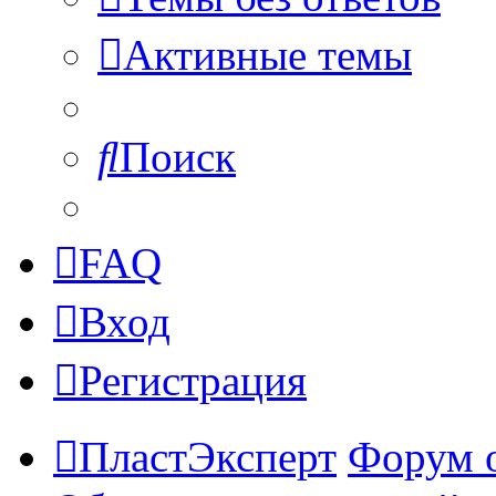
Активные темы
Поиск
FAQ
Вход
Регистрация
ПластЭксперт
Форум 