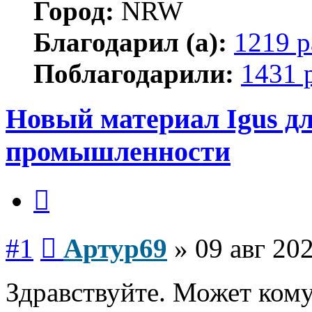
Город:
NRW
Благодарил (а):
1219 р
Поблагодарили:
1431 
Новый материал Igus д
промышленности
Цитата
Сообщение
#1
Артур69
»
09 авг 202
Здравствуйте. Может кому